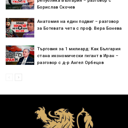
република България – разговор с
Борислав Скочев
Анатомия на един подвиг – разговор
за Ботевата чета с проф. Вера Бонева
Търговия за 1 милиард: Как България
стана икономически гигант в Иран –
разговор с д-р Ангел Орбецов