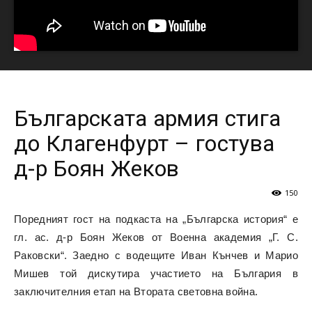
Българската армия стига
до Клагенфурт – гостува
д-р Боян Жеков
150
Поредният гост на подкаста на „Българска история“ е
гл. ас. д-р Боян Жеков от Военна академия „Г. С.
Раковски“. Заедно с водещите Иван Кънчев и Марио
Мишев той дискутира участието на България в
заключителния етап на Втората световна война.