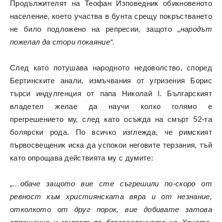
Продължителят на Теофан Изповедник обикновеното
население, което участва в бунта срещу покръстването
не било подложено на репресии, защото „
народът
пожелал да стори покаяние“.
След като потушава народното недоволство, според
Бертинските анали, измъчвания от угризения Борис
търси индулгенция от папа Николай I. Българският
владетел желае да научи колко голямо е
прегрешението му, след като осъжда на смърт 52-та
болярски рода. По всичко изглежда, че римският
първосвещеник иска да успокои неговите терзания, тъй
като опрощава действията му с думите:
„
…обаче защото вие сте съгрешили по-скоро от
ревност към християнската вяра и от незнание,
отколкото от друг порок, вие добивате затова