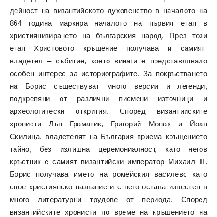
дейност на византийското духовенство в началото на
864 година маркира началото на първия етап в
християнизирането на българския народ. През този
етап Христовото кръщение получава и самият
владетел – събитие, което винаги е представлявало
особен интерес за историографите. За покръстването
на Борис съществуват много версии и легенди,
подкрепяни от различни писмени източници и
археологически открития. Според византийските
хронисти Лъв Граматик, Григорий Монах и Йоан
Скилица, владетелят на България приема кръщението
тайно, без излишна церемониалност, като негов
кръстник е самият византийски император Михаил III.
Борис получава името на ромейския василевс като
свое християнско название и с него остава известен в
много литературни трудове от периода. Според
византийските хронисти по време на кръщението на