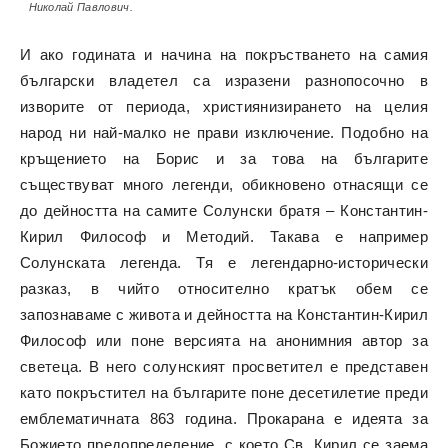
Николай Павлович.
И ако годината и начина на покръстването на самия
български владетел са изразени разнопосочно в
изворите от периода, християнизирането на целия
народ ни най-малко не прави изключение. Подобно на
кръщението на Борис и за това на българите
съществуват много легенди, обикновено отнасящи се
до дейността на самите Солунски братя – Константин-
Кирил Философ и Методий. Такава е например
Солунската легенда. Тя е легендарно-исторически
разказ, в чийто относително кратък обем се
запознаваме с живота и дейността на Константин-Кирил
Философ или поне версията на анонимния автор за
светеца. В него солунският просветител е представен
като покръстител на българите поне десетилетие преди
емблематичната 863 година. Прокарана е идеята за
Божието предопределение, с което Св. Кирил се заема