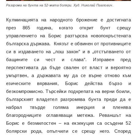
Разгрома на бунта на 52-мата боляри. Худ. Николай Павлович.
Кулминацията на народното брожение е достигната
през 865 година, когато открит бунт срещу
управлението на Борис разтърсва новопокръстената
българска държава. Князът е обвинен от противниците
си в издаването на „лош закон“ и в „отстъпването от
бащините си чест и слава“. Изправен пред
перспективата да бъде свален от власт и вероятно
умъртвен, а държавата му да се върне отново към
езическите вярвания, Борис действа бързо и
безкомпромисно. Търсейки подкрепата на верни боили,
българският владетел разгромява бунта преди да е
набрал твърде голяма инерция и пленява
благородниците оглавяващи метежа. Реваншът на
Борис е безмилостен – на екзекуция са осъдени 52
болярски рода, опълчили се срещу него. Според