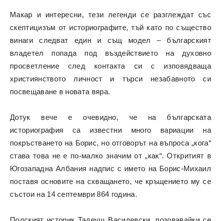
Макар и интересни, тези легенди се разглеждат със
скептицизъм от историографите, тъй като по същество
винаги следват един и същ модел – българският
владетел попада под въздействието на духовно
просветление след контакта си с изповядваща
християнството личност и търси незабавното си
посвещаване в новата вяра.
Дотук вече е очевидно, че на българската
историография са известни много вариации на
покръстването на Борис, но отговорът на въпроса „кога“
става това не е по-малко значим от „как“. Откритият в
Югозападна Албания надпис с името на Борис-Михаил
поставя основите на схващането, че кръщението му се
състои на 14 септември 864 година.
Полският историк Тадеуш Василевски, позовавайки се