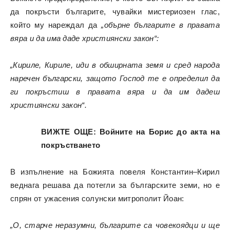
да покръсти българите, чувайки мистериозен глас,
който му нареждал да
„обърне българите в правата
вяра и да има даде християнски закон“:
„Кириле, Кириле, иди в обширната земя и сред народа
наречен български, защото Господ те е определил да
ги покръстиш в правата вяра и да им дадеш
християнски закон“.
ВИЖТЕ ОЩЕ: Войните на Борис до акта на
покръстването
В изпълнение на Божията повеля Константин–Кирил
веднага решава да потегли за българските земи, но е
спрян от ужасения солунски митрополит Йоан:
„О, старче неразумни, българите са човекоядци и ще