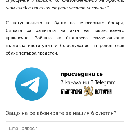
опрощение и милост по благоволението на Христа,
щом следва от ваша страна искрено покаяние.“
С потушаването на бунта на непокорните боляри,
битката за защитата на акта на покръстването
приключва. Войната за българска самостоятелна
църковна институция и богослужение на роден език
обаче тепърва предстои.
Защо не се абонирате за нашия бюлетин?