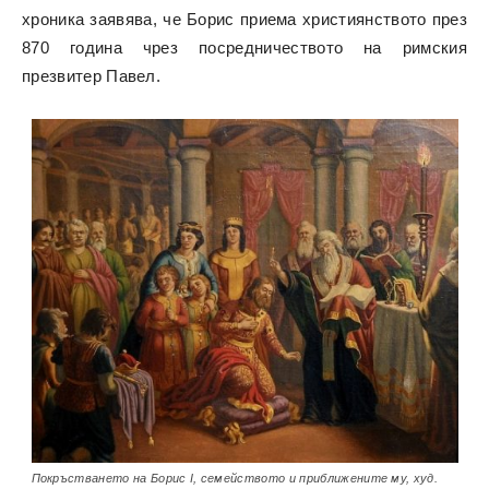
хроника заявява, че Борис приема християнството през
870 година чрез посредничеството на римския
презвитер Павел.
Покръстването на Борис I, семейството и приближените му, худ.