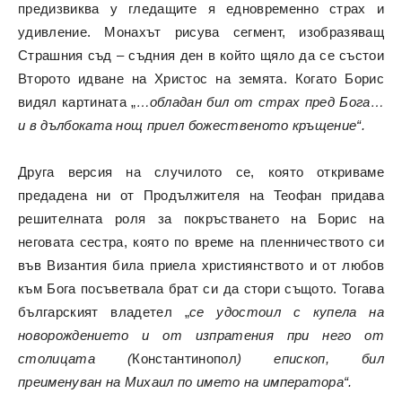
предизвиква у гледащите я едновременно страх и
удивление. Монахът рисува сегмент, изобразяващ
Страшния съд – съдния ден в който щяло да се състои
Второто идване на Христос на земята. Когато Борис
видял картината „
…обладан бил от страх пред Бога…
и в дълбоката нощ приел божественото кръщение“.
Друга версия на случилото се, която откриваме
предадена ни от Продължителя на Теофан придава
решителната роля за покръстването на Борис на
неговата сестра, която по време на пленничеството си
във Византия била приела християнството и от любов
към Бога посъветвала брат си да стори същото. Тогава
българският владетел „
се удостоил с купела на
новорождението и от изпратения при него от
столицата (
Константинопол
) епископ, бил
преименуван на Михаил по името на императора“.