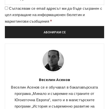
Съгласявам се email адресът ми да бъде съхранен с
цел изпращане на информационен бюлетин и
*
маркетингови съобщения
Веселин Асенов
Веселин Асенов се е обучавал в бакалавърската
програма „Минало и съвремие на страните от
Югоизточна Европа“, както и в магистърските
програми „История и съвременно развитие на