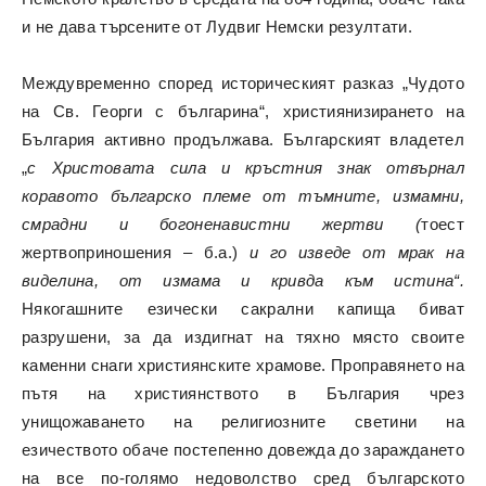
и не дава търсените от Лудвиг Немски резултати.
Междувременно според историческият разказ „Чудото
на Св. Георги с българина“, християнизирането на
България активно продължава. Българският владетел
„
с Христовата сила и кръстния знак отвърнал
коравото българско племе от тъмните, измамни,
смрадни и богоненавистни жертви (
тоест
жертвоприношения – б.а.)
и го изведе от мрак на
виделина, от измама и кривда към истина“.
Някогашните езически сакрални капища биват
разрушени, за да издигнат на тяхно място своите
каменни снаги християнските храмове. Проправянето на
пътя на християнството в България чрез
унищожаването на религиозните светини на
езичеството обаче постепенно довежда до зараждането
на все по-голямо недоволство сред българското