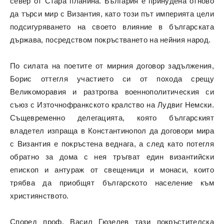
север от Стара планина. България е принудена отново
да търси мир с Византия, като този път империята цели
подсигуряването на своето влияние в българската
държава, посредством покръстването на нейния народ.
По силата на поетите от мирния договор задължения,
Борис оттегля участието си от похода срещу
Великоморавия и разтрогва военнополитическия си
съюз с Източнофранкското кралство на Лудвиг Немски.
Същевременно делегацията, която българският
владетел изпраща в Константинопол да договори мира
с Византия е покръстена веднага, а след като потегля
обратно за дома с нея тръгват един византийски
епископ и антураж от свещеници и монаси, които
трябва да приобщят българското население към
християнството.
Според проф. Васил Гюзелев тази покръстителска