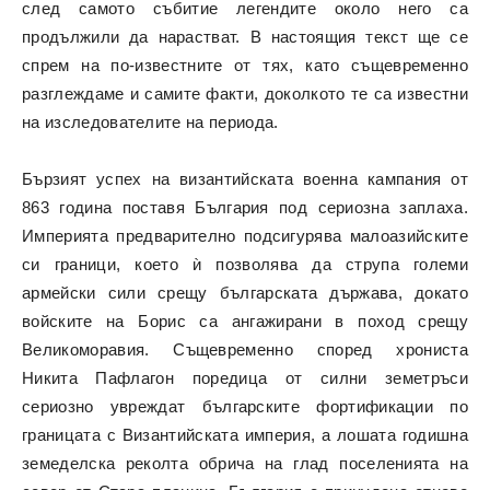
след самото събитие легендите около него са
продължили да нарастват. В настоящия текст ще се
спрем на по-известните от тях, като същевременно
разглеждаме и самите факти, доколкото те са известни
на изследователите на периода.
Бързият успех на византийската военна кампания от
863 година поставя България под сериозна заплаха.
Империята предварително подсигурява малоазийските
си граници, което ѝ позволява да струпа големи
армейски сили срещу българската държава, докато
войските на Борис са ангажирани в поход срещу
Великоморавия. Същевременно според хрониста
Никита Пафлагон поредица от силни земетръси
сериозно увреждат българските фортификации по
границата с Византийската империя, а лошата годишна
земеделска реколта обрича на глад поселенията на