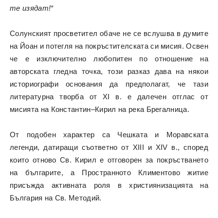
те изядат!“
Солунският просветител обаче не се вслушва в думите
на Йоан и потегля на покръстителската си мисия. Освен
че е изключително любопитен по отношение на
авторската гледна точка, този разказ дава на някои
историографи основания да предполагат, че тази
литературна творба от XI в. е далечен отглас от
мисията на Константин–Кирил на река Брегалница.
От подобен характер са Чешката и Моравската
легенди, датиращи съответно от XIII и XIV в., според
които отново Св. Кирил е отговорен за покръстването
на българите, а Пространното Климентово житие
присъжда активната роля в християнизацията на
България на Св. Методий.