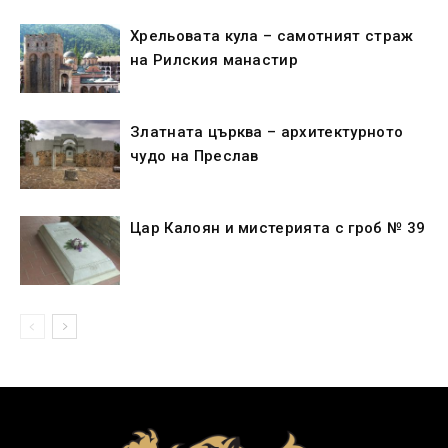
Хрельовата кула – самотният страж
на Рилския манастир
Златната църква – архитектурното
чудо на Преслав
Цар Калоян и мистерията с гроб № 39