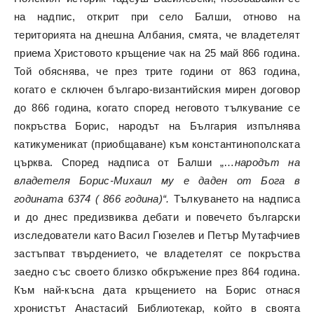
на надпис, открит при село Балши, отново на
територията на днешна Албания, смята, че владетелят
приема Христовото кръщение чак на 25 май 866 година.
Той обяснява, че през трите години от 863 година,
когато е сключен българо-византийския мирен договор
до 866 година, когато според неговото тълкувание се
покръства Борис, народът на България изпълнява
катикуменикат (приобщаване) към константинополската
църква. Според надписа от Балши „…
народът на
владетеля Борис-Михаил му е даден от Бога в
годината 6374 ( 866 година)“.
Тълкуването на надписа
и до днес предизвиква дебати и повечето български
изследователи като Васил Гюзелев и Петър Мутафчиев
застъпват твърдението, че владетелят се покръства
заедно със своето близко обкръжение през 864 година.
Към най-късна дата кръщението на Борис отнася
хронистът Анастасий Библиотекар, който в своята