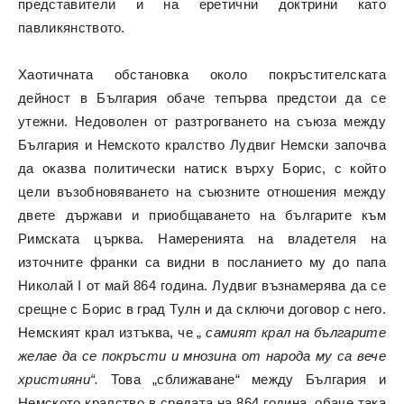
представители и на еретични доктрини като
павликянството.
Хаотичната обстановка около покръстителската
дейност в България обаче тепърва предстои да се
утежни. Недоволен от разтрогването на съюза между
България и Немското кралство Лудвиг Немски започва
да оказва политически натиск върху Борис, с който
цели възобновяването на съюзните отношения между
двете държави и приобщаването на българите към
Римската църква. Намеренията на владетеля на
източните франки са видни в посланието му до папа
Николай I от май 864 година. Лудвиг възнамерява да се
срещне с Борис в град Тулн и да сключи договор с него.
Немският крал изтъква, че „
самият крал на българите
желае да се покръсти и мнозина от народа му са вече
християни“.
Това „сближаване“ между България и
Немското кралство в средата на 864 година, обаче така