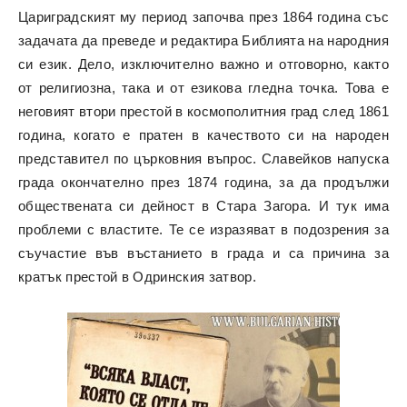
Цариградският му период започва през 1864 година със
задачата да преведе и редактира Библията на народния
си език. Дело, изключително важно и отговорно, както
от религиозна, така и от езикова гледна точка. Това е
неговият втори престой в космополитния град след 1861
година, когато е пратен в качеството си на народен
представител по църковния въпрос. Славейков напуска
града окончателно през 1874 година, за да продължи
обществената си дейност в Стара Загора. И тук има
проблеми с властите. Те се изразяват в подозрения за
съучастие във въстанието в града и са причина за
кратък престой в Одринския затвор.