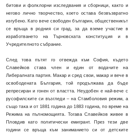
битови и фолклорни изследвания и сборници, както и
негово лично творчество, което остава безвъзвратно
изгубено. Като вече свободен българин, общественикът
се връща в родния си град, за да вземе участие в
изработването на Търновската конституция и в
Учредителното събрание.
След това пътят го отвежда към София, където
Славейков става член и един от водачите на
Либералната партия. Макар и сред свои, макар и вече в
освободената България, той продължава да бъде
репресиран и гонен от властта. Неудобен е най-вече с
русофилските си възгледи – на Стамболовия режим, а
също така и от 1881 година до 1883 година, по време на
Режима на пълномощията. Тогава Славейков живее в
Пловдив като политически емигрант. През тези две
години се връща към заниманието си от детските