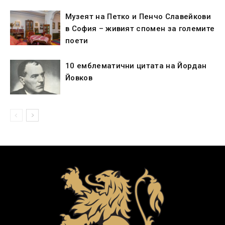
Музеят на Петко и Пенчо Славейкови
в София – живият спомен за големите
поети
10 емблематични цитата на Йордан
Йовков