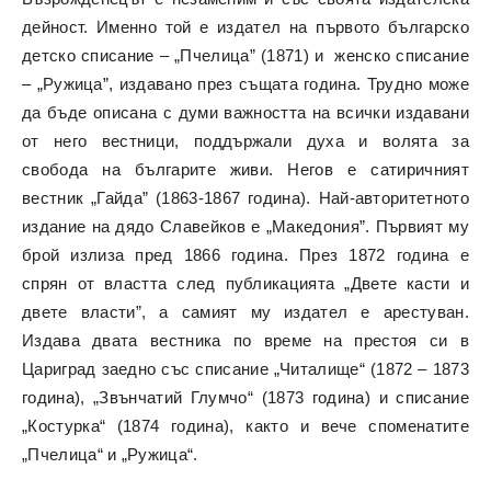
дейност. Именно той е издател на първото българско
детско списание – „Пчелица” (1871) и женско списание
– „Ружица”, издавано през същата година. Трудно може
да бъде описана с думи важността на всички издавани
от него вестници, поддържали духа и волята за
свобода на българите живи. Негов е сатиричният
вестник „Гайда” (1863-1867 година). Най-авторитетното
издание на дядо Славейков е „Македония”. Първият му
брой излиза пред 1866 година. През 1872 година е
спрян от властта след публикацията „Двете касти и
двете власти”, а самият му издател е арестуван.
Издава двата вестника по време на престоя си в
Цариград заедно със списание „Читалище“ (1872 – 1873
година), „Звънчатий Глумчо“ (1873 година) и списание
„Костурка“ (1874 година), както и вече споменатите
„Пчелица“ и „Ружица“.