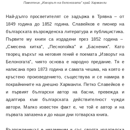
Паметник „Изворът на белоногата” край Харманли
Най-дълго просветителят се задържа в Трявна – от
1849 година до 1852 година. Славейков е пионер на
българската възрожденска литература и публицистика.
Първите му книги са издадени през 1852 година –
„Смесена китка”, „Песнопойка” и „Басненик”. Като
творец върхът на неговия гений е поемата „Изворът на
Белоногата”, чиято основа е народно предание. Тя е
написана през 1873 година и самата чешма, на която е
кръстено произведението, съществува и се намира в
покрайнините на днешно Харманли. Петко Славейков е
и първият български автор на басни, превежда и
адаптира към българската действителност чужди
автори. Малко известен факт е, че той е автор и на
първата запазена и до наши дни готварска книга.
Възрожденецът е незаменим и със своята издателска