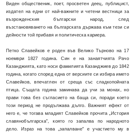
Виден общественик, поет, просветен деец, публицист,
издател на едни от най-важните и четени вестници за
възрожденския български народ, след
възстановяването на българската държава към тези си
дейности той прибавя и политическа кариера.
Петко Славейков е роден във Велико Търново на 17
ноември 1827 година. Син е на занаятчията Рачо
Казанджията, като носи фамилията Казанджиев до 1842
година, когато според една от версиите си избира името
Славейков, впечатлен от среща със сладкопойната
птица. Същата година заминава да учи за монах, но
прави това без съгласието на баща си, поради което
този период не продължава дълго. Важният ефект от
него е, че тогава младият Славейков прочита „История
славянобългарска”, която го запалва по народното
дело. Израз на това „запалване” е участието му в