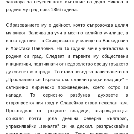
заговора за неуспешното въстание на дядо Никола в
родния му град през 1856 година.
Образованието му е дейност, която съпровожда целия
му живот. Започва да учи в местно килийно училище, а
впоследствие – в Свищовското училище на Васкидович
и Христаки Павлович. На 16 години вече учителства в
родния си град. Следват и първите му обществени
инициативи, подтикнати от недоволство срещу гръцкото
духовенство в града. То става повод за написването на
„Прославило се Търново със славни гръцки владици“ –
сатирично лирическо произведение, което остро ги
напада. То сериозно разбунва духовете в
старопрестолния град и Славейков става нежелан там.
Преследван от гръцките владици, възрожденецът
обикаля почти цяла днешна северна България,
упражнявайки „занаята” си на даскал, разпръсквайки
светлината на просветата. Това изиграва своята