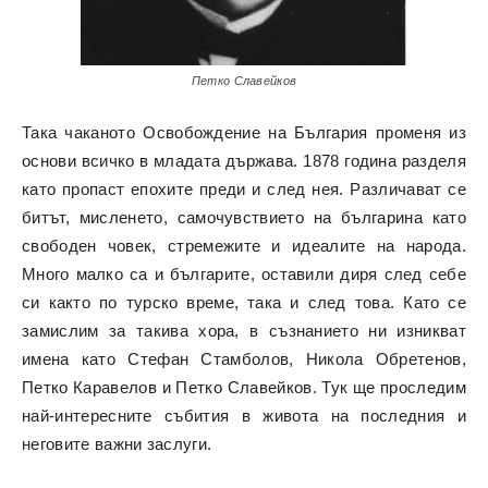
Петко Славейков
Така чаканото Освобождение на България променя из
основи всичко в младата държава. 1878 година разделя
като пропаст епохите преди и след нея. Различават се
битът, мисленето, самочувствието на българина като
свободен човек, стремежите и идеалите на народа.
Много малко са и българите, оставили диря след себе
си както по турско време, така и след това. Като се
замислим за такива хора, в съзнанието ни изникват
имена като Стефан Стамболов, Никола Обретенов,
Петко Каравелов и Петко Славейков. Тук ще проследим
най-интересните събития в живота на последния и
неговите важни заслуги.