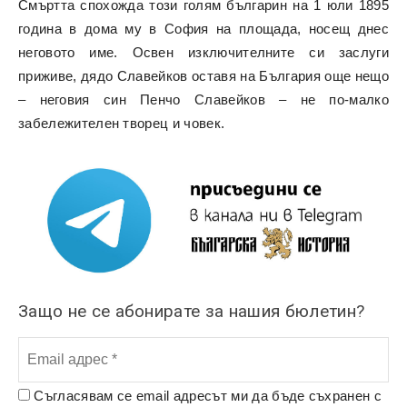
Смъртта спохожда този голям българин на 1 юли 1895
година в дома му в София на площада, носещ днес
неговото име. Освен изключителните си заслуги
приживе, дядо Славейков оставя на България още нещо
– неговия син Пенчо Славейков – не по-малко
забележителен творец и човек.
Защо не се абонирате за нашия бюлетин?
Съгласявам се email адресът ми да бъде съхранен с