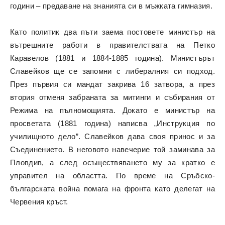
години – предаване на знанията си в мъжката гимназия.
Като политик два пъти заема постовете министър на
вътрешните работи в правителствата на Петко
Каравелов (1881 и 1884-1885 година). Министърът
Славейков ще се запомни с либералния си подход.
През първия си мандат закрива 16 затвора, а през
втория отменя забраната за митинги и събирания от
Режима на пълномощията. Докато е министър на
просветата (1881 година) написва „Инструкция по
училищното дело”. Славейков дава своя принос и за
Съединението. В неговото навечерие той заминава за
Пловдив, а след осъществяването му за кратко е
управител на областта. По време на Сръбско-
българската война помага на фронта като делегат на
Червения кръст.