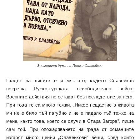
Знаменити думи на Петко Славейков
Градът на липите е и мястото, където Славейков
посреща Руско-турската освободителна война.
Военните действия не остават без последствие за него.
При това те са много тежки. „Никое нещастие в живота
ми не е било тъй пагубно и не е падало тъй тежко на
мене, както това, което се случи в Стара Загора”, пише
сам той. При опожаряването на града от османците
изгарят много ценни „Славейкови” вещи, сред които