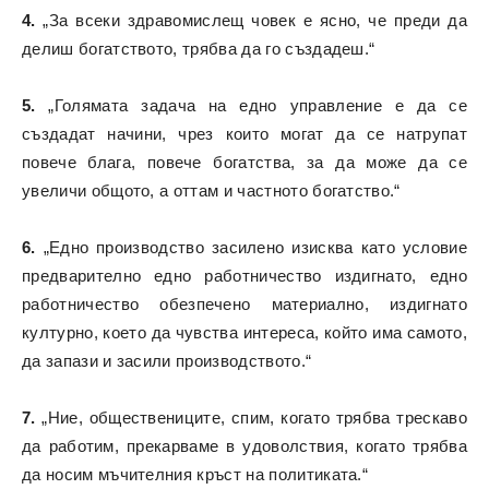
4.
„За всеки здравомислещ човек е ясно, че преди да
делиш богатството, трябва да го създадеш.“
5.
„Голямата задача на едно управление е да се
създадат начини, чрез които могат да се натрупат
повече блага, повече богатства, за да може да се
увеличи общото, а оттам и частното богатство.“
6.
„Едно производство засилено изисква като условие
предварително едно работничество издигнато, едно
работничество обезпечено материално, издигнато
културно, което да чувства интереса, който има самото,
да запази и засили производството.“
7.
„Ние, обществениците, спим, когато трябва трескаво
да работим, прекарваме в удоволствия, когато трябва
да носим мъчителния кръст на политиката.“