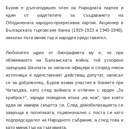
Буров е дългогодишен член на Народната партия и
един от радетелите за създаването на
Обединената народно-прогресивна партия. Акционер в
Българската търговския банка (1919-1923 и 1940-1946),
няколко пъти министър и народен представител.
Любопитен щрих от биографията му е, че при
обявяването на Балканската война, той ускорено
завършва Школата за запасни офицери и според някои
източници е единственият действащ депутат, записал
се за доброволец. Буров взима участие в боевете при
Чаталджа, като след войната е отличен с орден „За
храброст“, заради поведена атака „на нож“, при която
едва не намира смъртта си. След демобилизацията се
завръща в политиката, първоначално с поста си като
подпредседател на Народното събрание, а след това и
като министър на търговията.