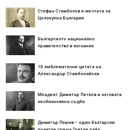
Стефан Стамболов и мечтата за
Целокупна България
Българското национално
правителство в изгнание
10 емблематични цитата на
Александър Стамболийски
Младият Димитър Петков и неговата
необикновена съдба
Димитър Пешев – един български
политик срещу Третия райх