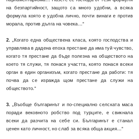
на безпартийност, защото са много удобни, а всяка
формула която е удобна лично, почти винаги е против
морала, против дълга на човека…“
2.
„Когато една обществена класа, която господства и
управлява в дадена епоха престане да има туй чувство,
когато тя престане да бъде полезна на обществото на
което тя служи, тя понася участта, която понася всеки
орган в един организъм, когато престане да работи: тя
почва да се изражда щом престане да служи на
обществото.“
3.
„Въобще българинът и по-специално селската маса
поради вековното робство под турците, е свикнала
всеки да разчита на себе си. Българинът е станал
ценен като личност, но слаб за всяка обща акция…“