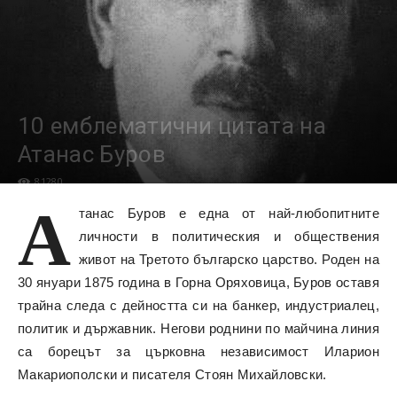
10 емблематични цитата на
Атанас Буров
81280
А
танас Буров е една от най-любопитните
личности в политическия и обществения
живот на Третото българско царство. Роден на
30 януари 1875 година в Горна Оряховица, Буров оставя
трайна следа с дейността си на банкер, индустриалец,
политик и държавник. Негови роднини по майчина линия
са борецът за църковна независимост Иларион
Макариополски и писателя Стоян Михайловски.