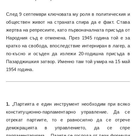
След 9 септември ключовата му роля в политическия и
обществен живот на страната спира да е факт. Става
жертва на репресиите, като първоначалната присъда от
Народния съд е отменена. През 1945 година той е за
кратко на свобода, впоследствие интерниран в лагер, а
по-късно и осъден да излежи 20-годишна присъда в
Пазарджишкия затвор. Именно там той умира на 15 май
1954 година.
1.
„Партията е един инструмент необходим при всяко
конституционно-парламентарно управление. Да се
отрекат партиите, то е равносилно да се отрече
демокрацията в управлението, да се спре
парламентаризма… Пазете се господа от тези формули