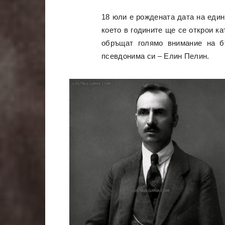
18 юли е рождената дата на един
което в годините ще се открои ка
обръщат голямо внимание на б
псевдонима си – Елин Пелин.