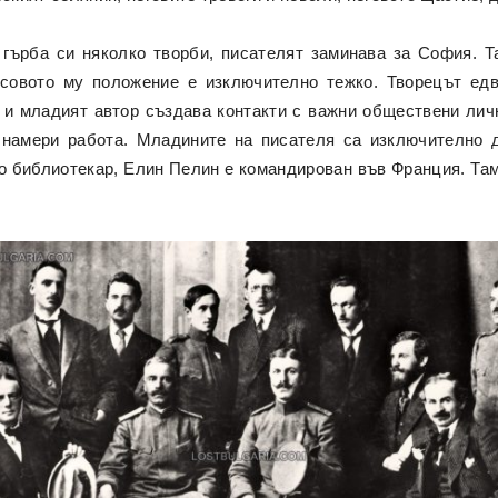
д гърба си няколко творби, писателят заминава за София. Т
нсовото му положение е изключително тежко. Творецът едв
 и младият автор създава контакти с важни обществени лич
намери работа. Младините на писателя са изключително 
то библиотекар, Елин Пелин е командирован във Франция. Та