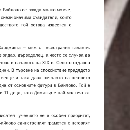
ло Байлово се ражда малко момче,
т онези значими съзидатели, които
еството той остава известен с
Варджията – мъж с всестранни таланти.
 зидар, дърводелец, а често се случва да
лово в началото на ХIХ в. Селото отдавна
дини. В търсене на спокойствие прадядото
 селце и така дава началото на неговото
дна от основните фигури в Байлово. Той е
и 11 деца, като Димитър е най-малкият от
исател, учението не е особен приоритет,
Байлово единственият грамотен е неговият