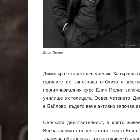
Елин Пелин
Димитър е старателен ученик. Завършва ос
годините се запознава отблизо с дост
прогимназиалния курс Елин Пелин започв
училище в столицата. Освен четенето, Ди
в Байлово, където вече активно започва д
Селската действителност, в която живе
Впечатленията от детството, които Елин 
трагична обстановка, в която живее бълга