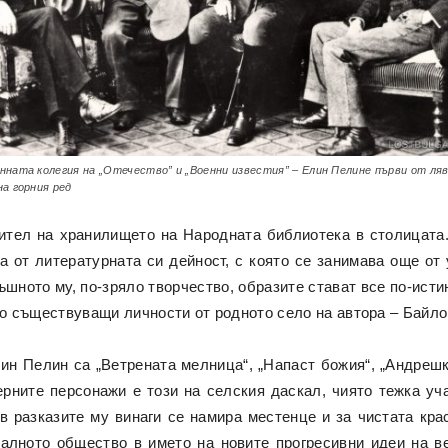
нната колегия на „Отечество” и „Военни известия” – Елин Пелине първи от ля
на горния ред
ител на хранилището на Народната библиотека в столицата.
 от литературната си дейност, с която се занимава още от
тъшното му, по-зряло творчество, образите стават все по-исти
но съществуващи личности от родното село на автора – Байло
ин Пелин са „Ветрената мелница“, „Напаст божия“, „Андрешк
ерните персонажи е този на селския даскал, чиято тежка уча
в разказите му винаги се намира местенце и за чистата кра
алното общество в името на новите прогресивни идеи на ве