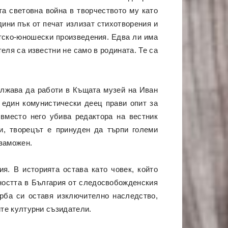
та световна война в творчеството му като
дини пък от печат излизат стихотворения и
етско-юношески произведения. Едва ли има
теля са известни не само в родината. Те са
ължава да работи в Къщата музей на Иван
 един комунистически деец прави опит за
 вместо него убива редактора на вестник
и, творецът е принуден да търпи големи
 заможен.
я. В историята остава като човек, който
ността в България от следосвобожденския
ърба си оставя изключително наследство,
ите културни съзидатели.