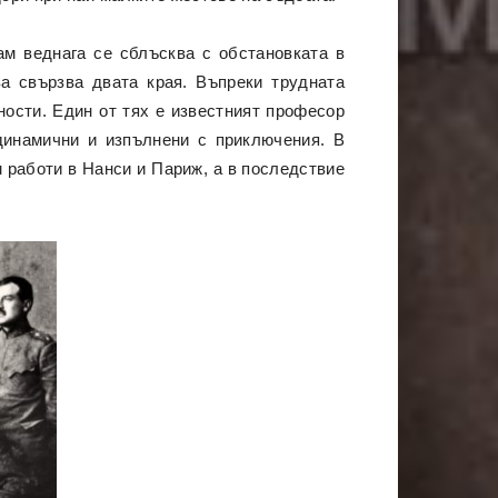
ам веднага се сблъсква с обстановката в
а свързва двата края. Въпреки трудната
ности. Един от тях е известният професор
динамични и изпълнени с приключения. В
м работи в Нанси и Париж, а в последствие