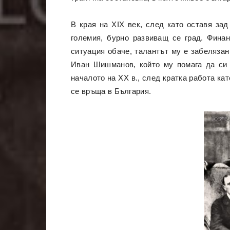
В края на XIX век, след като оставя за
големия, бурно развиващ се град. Фина
ситуация обаче, талантът му е забелязан
Иван Шишманов, който му помага да си 
началото на ХХ в., след кратка работа ка
се връща в България.