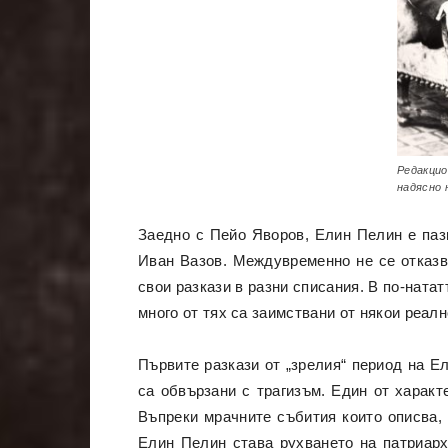
Редакцио
надясно 
Заедно с Пейо Яворов, Елин Пелин е паз
Иван Вазов. Междувременно не се отказва
свои разкази в разни списания. В по-ната
много от тях са заимствани от някои реал
Първите разкази от „зрелия“ период на Ел
са обвързани с трагизъм. Един от характ
Въпреки мрачните събития които описва, 
Елин Пелин става рухването на патриарх