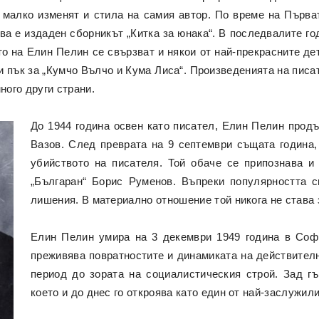
е малко изменят и стила на самия автор. По време на Първа
ва е издаден сборникът „Китка за юнака“. В последвалите го
то на Елин Пелин се свързват и някои от най-прекрасните д
ли пък за „Кумчо Вълчо и Кума Лиса“. Произведенията на писа
ного други страни.
До 1944 година освен като писател, Елин Пелин прод
Вазов. След преврата на 9 септември същата година,
убийството на писателя. Той обаче се припознава и
„Българан“ Борис Руменов. Въпреки популярността с
лишения. В материално отношение той никога не става
Елин Пелин умира на 3 декември 1949 година в Софи
преживява повратностите и динамиката на действител
период до зората на социалистическия строй. Зад г
което и до днес го откроява като един от най-заслужил