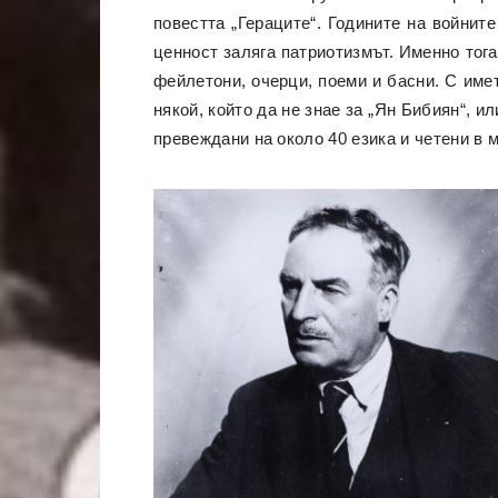
повестта „Гераците“. Годините на войнит
ценност заляга патриотизмът. Именно тога
фейлетони, очерци, поеми и басни. С име
някой, който да не знае за „Ян Бибиян“, и
превеждани на около 40 езика и четени в м