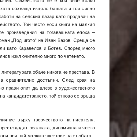
ачин. Семейството не е кой знае колко
охата обхваща изцяло бащата и той силно
работи на селския пазар като продавач на
ейството. Той често носи книги на малкия
те произведения на тогавашната епоха –
оман „Под игото“ на Иван Вазов. Среща се
ли като Каравелов и Ботев. Според много
янов изключително много по четенето.
 литературата обаче никога не престава. В
са сравнително достъпни. След края на
но прави опит да влезе в художественото
на кандидатстването, той отново се връща
лияние върху творчеството на писателя.
 пресъздадат реалната, динамична и често
дори при най-малките жестове на съдбата.