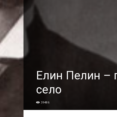
Елин Пелин – 
село
39486