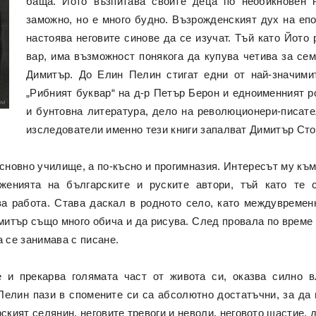
баща. Йото възпитава своите деца по необикновен н
заможно, но е много будно. Възрожденският дух на еп
настоява неговите синове да се изучат. Тъй като Йото 
вар, има възможност понякога да купува четива за сем
Димитър. До Елин Пелин стигат едни от най-значими
„Рибният буквар“ на д-р Петър Берон и едноименният р
и бунтовна литература, дело на революционери-писате
изследователи именно тези книги запалват Димитър Сто
новно училище, а по-късно и прогимназия. Интересът му към
иженията на българските и руските автори, тъй като те 
а работа. Става даскал в родното село, като междувремен
митър също много обича и да рисува. След провала по време 
а се занимава с писане.
е и прекарва голямата част от живота си, оказва силно в
Пелин пази в спомените си са абсолютно достатъчни, за да
рският селянин, неговите тревоги и неволи, неговото щастие, 