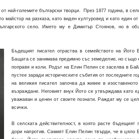
 от най-големите български творци. През 1877 година, в се
то майстор на разказа, като виден културовед и като един о
ългарското село. Името му е Димитър Стоянов, но в общ
Бъдещият писател отраства в семейството на Йото 
Бащата се занимава предимно със земеделие, но също е
поправя и коли. Родът на Елин Пелин се заселва в Бай
пустее заради историческите събития от последните го
на великия писател започва да живее в изоставеното
възраждане. Неговият внук Йото се утвърждава като е
уважаван и ценен от своите познати. Раждат му се цел
всички.
В селската действителност, в която расте бъдещият п
дори напротив. Самият Елин Пелин твърди, че в цяло 