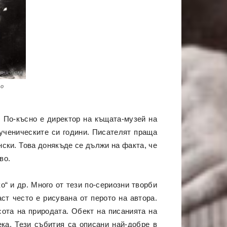
во
 По-късно е директор на къщата-музей на
 ученическите си години. Писателят праща
нски. Това донякъде се дължи на факта, че
во.
о“ и др. Много от тези по-сериозни творби
ст често е рисувана от перото на автора.
сота на природата. Обект на писанията на
ка. Тези събития са описани най-добре в