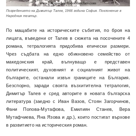
Погребението на Димитър Талев, 1966 година София. Поклонение в
Народния театър.
По мащабите на историческите събития, по броя на
лицата, въведени от Талев в сюжета на посочените 4
романа, тетралогията придобива епически размери.
Чрез съдбата на едно обикновено семейство от
македонския край, вълнуващо е представен
политическият, духовният и социалният живот на
българите, останали извън границите на България.
Безспорно, заради своята възхитителна тетралогия,
Димитър Талев е сред авторите в новата българска
литература (заедно с Иван Вазов, Стоян Загорчинов,
Фани Попова-Мутафова, Емилиян Станев, Вера
Мутафчиева, Яна Язова и др.), които постигат върхове
в развитието на историческия роман.