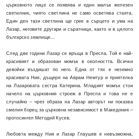
църковното лице се появява и един малък железен
светилник, чиято светлина не само осветява стаята.
Един ден тази светлина ще грее в сърцето и ума на
Лазар, неговите другари и съратници, както и в цялото
българско землище…
След две години Лазар се връща в Преспа. Той е най-
красивият и образован момък в околността. Всички
девойки въздишат по него. Една от тях е неземно
красивата Ния, дъщеря на Аврам Немтур и приятелка
на Лазаровата сестра Катерина. Младият момък стои
начело на църковния строеж в Преспа и това не е
случайно – чрез образа на Лазар авторът ни показва
смелия борец за църковна независимост в Македония –
протосингел Методий Кусев.
Любовта между Ния и Лазар Глаушев е невъзможна,