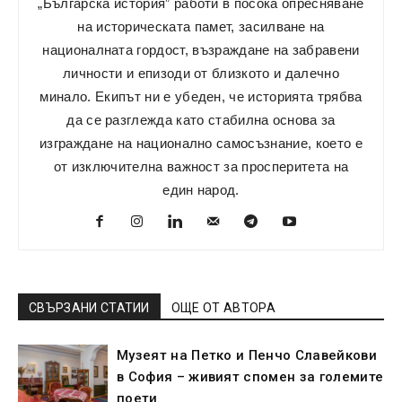
„Българска история” работи в посока опресняване
на историческата памет, засилване на
националната гордост, възраждане на забравени
личности и епизоди от близкото и далечно
минало. Екипът ни е убеден, че историята трябва
да се разглежда като стабилна основа за
изграждане на национално самосъзнание, което е
от изключителна важност за просперитета на
един народ.
СВЪРЗАНИ СТАТИИ
ОЩЕ ОТ АВТОРА
Музеят на Петко и Пенчо Славейкови
в София – живият спомен за големите
поети