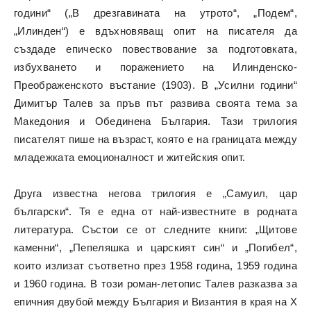
години“ („В дрезгавината на утрото“, „Подем“,
„Илинден“) е вдъхновяващ опит на писателя да
създаде епическо повествование за подготовката,
избухването и поражението на Илинденско-
Преображенското въстание (1903). В „Усилни години“
Димитър Талев за пръв път развива своята тема за
Македония и Обединена България. Тази трилогия
писателят пише на възраст, която е на границата между
младежката емоционалност и житейския опит.
Друга известна негова трилогия е „Самуил, цар
български“. Тя е една от най-известните в родната
литература. Състои се от следните книги: „Щитове
каменни“, „Пепеляшка и царският син“ и „Погибел“,
които излизат съответно през 1958 година, 1959 година
и 1960 година. В този роман-летопис Талев разказва за
епичния двубой между България и Византия в края на X