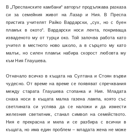
В „Преспанските камбани“ авторът продължава разказа
си за семейния живот на Лазар и Ния. В Преспа
пристига учителят Райко Вардарски, „сух, но с буен
пламък в окото“. Вардарски носи лента, покриваща
изваденото му от турци око. Той започва работа като
учител в местното ново школо, а в сърцето му като
малък, но силен пламък набира скорост любовта му
към Ния Глаушева.
Отначало всичко в къщата на Султана и Стоян върви
чудесно. От време на време се появяват спречквания
между старата Глаушева стопанка и Ния. Младата
снаха носи в къщата малка газена лампа, която със
светлината си успява да се наложи и да измести
железния светилник, станал символ на семейството.
Ния е прекрасна и мила и се разбира с всички в
къщата, но има един проблем – младата жена не може