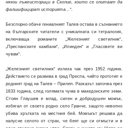
някои лъжеисторици в Скопие, които се опитват да
фалшифицират историята…“.
Безспорно обаче гениалният Талев остава в съзнанието
на българските читатели с уникалната си тетралогия,
включваща романите „Железният светилник“,
„Преспанските камбани“, „Илинден“ и „Гласовете ви
чувам“.
„Железният светилник“ излиза чак през 1952 година.
Действието се развива в град Преспа, чийто прототип е
родният град на Талев – Прилеп. Разказът започва през
1833 година, след голямата чума в македонските земи.
Стоян Глаушев е млад, силен и добродушен момък,
избягал от своето родно село Гранче, защото неволно
убива хрътката на местния бей. Момъкът решава да
напусне селото от страх, че беят ще си отмъсти и в