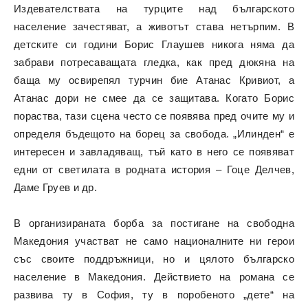
Издевателствата на турците над българското
население зачестяват, а животът става нетърпим. В
детските си години Борис Глаушев никога няма да
забрави потресаващата гледка, как пред дюкяна на
баща му освирепял турчин бие Атанас Кривиот, а
Атанас дори не смее да се защитава. Когато Борис
пораства, тази сцена често се появява пред очите му и
определя бъдещото на борец за свобода. „Илинден“ е
интересен и завладяващ, тъй като в него се появяват
едни от светилата в родната история – Гоце Делчев,
Даме Груев и др.
В организираната борба за постигане на свободна
Македония участват не само националните ни герои
със своите поддръжници, но и цялото българско
население в Македония. Действието на романа се
развива ту в София, ту в поробеното „дете“ на