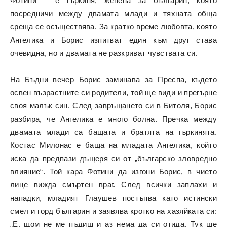
Фотини – е гъркиня, женена за българин, която
посредничи между двамата млади и тяхната обща
среща се осъществява. За кратко време любовта, която
Ангелика и Борис изпитват един към друг става
очевидна, но и двамата не разкриват чувствата си.
На Бъдни вечер Борис заминава за Преспа, където
освен възрастните си родители, той ще види и прегърне
своя малък син. След завръщането си в Битоля, Борис
разбира, че Ангелика е много болна. Пречка между
двамата млади са бащата и братята на гъркинята.
Костас Милонас е баща на младата Ангелика, който
иска да предпази дъщеря си от „българско зловредно
влияние“. Той кара Фотини да изгони Борис, в чието
лице вижда смъртен враг. След всички заплахи и
нападки, младият Глаушев постъпва като истински
смел и горд българин и заявява кротко на хазяйката си:
„Е, щом не ме пъдиш и аз нема да си отида. Тук ще