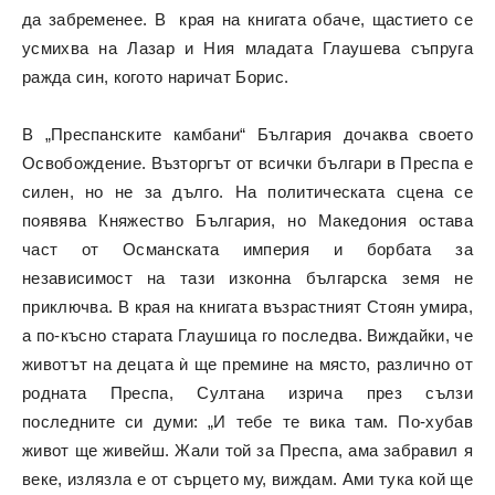
да забременее. В края на книгата обаче, щастието се
усмихва на Лазар и Ния младата Глаушева съпруга
ражда син, когото наричат Борис.
В „Преспанските камбани“ България дочаква своето
Освобождение. Възторгът от всички българи в Преспа е
силен, но не за дълго. На политическата сцена се
появява Княжество България, но Македония остава
част от Османската империя и борбата за
независимост на тази изконна българска земя не
приключва. В края на книгата възрастният Стоян умира,
а по-късно старата Глаушица го последва. Виждайки, че
животът на децата ѝ ще премине на място, различно от
родната Преспа, Султана изрича през сълзи
последните си думи: „И тебе те вика там. По-хубав
живот ще живейш. Жали той за Преспа, ама забравил я
веке, излязла е от сърцето му, виждам. Ами тука кой ще