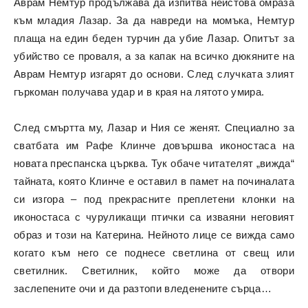
Аврам Немтур продължава да изпитва неистова омраза
към младия Лазар. За да навреди на момъка, Немтур
плаща на един беден турчин да убие Лазар. Опитът за
убийство се проваля, а за капак на всичко дюкяните на
Аврам Немтур изгарят до основи. След случката злият
гъркоман получава удар и в края на лятото умира.
След смъртта му, Лазар и Ния се женят. Специално за
сватбата им Рафе Клинче довършва иконостаса на
новата преспанска църква. Тук обаче читателят „вижда“
тайната, която Клинче е оставил в памет на починалата
си изгора – под прекрасните преплетени клонки на
иконостаса с чуруликащи птички са изваяни неговият
образ и този на Катерина. Нейното лице се вижда само
когато към него се поднесе светлина от свещ или
светилник. Светилник, който може да отвори
заслепените очи и да разтопи вледенените сърца…