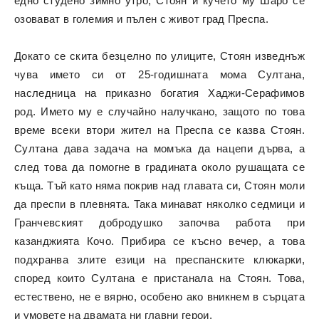
едно студено зимно утро, Стоян и кучето му Шаро се
озовават в големия и пълен с живот град Преспа.
Докато се скита безцелно по улиците, Стоян изведнъж
чува името си от 25-годишната мома Султана,
наследница на приказно богатия Хаджи-Серафимов
род. Името му е случайно налучкано, защото по това
време всеки втори жител на Преспа се казва Стоян.
Султана дава задача на момъка да нацепи дърва, а
след това да помогне в градината около рушащата се
къща. Тъй като няма покрив над главата си, Стоян моли
да преспи в плевнята. Така минават няколко седмици и
Гранчевският добродушко започва работа при
казанджията Кочо. Прибира се късно вечер, а това
подхранва злите езици на преспанските клюкарки,
според които Султана е пристанала на Стоян. Това,
естествено, не е вярно, особено ако вникнем в сърцата
и умовете на двамата ни главни герои.