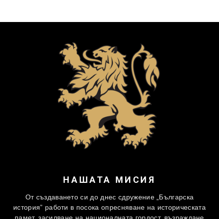
НАШАТА МИСИЯ
От създаването си до днес сдружение „Българска
история” работи в посока опресняване на историческата
памет, засилване на националната гордост, възраждане