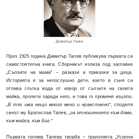
Димитър Талев
През 1925 година Димитър Талев публикува първата си
самостоятелна книга. Сборникът излиза под заглавие
„Сълзите на мама” – разкази и приказки за деца.
Историята е за непослушно дете, което в съня си
отпива глътка вода от извор от сълзите на своята
майка, пролети заради него, и това го променя изцяло.
„В тях има нещо много меко и нравствено“
, споделя
синът му Братислав Талев,
„за отношението към дома,
към майка, към Бог.“
Първата голяма Талева творба – трилогията „Усилни