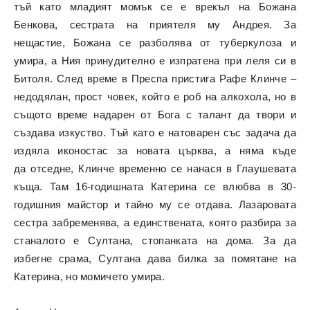
тъй като младият момък се е врекъл на Божана
Бенкова, сестрата на приятеля му Андрея. За
нещастие, Божана се разболява от туберкулоза и
умира, а Ния принудително е изпратена при леля си в
Битоля. След време в Преспа пристига Рафе Клинче –
недодялан, прост човек, който е роб на алкохола, но в
същото време надарен от Бога с талант да твори и
създава изкуство. Тъй като е натоварен със задача да
издяла иконостас за новата църква, а няма къде
да
отседне, Клинче временно се
нанася в Глаушевата
къща. Там 16-годишната Катерина се влюбва в 30-
годишния майстор и тайно му се отдава. Лазаровата
сестра забременява, а единствената, която разбира за
станалото е Султана, стопанката на дома. За да
избегне срама, Султана дава билка за помятане на
Катерина, но момичето умира.