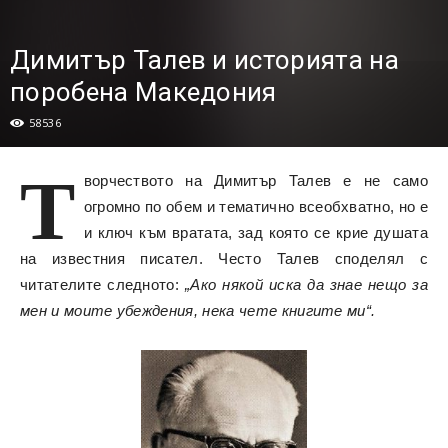
Димитър Талев и историята на
поробена Македония
58536
Т
ворчеството на Димитър Талев е не само
огромно по обем и тематично всеобхватно, но е
и ключ към вратата, зад която се крие душата
на известния писател. Често Талев споделял с
читателите следното:
„Ако някой иска да знае нещо за
мен и моите убеждения, нека чете книгите ми“.