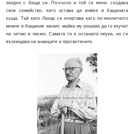
заедно с баща си. По-късно и той се жени, създава
свое семейство, като остава да живее в бащината
къща. Тъй като Лазар се очертава като по-неопитното
момче в бащиния занаят, майка му решава да го изучат
на четмо и писмо. Самата тя е останала неука, но се
възхищава на знаещите и просветените.