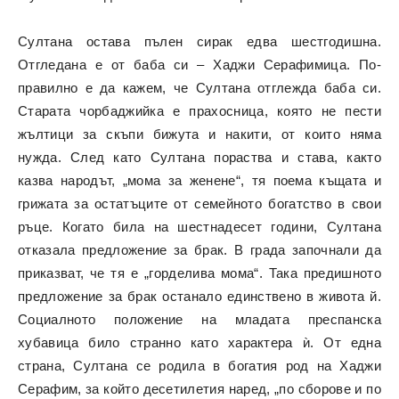
Султана остава пълен сирак едва шестгодишна.
Отгледана е от баба си – Хаджи Серафимица. По-
правилно е да кажем, че Султана отглежда баба си.
Старата чорбаджийка е прахосница, която не пести
жълтици за скъпи бижута и накити, от които няма
нужда. След като Султана пораства и става, както
казва народът, „мома за женене“, тя поема къщата и
грижата за остатъците от семейното богатство в свои
ръце. Когато била на шестнадесет години, Султана
отказала предложение за брак. В града започнали да
приказват, че тя е „горделива мома“. Така предишното
предложение за брак останало единствено в живота й.
Социалното положение на младата преспанска
хубавица било странно като характера ѝ. От една
страна, Султана се родила в богатия род на Хаджи
Серафим, за който десетилетия наред, „по сборове и по