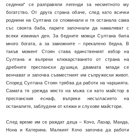
седенки“ се разправяли легенди за несметното му
богатство. От друга страна обаче, след като всички
роднини на Султана се споминали и тя останала сама
със своята баба, парите започнали да намаляват с
всеки изминал ден. За бедните момци Султана била
много богата, а за заможните – прекалено бедна. В
такъв момент Стоян става единственият избор на
Султана и въпреки клюкарстването от страна на
дребните преспански душици, двамата млади се
венчават и започва съвместният им съпружески живот.
Според Султана Стоян трябва да работи на чаршията.
Самата тя урежда място на мъжа си като майстор в
преспанския еснаф, въпреки несъгласието на
останалите, заблудени от клюки и слухове майстори.
След време им се раждат деца – Кочо, Лазар, Манда,
Нона и Катерина. Малкият Кочо започва да работи