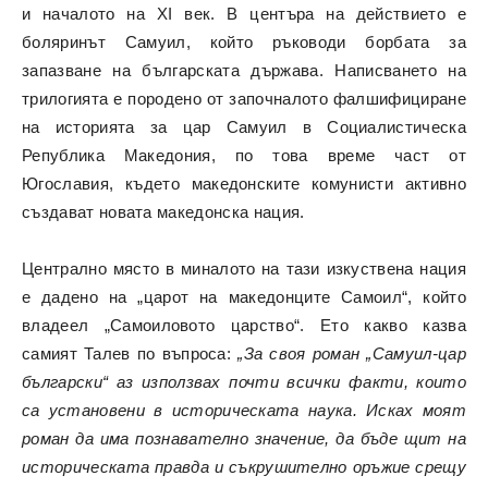
и началото на XI век. В центъра на действието е
боляринът Самуил, който ръководи борбата за
запазване на българската държава. Написването на
трилогията е породено от започналото фалшифициране
на историята за цар Самуил в Социалистическа
Република Македония, по това време част от
Югославия, където македонските комунисти активно
създават новата македонска нация.
Централно място в миналото на тази
изкуствена
нация
е дадено на „царот на македонците Самоил“, който
владеел „Самоиловото царство“. Ето какво казва
самият Талев по въпроса:
„За своя роман „Самуил-цар
български“ аз използвах почти всички факти, които
са установени в историческата наука. Исках моят
роман да има познавателно значение, да бъде щит на
историческата правда и съкрушително оръжие срещу