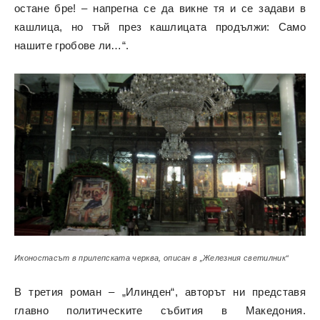
остане бре! – напрегна се да викне тя и се задави в
кашлица, но тъй през кашлицата продължи: Само
нашите гробове ли…“.
Иконостасът в прилепската черква, описан в „Железния светилник“
В третия роман – „Илинден“, авторът ни представя
главно политическите събития в Македония.