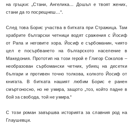
на гръцки: „Стани, Ангелика… Дошъл е твоят жених,
стани да го посрещнеш…“.
След това Борис участва в битката при Стражица. Там
храбрите български четници водят сражения с Йосиф
от Рапа и неговите хора. Йосиф е сърбоманин, чиято
цел е посърбването на българското население в
Македония. Прототип на този герой е Глигор Соколов –
необразован сърбомански четник, убиец на десетки
българи и противен точно толкова, колкото Йосиф от
книгата. В битката нашият любим Борис е ранен
смъртоносно, но не умира, защото „тоз, който падне в
бой за свобода, той не умира.“
С този роман завършва историята за славния род на
Глаушевци.