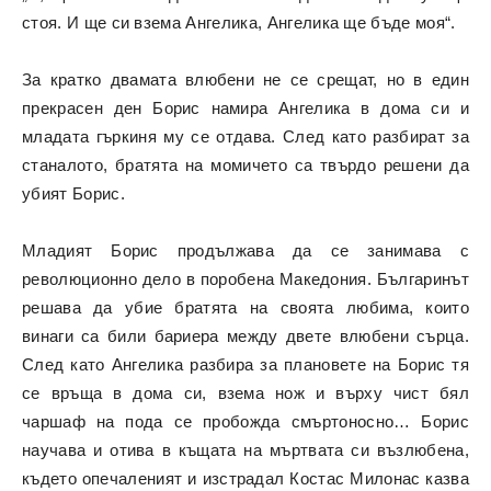
стоя. И ще си взема Ангелика, Ангелика ще бъде моя“.
За кратко двамата влюбени не се срещат, но в един
прекрасен ден Борис намира Ангелика в дома си и
младата гъркиня му се отдава. След като разбират за
станалото, братята на момичето са твърдо решени да
убият Борис.
Младият Борис продължава да се занимава с
революционно дело в поробена Македония. Българинът
решава да убие братята на своята любима, които
винаги са били бариера между двете влюбени сърца.
След като Ангелика разбира за плановете на Борис тя
се връща в дома си, взема нож и върху чист бял
чаршаф на пода се пробожда смъртоносно… Борис
научава и отива в къщата на мъртвата си възлюбена,
където опечаленият и изстрадал Костас Милонас казва