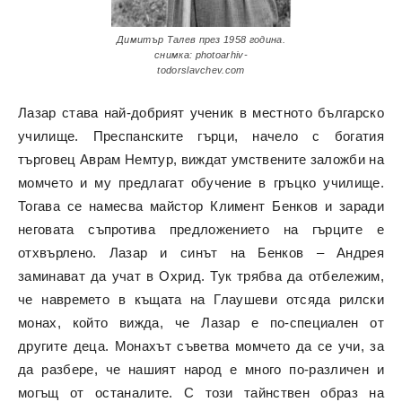
Димитър Талев през 1958 година.
снимка: photoarhiv-
todorslavchev.com
Лазар става най-добрият ученик в местното българско
училище. Преспанските гърци, начело с богатия
търговец Аврам Немтур,
виждат умствените заложби на
момчето и му предлагат обучение в гръцко училище.
Тогава се намесва майстор Климент Бенков и заради
неговата съпротива предложението на гърците е
отхвърлено. Лазар и синът на Бенков – Андрея
заминават да учат в Охрид. Тук трябва да отбележим,
че навремето в къщата на Глаушеви отсяда рилски
монах, който вижда, че Лазар е по-специален от
другите деца. Монахът съветва момчето да се учи, за
да разбере, че нашият народ е много по-различен и
могъщ от останалите. С този тайнствен образ на