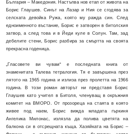
България – Македония. Настъпва нов етап от живота на
Борис Глаушев. Синът на Лазар и Ния се сгодява за
селската девойка Ружа, която му ражда син. След
едноименното въстание, Борис е затворен в битолския
затвор, а след това и в Йеди куле в Солун. Там, зад
дебелите стени, Борис разбира за смъртта на своята
прекрасна годеница.
„Гласовете ви чувам“ е последната книга от
знаменитата Талева тетралогия. Тя е завършена през
лятото на 1965 година и излиза през пролетта на 1966
година. В този роман авторът ни представя Борис
Глаушев като учител в Битоля, членуващ в окръжния
комитет на ВМОРО. От прозореца на стаята в която
живее под наем, Борис вижда младата гъркиня
Ангелика Милонас, излязла да полива цветята на
балкона си в отсрещната къща. Хазяйката на Борис –