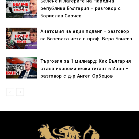
Белене и лагерите на Народна
република България – разговор с
Борислав Скочев
Анатомия на един подвиг – разговор
за Ботевата чета с проф. Вера Бонева
Търговия за 1 милиард: Как България
стана икономически гигант в Иран –
разговор с д-р Ангел Орбецов