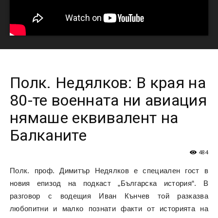
Полк. Недялков: В края на
80-те военната ни авиация
нямаше еквивалент на
Балканите
484
Полк. проф. Димитър Недялков е специален гост в
новия епизод на подкаст „Българска история“. В
разговор с водещия Иван Кънчев той разказва
любопитни и малко познати факти от историята на