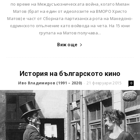
по време на Междусъюзническата война, когато Милан
Матов (брат на един от идеолозите на ВМОРО Христо
Матов) е част от Сборната партизанска рота на Македоно-
одринското опълчение като войвода на чета. На 15 юни
групата на Матов получава...
Виж още
История на българското кино
Иво Владимиров (1991 – 2020)
21 февруари 2015
-
0