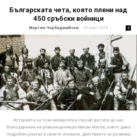
Българската чета, която плени над
450 сръбски войници
Мартин Чорбаджийски
22 март 2018
-
0
Историята за този невероятен случай достига до нас
благодарение на революционера Милан Матов, който дава
подробен разказ в своите спомени. Действието се развива