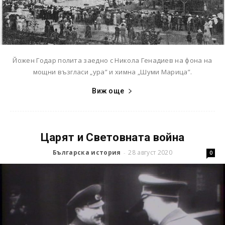
Йожен Годар полита заедно с Никола Генадиев на фона на
мощни възгласи „ура” и химна „Шуми Марица”.
Виж още
Царят и Световната война
Българска история
28 август 2020
-
0