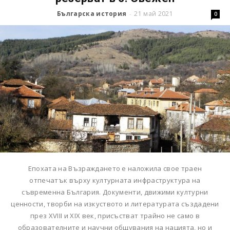
Българска история
21 май 2021
-
0
Епохата на Възраждането е наложила свое траен
отпечатък върху културната инфраструктура на
съвременна България. Документи, движими културни
ценности, творби на изкуството и литературата създадени
през XVIII и XIX век, присъстват трайно не само в
образователните и научни общувания на нацията, но и