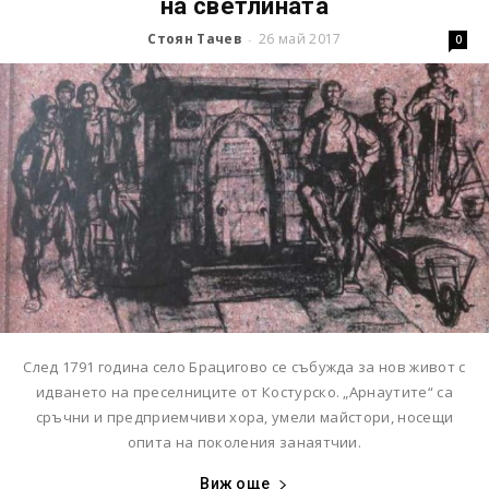
на светлината
Стоян Тачев
26 май 2017
-
0
След 1791 година село Брацигово се събужда за нов живот с
идването на преселниците от Костурско. „Арнаутите“ са
сръчни и предприемчиви хора, умели майстори, носещи
опита на поколения занаятчии.
Виж още