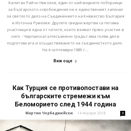
Капитан Райчо Николов, един от най-видните поборници
за българското освобождение не е единственият загинал
за светлото дело на Съединението на Княжество България
и Източна Румелия. Другите свидни жертви са петима
участници в една от четите, които взимат пряко участие в
него - Чирпанската.Несъмнено градът има голям дял в
подготовката и осъществяването на съединисткото дело.
На 4 септември 1885 г....
Виж още
Как Турция се противопостави на
българските стремежи към
Беломорието след 1944 година
Мартин Чорбаджийски
14 януари 2018
-
0