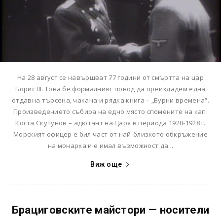
На 28 август се навършват 77 години от смъртта на цар
Борис III. Това бе формалният повод да преиздадем една
отдавна търсена, чакана и рядка книга – „Бурни времена“.
Произведението събира на едно място спомените на кап.
Коста Скутунов – адютант на Царя в периода 1920-1928 г.
Морският офицер е бил част от най-близкото обкръжение
на монарха и е имал възможност да...
Виж още
Брациговските майстори — носители