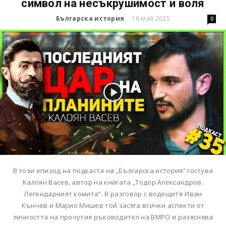
символ на несъкрушимост и воля
Българска история
16 май 2025
-
0
В този епизод на подкаста на „Българска история“ гостува
Калоян Васев, автор на книгата „Тодор Александров.
Легендарният комита“. В разговор с водещите Иван
Кънчев и Марио Мишев той засяга всички аспекти от
личността на прочутия ръководител на ВМРО и разяснява