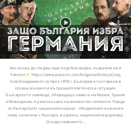
Ако искаш да гледаш още подобни видеа, подкрепи ни в
Patreon
https://www.patreon.com/bulgarianhistoryСлед
Освобождението си през 1878 г. България е поставена в
сложна външно и вътрешнополитическа ситуация.
Българското землище, обхващащо земите на Мизия, Тракия
и Македония, е разпокъсано на множество сегменти. Ражда
се българският национален идеал - обединение на всички
земи, населени с българи, в единна, национална държава.
Осъществяването...