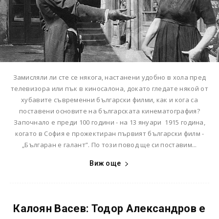
Замисляли ли сте се някога, настанени удобно в хола пред
телевизора или пък в киносалона, докато гледате някой от
хубавите съвременни български филми, как и кога са
поставени основите на българската кинематография?
Започнало е преди 100 години - на 13 януари 1915 година,
когато в София е прожектиран първият български филм -
„Българан е галант”. По този повод ще си поставим...
Виж още
Калоян Васев: Тодор Александров е