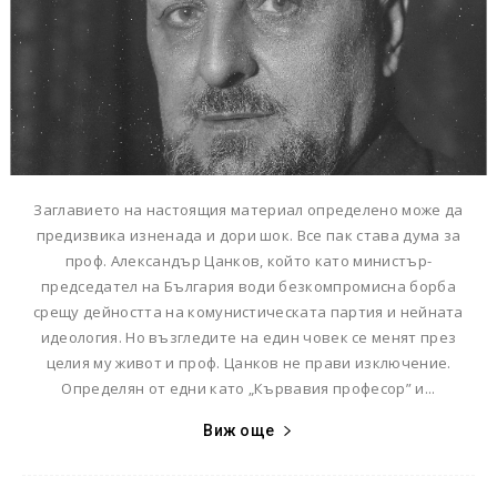
Заглавието на настоящия материал определено може да
предизвика изненада и дори шок. Все пак става дума за
проф. Александър Цанков, който като министър-
председател на България води безкомпромисна борба
срещу дейността на комунистическата партия и нейната
идеология. Но възгледите на един човек се менят през
целия му живот и проф. Цанков не прави изключение.
Определян от едни като „Кървавия професор” и...
Виж още