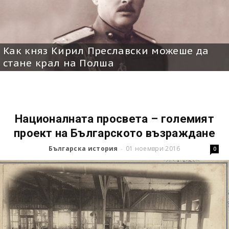
Kaк княз Кирил Преславски можеше да
стане крал на Полша
Националната просвета – големият
проект на Българското възраждане
Българска история
01 ноември 2016
-
0