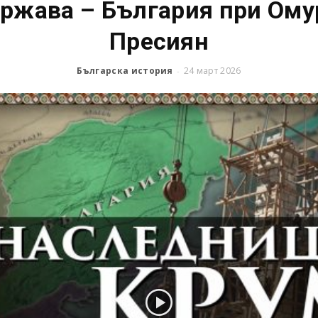
ържава – България при Ому
Пресиян
Българска история
24 март 2026
-