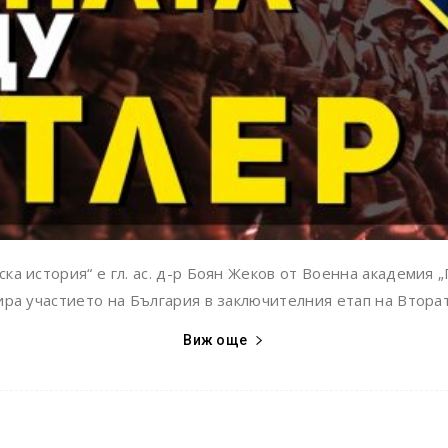
ка история“ е гл. ас. д-р Боян Жеков от Военна академия „
ра участието на България в заключителния етап на Вторат
Виж още