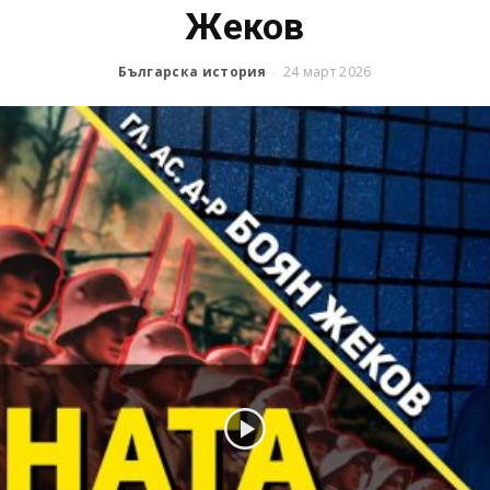
Жеков
Българска история
24 март 2026
-