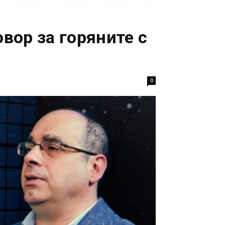
овор за горяните с
0