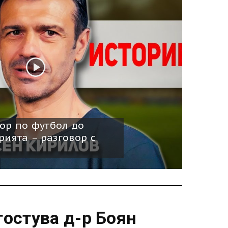
ор по футбол до
рията – разговор с
гостува д-р Боян