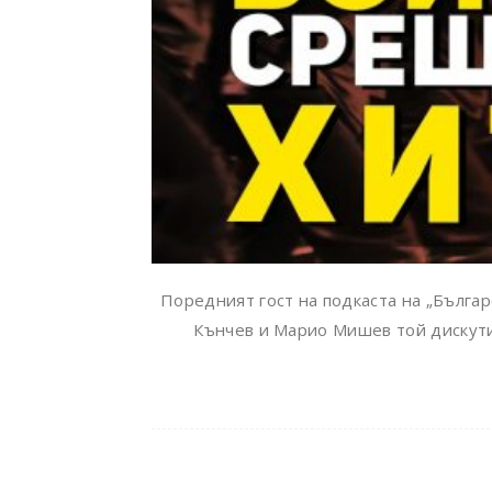
Поредният гост на подкаста на „Българс
Кънчев и Марио Мишев той дискути