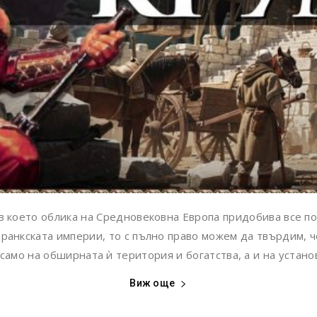
, в което облика на Средновековна Европа придобива все п
ранкската империи, то с пълно право можем да твърдим, ч
само на обширната ѝ територия и богатства, а и на установ
Виж още