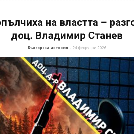
опълчиха на властта – разг
доц. Владимир Станев
Българска история
24 февруари 2026
-