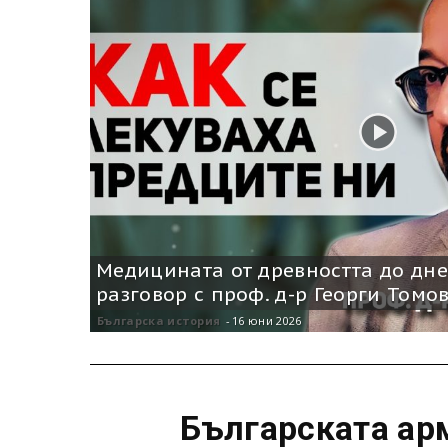
Медицината от древността до дне
разговор с проф. д-р Георги Томо
Българска история
-
16 юни 2026
Българската арм