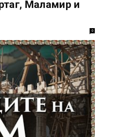
ртаг, Маламир и
0