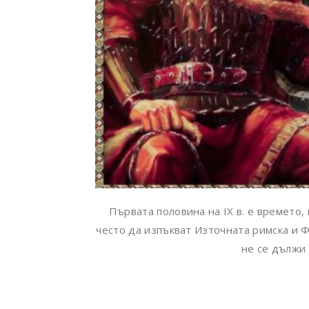
Първата половина на IX в. е времето
често да изпъкват Източната римска и Ф
не се дължи 