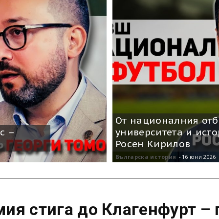
От националния отб
с –
университета и исто
в
Росен Кирилов
Българска история
-
16 юни 2026
ия стига до Клагенфурт – 