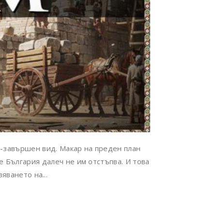
о-завършен вид. Макар на преден план
е България далеч не им отстъпва. И това
яването на...