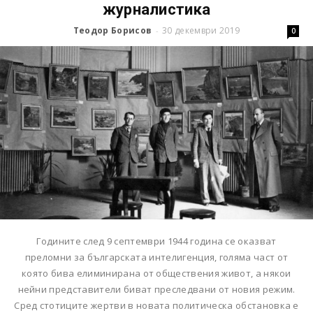
журналистика
Теодор Борисов
30 декември 2019
-
0
Годините след 9 септември 1944 година се оказват
преломни за българската интелигенция, голяма част от
която бива елиминирана от обществения живот, а някои
нейни представители биват преследвани от новия режим.
Сред стотиците жертви в новата политическа обстановка е