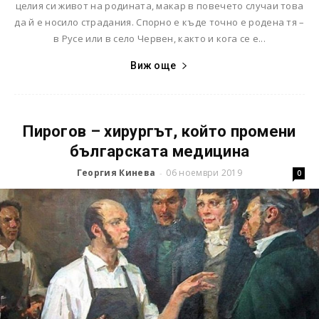
целия си живот на родината, макар в повечето случаи това
да й е носило страдания. Спорно е къде точно е родена тя –
в Русе или в село Червен, както и кога се е...
Виж още
Пирогов – хирургът, който промени
българската медицина
Георгия Кинева
06 ноември 2019
-
0