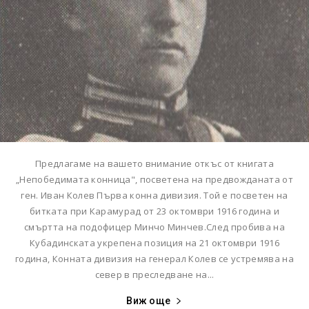
Предлагаме на вашето внимание откъс от книгата
„Непобедимата конница", посветена на предвожданата от
ген. Иван Колев Първа конна дивизия. Той е посветен на
битката при Карамурад от 23 октомври 1916 година и
смъртта на подофицер Минчо Минчев.След пробива на
Кубадинската укрепена позиция на 21 октомври 1916
година, Конната дивизия на генерал Колев се устремява на
север в преследване на...
Виж още