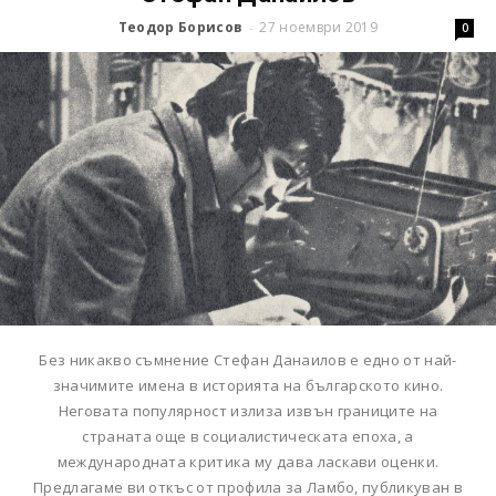
Теодор Борисов
27 ноември 2019
-
0
Без никакво съмнение Стефан Данаилов е едно от най-
значимите имена в историята на българското кино.
Неговата популярност излиза извън границите на
страната още в социалистическата епоха, а
международната критика му дава ласкави оценки.
Предлагаме ви откъс от профила за Ламбо, публикуван в