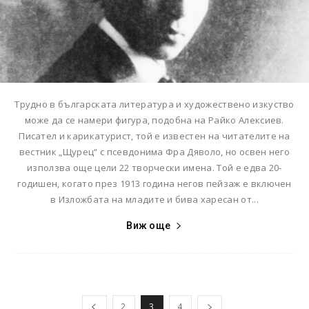
Трудно в българската литература и художествено изкуство
може да се намери фигура, подобна на Райко Алексиев.
Писател и карикатурист, той е известен на читателите на
вестник „Щурец“ с псевдонима Фра Дяволо, но освен него
използва още цели 22 творчески имена. Той е едва 20-
годишен, когато през 1913 година негов пейзаж е включен
в Изложбата на младите и бива харесан от...
Виж още
2
3
4