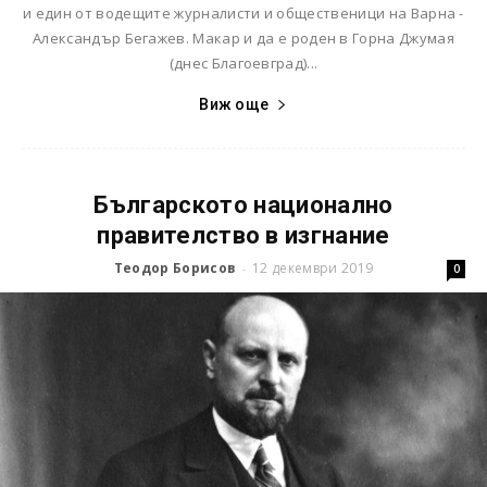
и един от водещите журналисти и общественици на Варна -
Александър Бегажев. Макар и да е роден в Горна Джумая
(днес Благоевград)...
Виж още
Българското национално
правителство в изгнание
Теодор Борисов
12 декември 2019
-
0