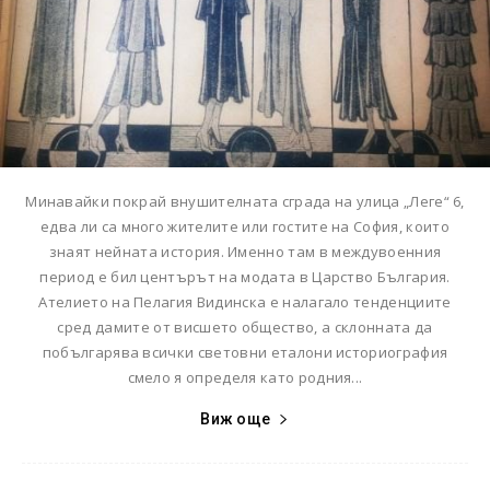
Минавайки покрай внушителната сграда на улица „Леге“ 6,
едва ли са много жителите или гостите на София, които
знаят нейната история. Именно там в междувоенния
период е бил центърът на модата в Царство България.
Ателието на Пелагия Видинска е налагало тенденциите
сред дамите от висшето общество, а склонната да
побългарява всички световни еталони историография
смело я определя като родния...
Виж още