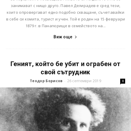
занимават с нищо друго. Павел Делирадев е сред тези,
които опровергават едно подобно схващане, съчетавайки
в себе си комита, турист и учен. Той е роден на 15 февруари
1879 г. в Панагюрище в семейството на...
Виж още
Геният, който бе убит и ограбен от
свой сътрудник
Теодор Борисов
26 септември 2019
-
0