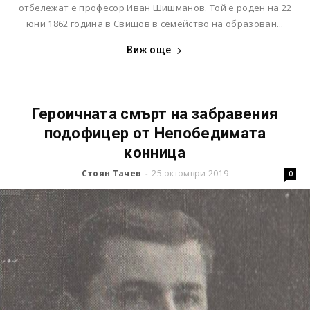
отбележат е професор Иван Шишманов. Той е роден на 22
юни 1862 година в Свищов в семейство на образован...
Виж още
Героичната смърт на забравения
подофицер от Непобедимата
конница
Стоян Тачев
25 октомври 2019
-
0