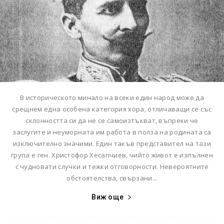
В историческото минало на всеки един народ може да
срещнем една особена категория хора, отличаващи се със
склонността си да не се самоизтъкват, въпреки че
заслугите и неуморната им работа в полза на родината са
изключително значими. Един такъв представител на тази
група е ген. Христофор Хесапчиев, чийто живот е изпълнен
с чудновати случки и тежки отговорности. Невероятните
обстоятелства, свързани...
Виж още