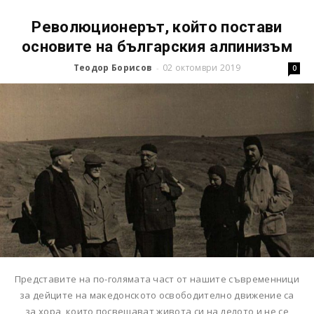
Революционерът, който постави
основите на българския алпинизъм
Теодор Борисов
02 октомври 2019
-
0
Представите на по-голямата част от нашите съвременници
за дейците на македонското освободително движение са
за хора, които посвещават живота си на делото и не се