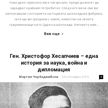
това дело сериозно им е нагарчало, преди да могат да
зарадват крайния потребител. След като вече сме ви
запознавали с историята на първата шоколадова фабрика,
сега ще ви срещнем с човек, известен на своите
съвременници като Царя на шоколада. Неговото име...
Виж още
Ген. Христофор Хесапчиев – една
история за наука, война и
дипломация
Мартин Чорбаджийски
09 октомври 2019
-
0