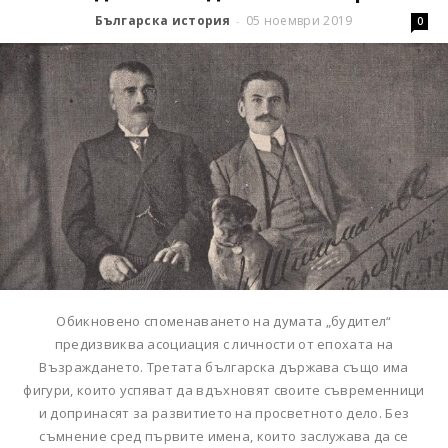
Българска история
05 ноември 2019
-
0
Обикновено споменаването на думата „будител“
предизвиква асоциация с личности от епохата на
Възраждането. Третата българска държава също има
фигури, които успяват да вдъхновят своите съвременници
и допринасят за развитието на просветното дело. Без
съмнение сред първите имена, които заслужава да се