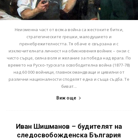
Неизменна част от всяка война са жестоките битки,
стратегическите грешки, малодушието и
пренебрежителността. Тя обаче е свързана и с
изключителната личност на обикновения войник – онзи с
чисто сърце, силна воля и желание за победа над врага. По
времето на Руско-турската освободителна война (1877-78)
над 60 000 войници, главнокомандващи и цивилни от
различни националности споделят една и съща съдба. Те
биват...
Виж още
Иван Шишманов – будителят на
следосвобожденска България