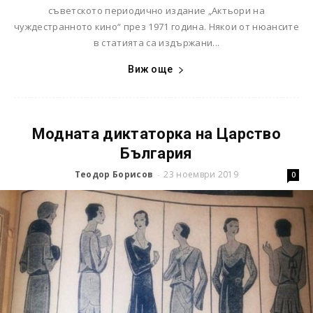
съветското периодично издание „Актьори на
чуждестранното кино“ през 1971 година. Някои от нюансите
в статията са издържани...
Виж още
Модната диктаторка на Царство
България
Теодор Борисов
23 ноември 2019
-
0