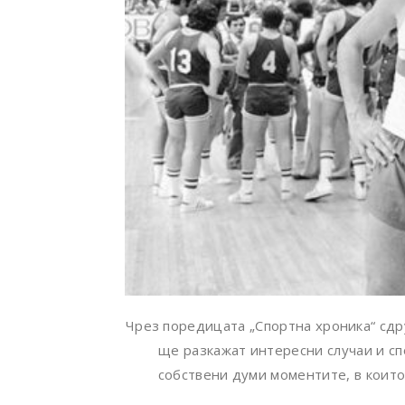
Чрез поредицата „Спортна хроника“ сдру
ще разкажат интересни случаи и сп
собствени думи моментите, в които 