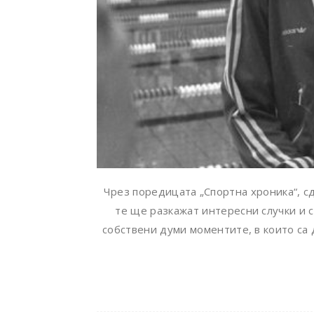
Чрез поредицата „Спортна хроника“, сд
те ще разкажат интересни случки и 
собствени думи моментите, в които са