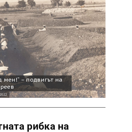
д мен!“ – подвигът на
реев
2022
тната рибка на