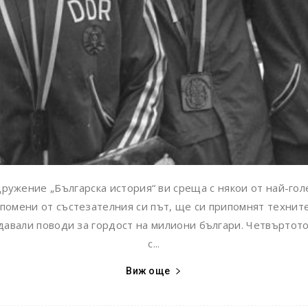
ружение „Българска история“ ви среща с някои от най-гол
спомени от състезателния си път, ще си припомнят техните
 давали поводи за гордост на милиони българи. Четвърто
с...
Виж още