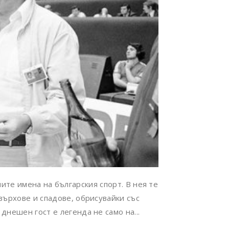
ите имена на българския спорт. В нея те
върхове и спадове, обрисувайки със
днешен гост е легенда не само на...