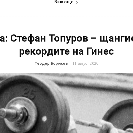
Виж още
а: Стефан Топуров – щангис
рекордите на Гинес
Теодор Борисов
11 август 2020
-