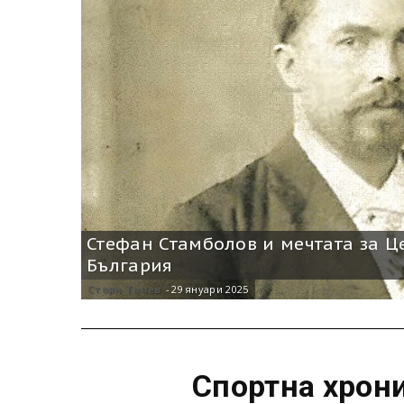
Стефан Стамболов и мечтата за Ц
България
Стоян Тачев
-
29 януари 2025
Спортна хрони