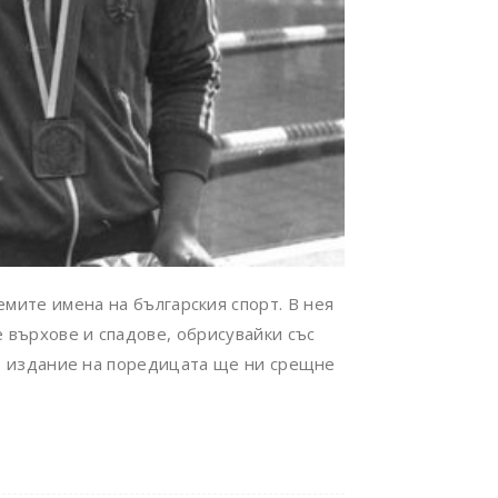
емите имена на българския спорт. В нея
 върхове и спадове, обрисувайки със
то издание на поредицата ще ни срещне