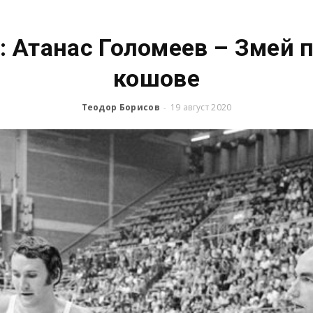
: Атанас Голомеев – Змей 
кошове
Теодор Борисов
19 август 2020
-