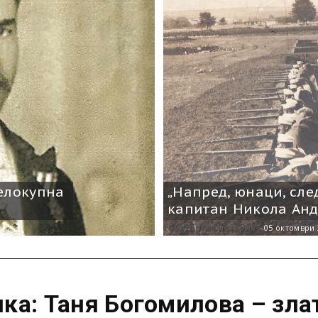
елокупна
„Напред, юнаци, сле
капитан Никола Анд
Българска история
-
05 октомври 
ка: Таня Богомилова – зла