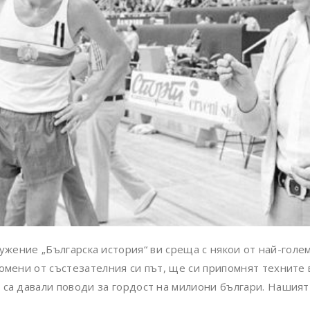
жение „Българска история“ ви среща с някои от най-голем
омени от състезателния си път, ще си припомнят техните 
са давали поводи за гордост на милиони българи. Нашият 