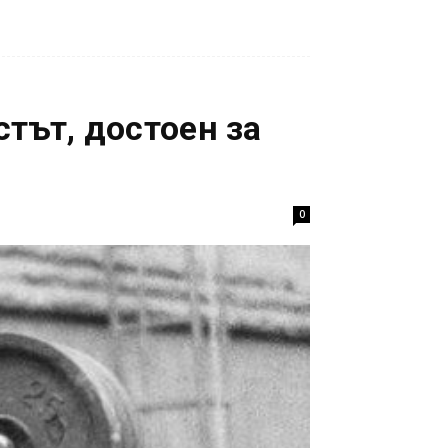
тът, достоен за
0