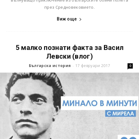
вълнуващо приключение из българските бойни полета
през Средновековието.
Виж още
5 малко познати факта за Васил
Левски (влог)
Българска история
17 февруари 2017
-
0