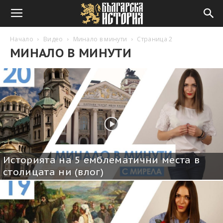
Начало
Видео
Минало в минути
Страница 2
МИНАЛО В МИНУТИ
Историята на 5 емблематични места в
столицата ни (влог)