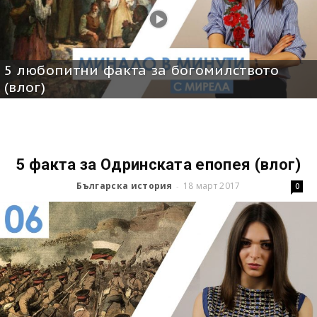
5 любопитни факта за богомилството
(влог)
5 факта за Одринската епопея (влог)
Българска история
18 март 2017
-
0