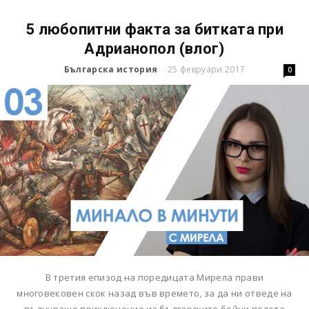
5 любопитни факта за битката при
Адрианопол (влог)
Българска история
25 февруари 2017
-
0
В третия епизод на поредицата Мирела прави
многовековен скок назад във времето, за да ни отведе на