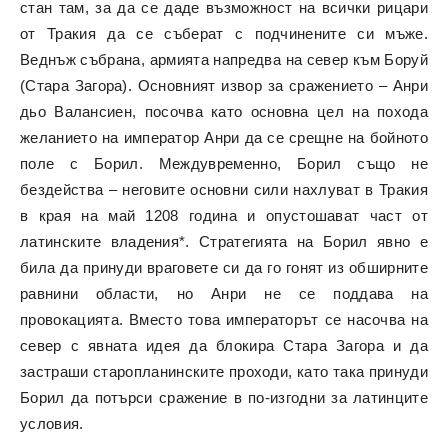
стан там, за да се даде възможност на всички рицари
от Тракия да се съберат с подчинените си мъже.
Веднъж събрана, армията напредва на север към Боруй
(Стара Загора). Основният извор за сражението – Анри
дьо Валансиен, посочва като основна цел на похода
желанието на император Анри да се срещне на бойното
поле с Борил. Междувременно, Борил също не
бездейства – неговите основни сили нахлуват в Тракия
в края на май 1208 година и опустошават част от
латинските владения*. Стратегията на Борил явно е
била да принуди враговете си да го гонят из обширните
равнини области, но Анри не се поддава на
провокацията. Вместо това императорът се насочва на
север с явната идея да блокира Стара Загора и да
застраши старопланинските проходи, като така принуди
Борил да потърси сражение в по-изгодни за латинците
условия.