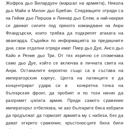
Жофроа дьо Вилардуен (маршал на армията), Никола
дьо Майи и Милон дьо Бребан. Следващите отряди са
на Гийом дьо Першоа и Лиенар дьо Елем, а най-накрая
се движат силите под прякото командване на Анри
Фландърски, които трябва да подкрепят атаката на
авангарда. Съдейки по информацията за предишните
дни, свои отделни отряди имат Пиер дьо Дуе, Ансо дьо
Кайо и Рение дьо Три. От тях изрично се споменава
само дьо Дуе, който се включва в личната свита на
Анри. Останалите вероятно също са в състава на
императорския корпус. Целта на латинците е да
концентрират удара си в конкретна точка на
българския фронт, да пробият и по този начин да
разгромят цялата армия. Преди самото сражение
императорът отбелязва, че ако българите бяха избрали
да продължат да тормозят армията му с набези, без да
дават открито сражение, кръстоносците биха били