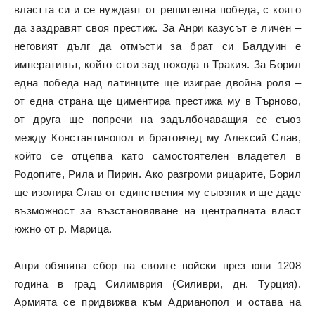
властта си и се нуждаят от решителна победа, с която
да заздравят своя престиж. За Анри казусът е личен –
неговият дълг да отмъсти за брат си Балдуин е
императивът, който стои зад похода в Тракия. За Борил
една победа над латинците ще изиграе двойна роля –
от една страна ще циментира престижа му в Търново,
от друга ще попречи на задълбочаващия се съюз
между Константинопол и братовчед му Алексий Слав,
който се отцепва като самостоятелен владетел в
Родопите, Рила и Пирин. Ако разгроми рицарите, Борил
ще изолира Слав от единствения му съюзник и ще даде
възможност за възстановяване на централната власт
южно от р. Марица.
Анри обявява сбор на своите войски през юни 1208
година в град Силимврия (Силиври, дн. Турция).
Армията се придвижва към Адрианопол и остава на