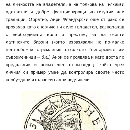
на личността на владетеля, а не толкова на някакви
адекватни и добре функциониращи институции или
традиции. Обратно, Анри Фландърски още от рано се
проявява като енергичен и силен владетел, разполагащ
с необходимата воля и престиж, за да озапти
латинските барони (които изразявали не по-малко
центробежни стремления отколкото българските им
съвременници – б.а.) Анри се проявява и като доста по
предпазлив и внимателен пълководец, който чрез
личния си пример умее да контролира своите често
необуздани и първосигнални подчинени.