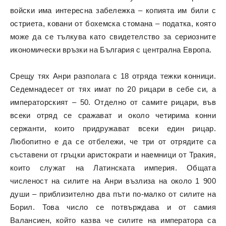
войски има интересна забележка – копията им били с
остриета, ковани от бохемска стомана – податка, която
може да се тълкува като свидетелство за сериозните
икономически връзки на България с централна Европа.
Срещу тях Анри разполага с 18 отряда тежки конници.
Седемнадесет от тях имат по 20 рицари в себе си, а
императорският – 50. Отделно от самите рицари, във
всеки отряд се сражават и около четирима конни
сержанти, които придружават всеки един рицар.
Любопитно е да се отбележи, че три от отрядите са
съставени от гръцки аристократи и наемници от Тракия,
които служат на Латинската империя. Общата
численост на силите на Анри възлиза на около 1 900
души – приблизително два пъти по-малко от силите на
Борил. Това число се потвърждава и от самия
Валансиен, който казва че силите на императора са