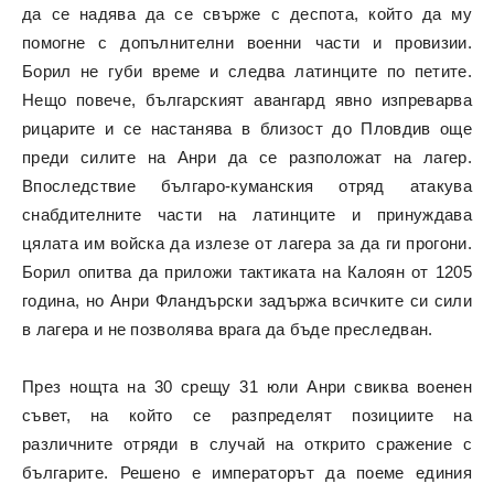
да се надява да се свърже с деспота, който да му
помогне с допълнителни военни части и провизии.
Борил не губи време и следва латинците по петите.
Нещо повече, българският авангард явно изпреварва
рицарите и се настанява в близост до Пловдив още
преди силите на Анри да се разположат на лагер.
Впоследствие българо-куманския отряд атакува
снабдителните части на латинците и принуждава
цялата им войска да излезе от лагера за да ги прогони.
Борил опитва да приложи тактиката на Калоян от 1205
година, но Анри Фландърски задържа всичките си сили
в лагера и не позволява врага да бъде преследван.
През нощта на 30 срещу 31 юли Анри свиква военен
съвет, на който се разпределят позициите на
различните отряди в случай на открито сражение с
българите. Решено е императорът да поеме единия