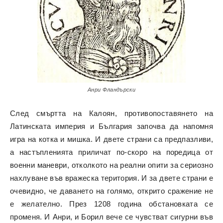
Анри Фландърски
След смъртта на Калоян, противопоставянето на
Латинската империя и България започва да напомня
игра на котка и мишка. И двете страни са предпазливи,
а настъпленията приличат по-скоро на поредица от
военни маневри, отколкото на реални опити за сериозно
нахлуване във вражеска територия. И за двете страни е
очевидно, че даването на голямо, открито сражение не
е желателно. През 1208 година обстановката се
променя. И Анри, и Борил вече се чувстват сигурни във