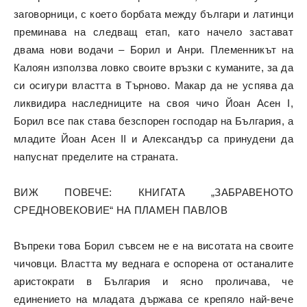
заговорници, с което борбата между българи и латинци
преминава на следващ етап, като начело застават
двама нови водачи – Борил и Анри. Племенникът на
Калоян използва ловко своите връзки с куманите, за да
си осигури властта в Търново. Макар да не успява да
ликвидира наследниците на своя чичо Йоан Асен I,
Борил все пак става безспорен господар на България, а
младите Йоан Асен II и Александър са принудени да
напуснат пределите на страната.
ВИЖ ПОВЕЧЕ: КНИГАТА „ЗАБРАВЕНОТО
СРЕДНОВЕКОВИЕ“ НА ПЛАМЕН ПАВЛОВ
Въпреки това Борил съвсем не е на висотата на своите
чичовци. Властта му веднага е оспорена от останалите
аристократи в България и ясно проличава, че
единението на младата държава се крепяло най-вече