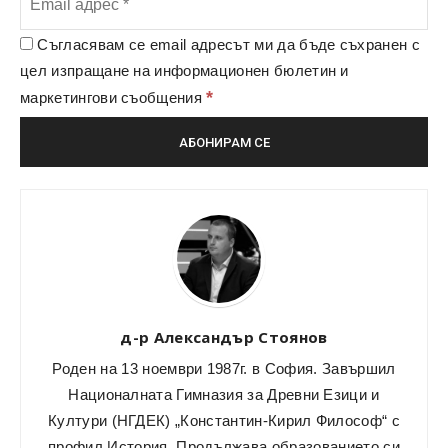
Съгласявам се email адресът ми да бъде съхранен с
цел изпращане на информационен бюлетин и
*
маркетингови съобщения
д-р Александър Стоянов
Роден на 13 ноември 1987г. в София. Завършил
Националната Гимназия за Древни Езици и
Култури (НГДЕК) „Константин-Кирил Философ“ с
профил История. Продължава образованието си