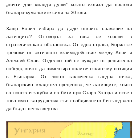
„почти две хиляди души“ когато излиза да прогони
българо-куманските сили на 30 юли.
Защо Борил избира да даде открито сражение на
латинците? Отговорът за това се корени в
стратегическата обстановка. От една страна, Борил се
тревожи от активното взаимодействие между Анри и
Алексий Слав. Отделно той се нуждае от решителна
победа, която да циментира политическите му позиции
в България. От чисто тактическа гледна точка,
българският владетел преценява, че латинците, които
са понесли загуби и са бити при Стара Загора и освен
това имат затруднения със снабдяването би следвало
да бъдат лесна жертва.