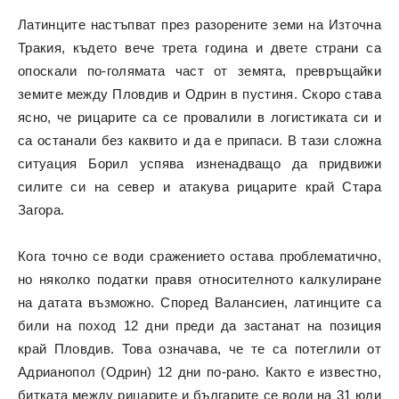
Латинците настъпват през разорените земи на Източна
Тракия, където вече трета година и двете страни са
опоскали по-голямата част от земята, превръщайки
земите между Пловдив и Одрин в пустиня. Скоро става
ясно, че рицарите са се провалили в логистиката си и
са останали без каквито и да е припаси. В тази сложна
ситуация Борил успява изненадващо да придвижи
силите си на север и атакува рицарите край Стара
Загора.
Кога точно се води сражението остава проблематично,
но няколко податки правя относителното калкулиране
на датата възможно. Според Валансиен, латинците са
били на поход 12 дни преди да застанат на позиция
край Пловдив. Това означава, че те са потеглили от
Адрианопол (Одрин) 12 дни по-рано. Както е известно,
битката между рицарите и българите се води на 31 юли