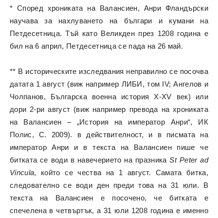
* Според хрониката на Валансиен, Анри Фландърски
научава за нахлуването на българи и кумани на
Петдесетница. Тъй като Великден през 1208 година е
бил на 6 април, Петдесетница се пада на 26 май.
** В историческите изследвания неправилно се посочва
датата 1 август (виж например ЛИБИ, том IV; Ангелов и
Чолпанов, Българска военна история X-XV век) или
дори 2-ри август (виж например превода на хрониката
на Валансиен – „История на император Анри“, ИК
Полис, С. 2009). в действителност, и в писмата на
император Анри и в текста на Валансиен пише че
битката се води в навечерието на празника
St Peter ad
Vincula
, който се чества на 1 август. Самата битка,
следователно се води ден преди това на 31 юли. В
текста на Валансиен е посочено, че битката е
спечелена в четвъртък, а 31 юли 1208 година е именно