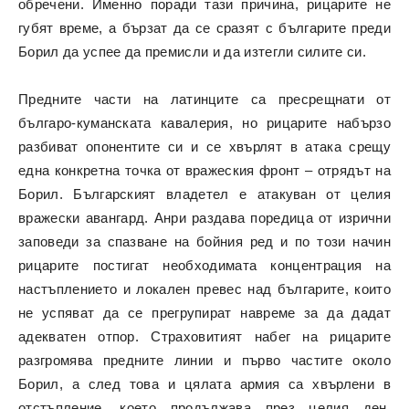
обречени. Именно поради тази причина, рицарите не
губят време, а бързат да се сразят с българите преди
Борил да успее да премисли и да изтегли силите си.
Предните части на латинците са пресрещнати от
българо-куманската кавалерия, но рицарите набързо
разбиват опонентите си и се хвърлят в атака срещу
една конкретна точка от вражеския фронт – отрядът на
Борил. Българският владетел е атакуван от целия
вражески авангард. Анри раздава поредица от изрични
заповеди за спазване на бойния ред и по този начин
рицарите постигат необходимата концентрация на
настъплението и локален превес над българите, които
не успяват да се прегрупират навреме за да дадат
адекватен отпор. Страховитият набег на рицарите
разгромява предните линии и първо частите около
Борил, а след това и цялата армия са хвърлени в
отстъпление, което продължава през целия ден.