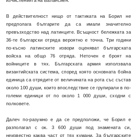
изчисленията на Валансиен.
В действителност нищо от тактиката на Борил не
предполага българите да са имали значително
превъзходство над латинците. Всъщност бележката за
36-те български отряда вероятно е точна. Три години
по-късно латинските извори оценяват българската
войска на общо 76 отряда. Неточен е броят на
войниците в тях. Българската армия използвала
византийската система, според която основната бойна
единица са отрядите от величината на рота със състав
около 100 души, които впоследствие се групирали в по-
големи единици от по около 1 000 души, сходни с
полковете.
Далеч по-разумно е да се предположи, че Борил е
разполагал с ок. 3 600 души под знамената си,
неизвестно каква част от тях кумани. За българските