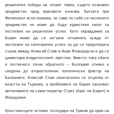
решителна победа на открит терен, където всякакво
предимство пред враговете изчезва. Битката при
Филипопол ясно показва, че само по себе си численото
предимство не може да бъде единствен залог за
постигане на решителен успех. Като оправдание за
Борил може да се изтъкне отчаяната нужда от
постигане на категоричен успех за да се предотврати
съюза между Алексий Слав и Анри Фландърски и да се
циментира владетелският престиж. Вместо това обаче
е постигнато точно обратното – България отново е
сведена до второстепенен политически фактор на
Балканите. Алексий Слав окончателно се отцепва от
властта на Търново, а проблемите на Борил засилват
автономията на севастократор Стрез (брат на Борил) в
Македония.
Кръстоносците остават господари на Тракия до края на