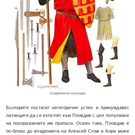
Снаряжение на рицар
Българите постигат категоричен успех и принуждават
латинците да се изтеглят към Пловдив с цел попълване
на поопразнените им припаси. Освен това, Пловдив е
по-близо до владенията на Алексий Слав и Анри може