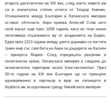
второто десетилетие на XIII век, след което земите им
са в значителна степен отнети от Теодор Комнин.
Отношенията между България и Латинската империя
остават обтегнати. Анри приема Алексий Слав като
свой васал още през 1208 година, като по този начин
легитимира отцепването му от владенията на Борил.
Едва през 1213 година между двете държави се постига
траен мир със сватбата на Анри за дъщерята на Калоян
– принцеса Мария. След поредицата разгроми и
политически кризи, Латинската империя е сведена до
незначителни територии около Константинопол. През
30-те години на XIII век България ще се превърне
едновременно в партньор и враг на латинците в
борбата им за оцеляване срещу Никейската империя.