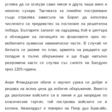
успява да си осигури само някоя и друга чаша вино и
няколко сухара. Тактиката за линейно построяване
също отразява замисъла на Борил да използва
численото си предимство за постигане на решителна
победа. Българите залагат на задържащ бой в центъра
и обхождане на латинците по фланговете чрез по-
мобилните кумански наемнически части. В случай че
битката се развие по план, армията на рицарите ще
попадне в пълно обкръжение и ще бъде напълно
разгромена както се случва със силите на Балдуин
през 1205 година.
Анри Фландърски обаче е научил урока си добре и
решава на всяка цена да избегне обкръжение. Вместо
да разположи войските си в линия и да напредне по
класическия тертип, той построява войските си в
колона. Авангардът е поверен на Пиер дьо Брасийо,