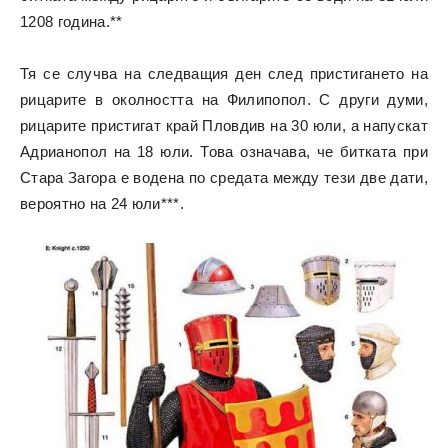
1208 година.**
Тя се случва на следващия ден след пристигането на
рицарите в околността на Филипопол. С други думи,
рицарите пристигат край Пловдив на 30 юли, а напускат
Адрианопол на 18 юли. Това означава, че битката при
Стара Загора е водена по средата между тези две дати,
вероятно на 24 юли***.