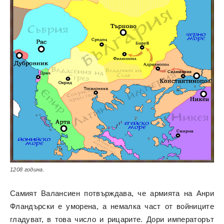
1208 година.
Самият Валансиен потвърждава, че армията на Анри
Фландърски е уморена, а немалка част от войниците
гладуват, в това число и рицарите. Дори императорът