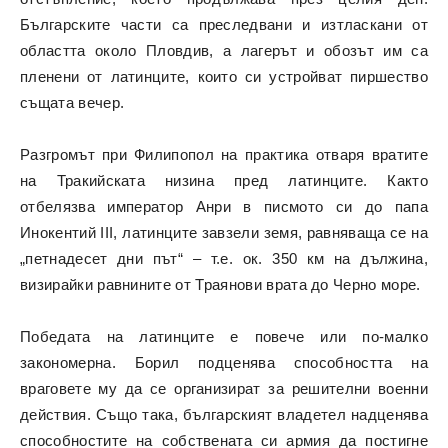
Българските части са преследвани и изтласкани от
областта около Пловдив, а лагерът и обозът им са
пленени от латинците, които си устройват пиршество
същата вечер.
Разгромът при Филипопол на практика отваря вратите
на Тракийската низина пред латинците. Както
отбелязва император Анри в писмото си до папа
Инокентий III, латинците завзели земя, равняваща се на
„петнадесет дни път“ – т.е. ок. 350 км на дължина,
визирайки равнините от Траянови врата до Черно море.
Победата на латинците е повече или по-малко
закономерна. Борил подценява способността на
враговете му да се организират за решителни военни
действия. Също така, българският владетел надценява
способностите на собствената си армия да постигне