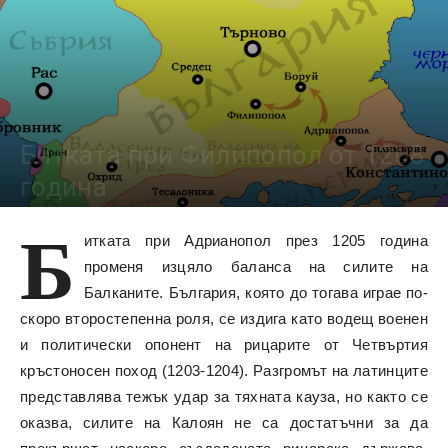
Битката при Филипопол от 1208
година
Б
9832
итката при Адрианопол през 1205 година
променя изцяло баланса на силите на
Балканите. България, която до тогава играе по-
скоро второстепенна роля, се издига като водещ военен
и политически опонент на рицарите от Четвъртия
кръстоносен поход (1203-1204). Разгромът на латинците
представлява тежък удар за тяхната кауза, но както се
оказва, силите на Калоян не са достатъчни за да