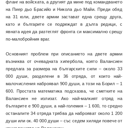
фланг на войската, а другият да мине под командването
на Пиер дьо Брасийо и Никола дьо Майи. Преди обяд
на 31 юли, двете армии застават една срещу друга,
като и българите се подреждат в дълга редици, с
явната идея да разтеглят фронта си максимално срещу
по-малобройния враг.
Основният проблем при описанието на двете армии
възниква от очевадната хипербола, която Валансиен
предлага за размера на българските сили – около 33
000 души, разделени в 36 отряда, от които най-
малочисления наброявал 900 души, а този на Борил – 1
600. Простата математика подсказва, че сметките на
Валансиен не излизат. Ако най-малкият отряд на
българите е 900 души, а най-големия – 1 600, то средно
останалите 34 отряда трябва да наброяват около 1 200
души или ок. 40 000 души – със седем хиляди повече от