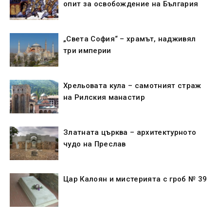
опит за освобождение на България
„Света София“ – храмът, надживял
три империи
Хрельовата кула – самотният страж
на Рилския манастир
Златната църква – архитектурното
чудо на Преслав
Цар Калоян и мистерията с гроб № 39