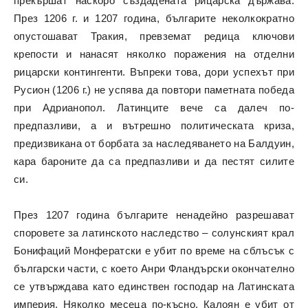
прекършат наскоро създадената рицарска държава.
През 1206 г. и 1207 година, българите неколкократно
опустошават Тракия, превземат редица ключови
крепости и нанасят няколко поражения на отделни
рицарски контингенти. Въпреки това, дори успехът при
Русион (1206 г.) не успява да повтори паметната победа
при Адрианопол. Латинците вече са далеч по-
предпазливи, а и вътрешно политическата криза,
предизвикана от борбата за наследяването на Балдуин,
кара бароните да са предпазливи и да пестят силите
си.
През 1207 година българите ненадейно разрешават
споровете за латинското наследство – солунският крал
Бонифаций Монфератски е убит по време на сблъсък с
български части, с което Анри Фландърски окончателно
се утвърждава като единствен господар на Латинската
империя. Няколко месеца по-късно, Калоян е убит от