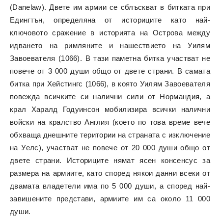
(Danelaw). Двете им армии се сблъскват в битката при
Едингтън, определяна от историците като най-
ключовото сражение в историята на Острова между
идването на римляните и нашествието на Уилям
Завоевателя (1066). В тази паметна битка участват не
повече от 3 000 души общо от двете страни. В самата
битка при Хейстингс (1066), в която Уилям Завоевателя
повежда всичките си налични сили от Нормандия, а
крал Харалд Годуинсон мобилизира всички налични
войски на кралство Англия (което по това време вече
обхваща днешните територии на страната с изключение
на Уелс), участват не повече от 20 000 души общо от
двете страни. Историците нямат ясен консенсус за
размера на армиите, като според някои данни всеки от
двамата владетели има по 5 000 души, а според най-
завишените представи, армиите им са около 11 000
души.