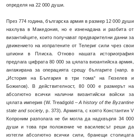
определя на 22 000 души.
През 774 година, българска армия в размер 12 000 души
нахлува в Македония, но е изненадана и разбита от
византийците, които получават предварителни данни за
движението на изпратените от Телериг сили чрез свои
шпиони в Плиска. Отново нашата историография
предлага цифрата 80 000 за цялата византийска армия,
ангажирана за операцията срещу българите (напр. в
„История на България в три тома“ на Гюзелев и
Божилов). В действителност, 80 000 е размерът на
абсолютно всички налични византийски войски за
цялата империя (W. Treadgold –
A history of the Byzantine
state and society
, p. 373). Армията, с която Константин V
Копроним разполага не би могла да надхвърля 34 000
души и това при положение че василевсът реши да
изтегли абсолютно всички сили, бранещи столицата