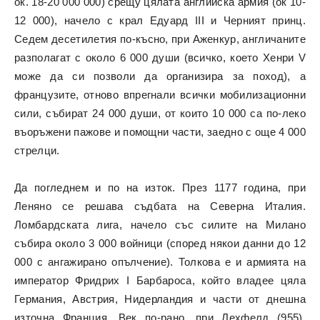
ок. 18-20 000 000) срещу цялата английска армия (ок 10-
12 000), начело с крал Едуард III и Черният принц.
Седем десетилетия по-късно, при Аженкур, англичаните
разполагат с около 6 000 души (всичко, което Хенри V
може да си позволи да организира за поход), а
французите, отново впрегнали всички мобилизационни
сили, събират 24 000 души, от които 10 000 са по-леко
въоръжени пажове и помощни части, заедно с още 4 000
стрелци.
Да погледнем и по на изток. През 1177 година, при
Леняно се решава съдбата на Северна Италия.
Ломбардската лига, начело със силите на Милано
събира около 3 000 войници (според някои данни до 12
000 с ангажирано опълчение). Толкова е и армията на
император Фридрих I Барбароса, който владее цяла
Германия, Австрия, Нидерландия и части от днешна
източна Франция. Век по-рано, при Лехфелд (955),