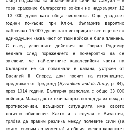
също подсказва за ограничените сили на Самуил – в
това сражение българските войски не надхвърлят 12
-13 000 души като обща численост. Още двадесет
години по-късно при Ключ, българите вероятно
наброяват 15 000 души, като историците все още не са
единодушни каква част от тази войска е била пленена.
С оглед успешните действия на Гаврил Радомир
веднага след поражението е по-вероятно да се
заключи, че най-елитните кавалерийски части на
българите не са попаднали в капана, устроен от
Василий II. Според друг прочит на източниците,
предложен от Тредголд (
Byzantium and its Army
, p. 84),
през 1014 година, България разполага с общо 33 000
войници. Макар двете тези на пръв поглед да изглеждат
противоречиви, всъщност ситуацията има своето
логично обяснение. Както и в случая с Византия,
трябва да правим разлика между полевите сили (за
които говорим до момента) и общия военен капацитет