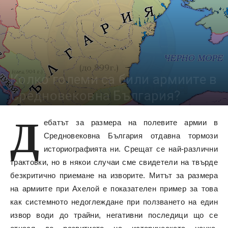
Колко големи са били армиите в
Средновековна България?
Д
44684
ебатът за размера на полевите армии в
Средновековна България отдавна тормози
историографията ни. Срещат се най-различни
трактовки, но в някои случаи сме свидетели на твърде
безкритично приемане на изворите. Митът за размера
на армиите при Ахелой е показателен пример за това
как системното недоглеждане при ползването на един
извор води до трайни, негативни последици що се