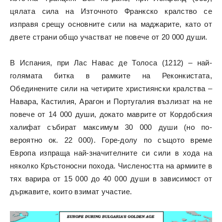
цялата сила на Източното Франкско кралство се
изправя срещу основните сили на маджарите, като от
двете страни общо участват не повече от 20 000 души.
В Испания, при Лас Навас де Толоса (1212) – най-
голямата битка в рамките на Реконкистата,
Обединените сили на четирите християнски кралства –
Навара, Кастилия, Арагон и Португалия възлизат на не
повече от 14 000 души, докато маврите от Кордобския
халифат събират максимум 30 000 души (но по-
вероятно ок. 22 000). Горе-долу по същото време
Европа изпраща най-значителните си сили в хода на
няколко Кръстоносни похода. Числеността на армиите в
тях варира от 15 000 до 40 000 души в зависимост от
държавите, които взимат участие.