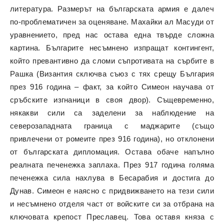
литература. Размерът на българската армия е далеч
по-проблематичен за оценяване. Махайки ал Масуди от
уравнението, пред нас остава една твърде сложна
картина. Българите несъмнено изпращат контингент,
който превантивно да сломи съпротивата на сърбите в
Рашка (Византия сключва съюз с тях срещу България
през 916 година – факт, за който Симеон научава от
сръбските изгнаници в своя двор). Същевременно,
някакви сили са заделени за наблюдение на
северозападната граница с маджарите (също
привлечени от ромеите през 916 година), но отклонени
от българската дипломация. Остава обаче напълно
реалната печенежка заплаха. През 917 година голяма
печенежка сила нахлува в Бесарабия и достига до
Дунав. Симеон е наясно с придвижването на тези сили
и несъмнено отделя част от войските си за отбрана на
ключовата крепост Преславец. Това оставя княза с