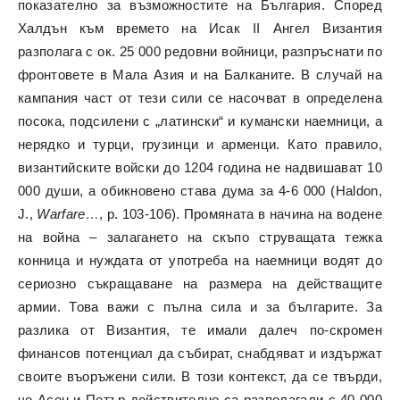
показателно за възможностите на България. Според
Халдън към времето на Исак II Ангел Византия
разполага с ок. 25 000 редовни войници, разпръснати по
фронтовете в Мала Азия и на Балканите. В случай на
кампания част от тези сили се насочват в определена
посока, подсилени с „латински“ и кумански наемници, а
нерядко и турци, грузинци и арменци. Като правило,
византийските войски до 1204 година не надвишават 10
000 души, а обикновено става дума за 4-6 000 (Haldon,
J.,
Warfare…
, p. 103-106). Промяната в начина на водене
на война – залагането на скъпо струващата тежка
конница и нуждата от употреба на наемници водят до
сериозно съкращаване на размера на действащите
армии. Това важи с пълна сила и за българите. За
разлика от Византия, те имали далеч по-скромен
финансов потенциал да събират, снабдяват и издържат
своите въоръжени сили. В този контекст, да се твърди,
че Асен и Петър действително са разполагали с 40 000