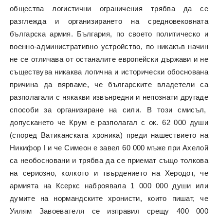
общества логистични ограничения трябва да се
разглежда и организирането на средновековната
българска армия. България, по своето политическо и
военно-административно устройство, по никакъв начин
не се отличава от останалите европейски държави и не
съществува никаква логична и исторически обоснована
причина да вярваме, че българските владетели са
разполагали с някакви извънредни и непознати другаде
способи за организиране на сили. В този смисъл,
допускането че Крум е разполагал с ок. 62 000 души
(според Ватиканската хроника) преди нашествието на
Никифор I и че Симеон е завел 60 000 мъже при Ахелой
са необосновани и трябва да се приемат също толкова
на сериозно, колкото и твърдението на Херодот, че
армията на Ксеркс наброявала 1 000 000 души или
думите на нормандските хронисти, които пишат, че
Уилям Завоевателя се изправил срещу 400 000