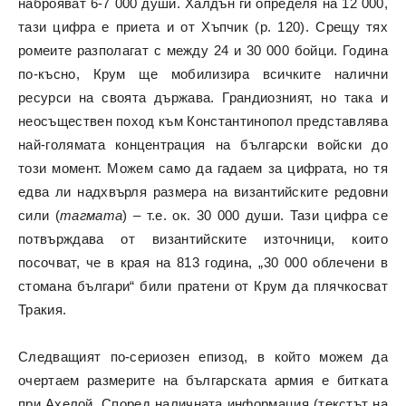
наброяват 6-7 000 души. Халдън ги определя на 12 000,
тази цифра е приета и от Хъпчик (p. 120). Срещу тях
ромеите разполагат с между 24 и 30 000 бойци. Година
по-късно, Крум ще мобилизира всичките налични
ресурси на своята държава. Грандиозният, но така и
неосъществен поход към Константинопол представлява
най-голямата концентрация на български войски до
този момент. Можем само да гадаем за цифрата, но тя
едва ли надхвърля размера на византийските редовни
сили (
тагмата
) – т.е. ок. 30 000 души. Тази цифра се
потвърждава от византийските източници, които
посочват, че в края на 813 година, „30 000 облечени в
стомана българи“ били пратени от Крум да плячкосват
Тракия.
Следващият по-сериозен епизод, в който можем да
очертаем размерите на българската армия е битката
при Ахелой. Според наличната информация (текстът на