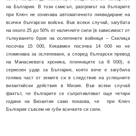
на България. В този смисъл, разгромът на българите
при Ключ не означава автоматичното ликвидиране на
всички български войски. Във всеки случай, загубата
на около 25 до 50% от наличните сили (в зависимост от
тълкуването броя на ослепените войници – Скилица
посочва 15 000, Кекавмен посочва 14 000 но не
споменава за ослепяване, а според български превод
на Манасиевата хроника, пленниците са 8 000), е
сериозен удар за България, която вече е загубила
голяма част от земите си в следствие на успешните
византийски действия в Мизия. Във всеки случай
фактът, че българите се съпротивляват още четири
години на Византия само показва, че при Ключ
България съвсем не губи всичките си сили.