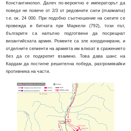
Константинопол. Далеч по-вероятно е императорът да
поведе не повече от 2/3 от редовните сили (
тагмата
)
т.е. ок. 24 000. При подобно съотношение на силите се
провежда и битката при Маркели (792), този път,
българите са напълно подготвени да посрещнат
византийската армия. Ромеите са зле координирани, и
отделните сегменти на армията им влизат в сражението
без да се подкрепят взаимно. Това дава шанс на
Кардам да постигне решителна победа, разгромявайки
противника на части.