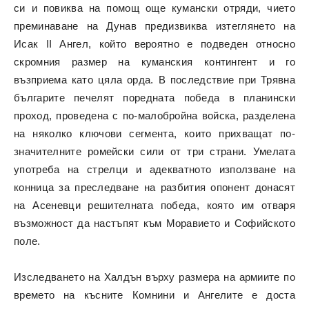
си и повиква на помощ още кумански отряди, чието
преминаване на Дунав предизвиква изтеглянето на
Исак II Ангел, който вероятно е подведен относно
скромния размер на куманския контингент и го
възприема като цяла орда. В последствие при Трявна
българите печелят поредната победа в планински
проход, проведена с по-малобройна войска, разделена
на няколко ключови сегмента, които прихващат по-
значителните ромейски сили от три страни. Умелата
употреба на стрелци и адекватното използване на
конница за преследване на разбития опонент донасят
на Асеневци решителната победа, която им отваря
възможност да настъпят към Моравието и Софийското
поле.
Изследването на Халдън върху размера на армиите по
времето на късните Комнини и Ангелите е доста