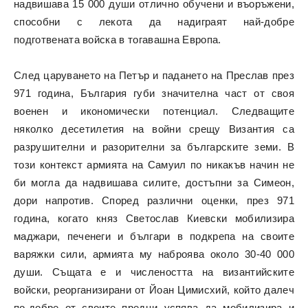
надвишава 15 000 души отлично обучени и въоръжени,
способни с лекота да надиграят най-добре
подготвената войска в тогавашна Европа.
След царуването на Петър и падането на Преслав през
971 година, България губи значителна част от своя
военен и икономически потенциал. Следващите
няколко десетилетия на войни срещу Византия са
разрушителни и разорителни за българските земи. В
този контекст армията на Самуил по никакъв начин не
би могла да надвишава силите, достъпни за Симеон,
дори напротив. Според различни оценки, през 971
година, когато княз Светослав Киевски мобилизира
маджари, печенеги и българи в подкрепа на своите
варяжки сили, армията му наброява около 30-40 000
души. Същата е и числеността на византийските
войски, реорганизирани от Йоан Цимисхий, който далеч
по-добре от своите предци успява да мобилизира и