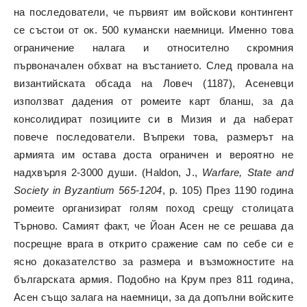
на последователи, че първият им войскови контингент
се състои от ок. 500 кумански наемници. Именно това
ограничение налага и относително скромния
първоначален обхват на въстанието. След провала на
византийската обсада на Ловеч (1187), Асеневци
използват дадения от ромеите карт бланш, за да
консолидират позициите си в Мизия и да наберат
повече последователи. Въпреки това, размерът на
армията им остава доста ограничен и вероятно не
надхвърля 2-3000 души. (Haldon, J.,
Warfare, State and
Society in Byzantium 565-1204
, p. 105) През 1190 година
ромеите организират голям поход срещу столицата
Търново. Самият факт, че Йоан Асен не се решава да
посрещне врага в открито сражение сам по себе си е
ясно доказателство за размера и възможностите на
българската армия. Подобно на Крум през 811 година,
Асен също залага на наемници, за да допълни войските