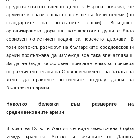
средновековното военно дело в Европа показва, че
армиите в онази епоха съвсем не са били големи (по
стандартите на по-късните епохи). Всъщност,
организирането дори на няколкостотин души е било
сериозен логистичен подвиг за повечето държави. В
този контекст, размерът на българските средновековни
армии продължава да изглежда все така впечатляващ.
За да не бъда голословен, прилагам няколко примера
от различните етапи на Средновековието, на базата на
които да сравните посочените по-долу данни за
българската армия.
Няколко бележки към размерите на
средновековните армии
В края на IX в., в Англия се води ожесточена борба
между кралство Уесекс и викингите от Данлоу