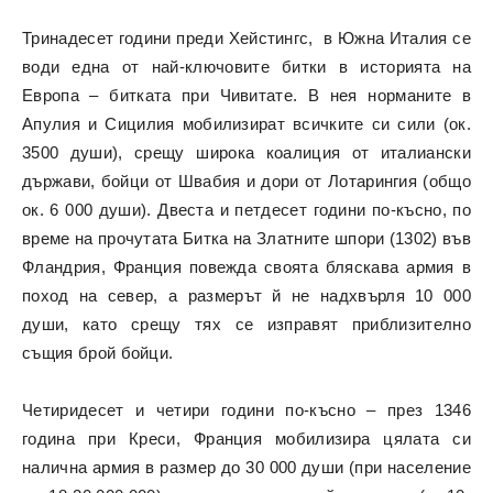
Тринадесет години преди Хейстингс, в Южна Италия се
води една от най-ключовите битки в историята на
Европа – битката при Чивитате. В нея норманите в
Апулия и Сицилия мобилизират всичките си сили (ок.
3500 души), срещу широка коалиция от италиански
държави, бойци от Швабия и дори от Лотарингия (общо
ок. 6 000 души). Двеста и петдесет години по-късно, по
време на прочутата Битка на Златните шпори (1302) във
Фландрия, Франция повежда своята бляскава армия в
поход на север, а размерът й не надхвърля 10 000
души, като срещу тях се изправят приблизително
същия брой бойци.
Четиридесет и четири години по-късно – през 1346
година при Креси, Франция мобилизира цялата си
налична армия в размер до 30 000 души (при население