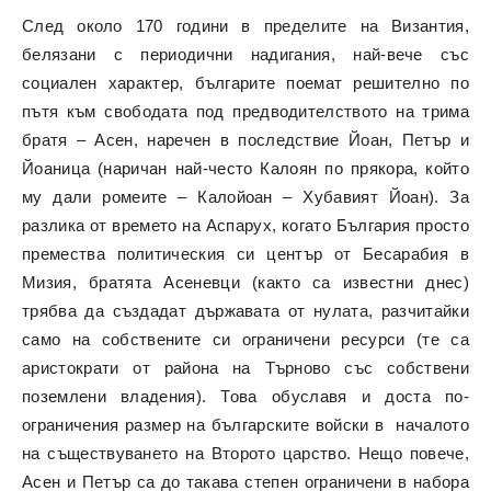
След около 170 години в пределите на Византия,
белязани с периодични надигания, най-вече със
социален характер, българите поемат решително по
пътя към свободата под предводителството на трима
братя – Асен, наречен в последствие Йоан, Петър и
Йоаница (наричан най-често Калоян по прякора, който
му дали ромеите – Калойоан – Хубавият Йоан). За
разлика от времето на Аспарух, когато България просто
премества политическия си център от Бесарабия в
Мизия, братята Асеневци (както са известни днес)
трябва да създадат държавата от нулата, разчитайки
само на собствените си ограничени ресурси (те са
аристократи от района на Търново със собствени
поземлени владения). Това обуславя и доста по-
ограничения размер на българските войски в началото
на съществуването на Второто царство. Нещо повече,
Асен и Петър са до такава степен ограничени в набора