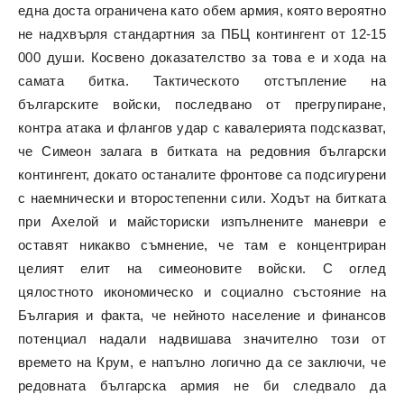
една доста ограничена като обем армия, която вероятно
не надхвърля стандартния за ПБЦ контингент от 12-15
000 души. Косвено доказателство за това е и хода на
самата битка. Тактическото отстъпление на
българските войски, последвано от прегрупиране,
контра атака и флангов удар с кавалерията подсказват,
че Симеон залага в битката на редовния български
контингент, докато останалите фронтове са подсигурени
с наемнически и второстепенни сили. Ходът на битката
при Ахелой и майсториски изпълнените маневри е
оставят никакво съмнение, че там е концентриран
целият елит на симеоновите войски. С оглед
цялостното икономическо и социално състояние на
България и факта, че нейното население и финансов
потенциал надали надвишава значително този от
времето на Крум, е напълно логично да се заключи, че
редовната българска армия не би следвало да