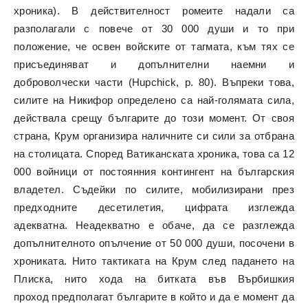
хроника). В действителност ромеите надали са
разполагали с повече от 30 000 души и то при
положение, че освен войските от тагмата, към тях се
присъединяват и допълнителни наемни и
доброволчески части (Hupchick, p. 80). Въпреки това,
силите на Никифор определено са най-голямата сила,
действала срещу българите до този момент. От своя
страна, Крум организира наличните си сили за отбрана
на столицата. Според Ватиканската хроника, това са 12
000 войници от постоянния контингент на българския
владетел. Съдейки по силите, мобилизирани през
предходните десетилетия, цифрата изглежда
адекватна. Неадекватно е обаче, да се разглежда
допълнителното опълчение от 50 000 души, посочени в
хрониката. Нито тактиката на Крум след падането на
Плиска, нито хода на битката във Върбишкия
проход предполагат българите в който и да е момент да