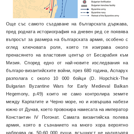
Още със самото създаване на българската държава,
пред родната историография на дневен ред се появява
въпросът за размера на българската армия, особено с
оглед ключовата роля, която тя изиграва около
пренасянето на властовия център от Бесарабия към
Мизия. Според едно от най-новите изследвания на
българо-византийските войни, през 680 година, Аспарух
разполага с около 10 000 бойци (D. Hopchick-The
Bulgarian Byzantine Wars for Early Medieval Balkan
Hegemony, p.49) които не само контролира земите
между Карпатите и Черно море, но и извършва набези
южно от Дунав, което провокира намесата на император
Константин IV Погонат. Самата византийска полева
армия, която в съзнанието на много хора вероятно
наброява ок. 50-60 000 души, всъщност не надхвърля