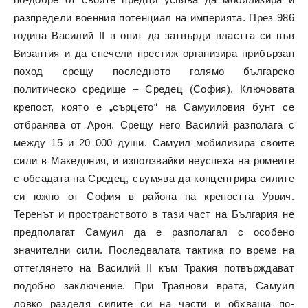
разпредели военния потенциал на империята. През 986
година Василий II в опит да затвърди властта си във
Византия и да спечели престиж организира прибързан
поход срещу последното голямо българско
политическо средище – Средец (София). Ключовата
крепост, която е „сърцето“ на Самуиловия бунт се
отбранява от Арон. Срещу него Василий разполага с
между 15 и 20 000 души. Самуил мобилизира своите
сили в Македония, и използвайки неуспеха на ромеите
с обсадата на Средец, съумява да концентрира силите
си южно от София в района на крепостта Урвич.
Теренът и пространството в тази част на България не
предполагат Самуил да е разполагал с особено
значителни сили. Последвалата тактика по време на
оттеглянето на Василий II към Тракия потвърждават
подобно заключение. При Траянови врата, Самуил
ловко разделя силите си на части и обхваща по-