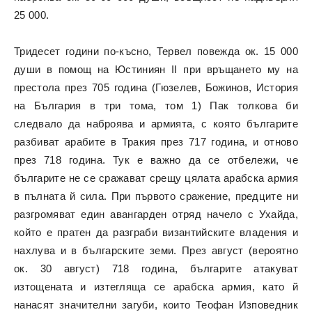
25 000.
Тридесет години по-късно, Тервел повежда ок. 15 000
души в помощ на Юстиниян II при връщането му на
престола през 705 година (Гюзелев, Божинов, История
на България в три тома, том 1) Пак толкова би
следвало да наброява и армията, с която българите
разбиват арабите в Тракия през 717 година, и отново
през 718 година. Тук е важно да се отбележи, че
българите не се сражават срещу цялата арабска армия
в пълната й сила. При първото сражение, предците ни
разгромяват един авангарден отряд начело с Ухайда,
който е пратен да разграби византийските владения и
нахлува и в българските земи. През август (вероятно
ок. 30 август) 718 година, българите атакуват
изтощената и изтегляща се арабска армия, като й
нанасят значителни загуби, които Теофан Изповедник