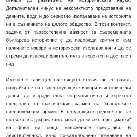
отнася до развитието на историческата наука.
Допълнителен минус на некоректното представяне на
данните, води и до сериозно изопачаване на историята
ни в съзнанието на цялото общество. В този контекст,
задача от първостепенна важност за съвременната
българска историопис е да подхожда критично към
наличните извори и исторически изследвания и да се
стреми да извежда фактологията в коректен и достъпен
вид.
Именно с тази цел настоящата статия ще се опита,
опирайки се на съществуващите извори и исторически
данни, да изгради една по-реалистична и коректна
представа за фактическия размер на българските
средновековни армии. В следващите редове ще се
сблъскате с цифри, които могат да ви се сторят „малки“
на фона на общо наложените представи. В
действителност, едно по-задълбочено познаване на