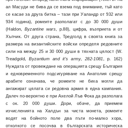
ал Масуди не бива да се взема под внимание, тъй като
се касае за друга битка – тази при Уаландр от 932 или
934 година), ромеите разполагат с до 30 000 души
(Haldon,
Byzantine wars
, p.88), цифра, възприета и от
Хъпчик. От друга страна, Тредголд в своята книга за
размера на византийските войски определя редовните
сили на между 25 и 30 000 души в тяхната цялост (W.
Treadgold,
Byzantium and it’s army, 282-1081
, p. 162)
Нуждата от провеждане на операцията срещу България
и едновременното подсигуряване на Анатолия срещу
арабите означава, че ромеите не биха могли да
ангажират цялата си редовна армия в една кампания.
Далеч по-вероятно е при Ахелой Лъв Фока да разполага
с ок. 20 000 души. Дори, обаче, да приемем
изчисленията на Халдън за чиста монета, ромеите
водят на бойното поле два пъти по-малко хора,
отколкото се посочва в българската историческа