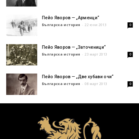
Пейо Яворов — „Арменци“
Българска история
-
22 юни 2013
0
Пейо Яворов — „Заточеници“
Българска история
-
23 март 2013
0
Пейо Яворов — „Две хубави очи“
Българска история
-
08 март 2013
0