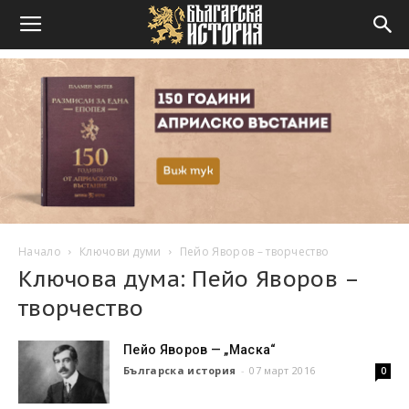
Начало
Ключови думи
Пейо Яворов – творчество
Ключова дума: Пейо Яворов –
творчество
Пейо Яворов — „Маска“
Българска история
-
07 март 2016
0