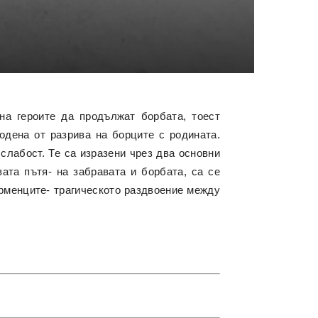
на героите да продължат борбата, тоест
одена от разрива на борците с родината.
слабост. Те са изразени чрез два основни
вата пътя- на забравата и борбата, са се
рменците- трагическото раздвоение между