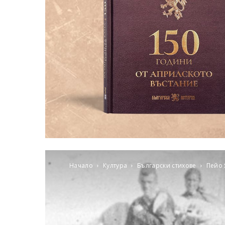
Начало
Култура
Български стихове
Пейо 