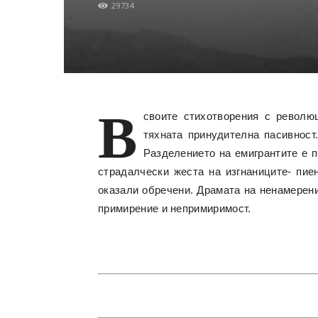
29734
В
своите стихотворения с револю
тяхната принудителна пасивност
Разделението на емигрантите е п
страдалчески жеста на изгнаниците- пиен
оказали обречени. Драмата на ненамерен
примирение и непримиримост.