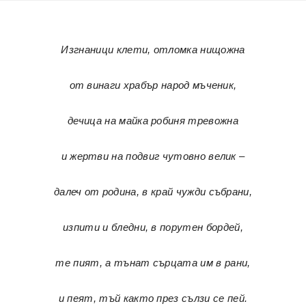
Изгнаници клети, отломка нищожна
от винаги храбър народ мъченик,
дечица на майка робиня тревожна
и жертви на подвиг чутовно велик –
далеч от родина, в край чужди събрани,
изпити и бледни, в порутен бордей,
те пият, а тънат сърцата им в рани,
и пеят, тъй както през сълзи се пей.