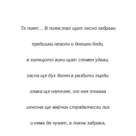
Те пият… В пиянство щат лесно забрави
предишни неволи и днешни беди,
в кипящото вино щат спомен удави,
заспа ще дух болен в разбити гърди;
глава ще натегне, от нея тогава
изчезна ще майчин страдалчески лик
и няма да чуват, в пияна забрава,