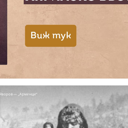
Яворов — „Арменци“