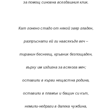
за помощ синовна всегдашния клик.
Кат гонено стадо от някой звяр гладен,
разпръснати ей ги навсякъде веч –
тиранин беснеещ, кръвник безпощаден,
върху им издигна за всякога меч;
оставили в кърви нещастна родина,
оставили в пламък и бащин си кът,
немили-недраги в далека чужбина,