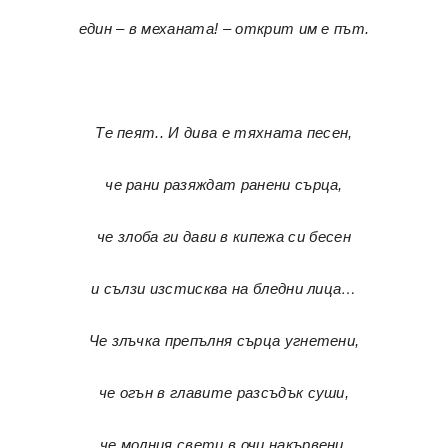
един – в механата! – открит им е път.
Те пеят.. И дива е тяхната песен,
че рани разяждат ранени сърца,
че злоба ги дави в кипежа си бесен
и сълзи изстисква на бледни лица…
Че злъчка препълня сърца угнетени,
че огън в главите разсъдък суши,
че молния свети в очи накървени,