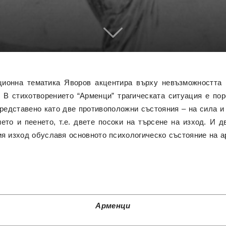
ционна тематика Яворов акцентира върху невъзможността 
. В стихотворението “Арменци” трагическата ситуация е пор
редставено като две противоположни състояния – на сила и 
ето и пеенето, т.е. двете посоки на търсене на изход. И д
ия изход обуславя основното психологическо състояние на а
Арменци