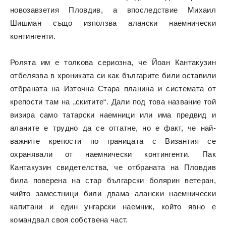
новозавзетия Пловдив, а впоследствие Михаил
Шишман също използва алански наемнически
контингенти.
Ролята им е толкова сериозна, че Йоан Кантакузин
отбелязва в хрониката си как българите били оставили
отбраната на Източна Стара планина и системата от
крепости там на „скитите“. Дали под това название той
визира само татарски наемници или има предвид и
аланите е трудно да се отгатне, но е факт, че най-
важните крепости по границата с Византия се
охранявали от наемнически контингенти. Пак
Кантакузин свидетелства, че отбраната на Пловдив
била поверена на стар български болярин ветеран,
чийто заместници били двама алански наемнически
капитани и един унгарски наемник, който явно е
командвал своя собствена част.