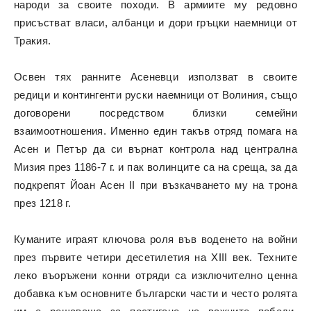
народи за своите походи. В армиите му редовно
присъстват власи, албанци и дори гръцки наемници от
Тракия.
Освен тях ранните Асеневци използват в своите
редици и контингенти руски наемници от Волиния, също
договорени посредством близки семейни
взаимоотношения. Именно един такъв отряд помага на
Асен и Петър да си върнат контрола над централна
Мизия през 1186-7 г. и пак волинците са на среща, за да
подкрепят Йоан Асен II при възкачването му на трона
през 1218 г.
Куманите играят ключова роля във воденето на войни
през първите четири десетилетия на XIII век. Техните
леко въоръжени конни отряди са изключително ценна
добавка към основните български части и често ролята