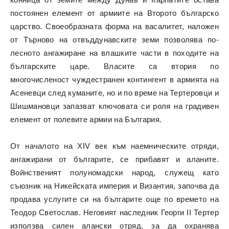
постоянен елемент от армиите на Второто българско
царство. Своеобразната форма на васалитет, наложен
от Търново на отвъддунавските земи позволява по-
лесното ангажиране на влашките части в походите на
българските царе. Власите са втория по
многочисленост чуждестранен контингент в армията на
Асеневци след куманите, но и по време на Тертеровци и
Шишмановци запазват ключовата си роля на градивен
елемент от полевите армии на България.
От началото на XIV век към наемническите отряди,
ангажирани от българите, се прибавят и аланите.
Войнственият полуномадски народ, служещ като
съюзник на Никейската империя и Византия, започва да
продава услугите си на българите още по времето на
Теодор Светослав. Неговият наследник Георги II Тертер
използва силен алански отряд, за да охранява