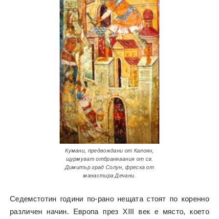
Кумани, предвождани от Калоян,
щурмуват отбранявания от св.
Димитър град Солун, фреска от
манастира Дечани.
Седемстотин години по-рано нещата стоят по коренно
различен начин. Европа през XIII век е място, което