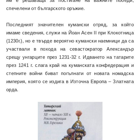
им е решаваща за постигане на важните победи,
спечелени от българското оръжие.
Последният значителен кумански отряд, за който
имаме сведения, служи на Йоан Асен II при Клокотница
(1230г.), но е твърде вероятно кумански наемници да са
участвали в похода на севастократор Александър
срещу унгарците през 1231-32 г. Идването на татарите
през 1241 г. слага край на куманската конфедерация и
степните войни биват погълнати от новата номадска
империя, която се издига в Източна Европа – Златната
орда.