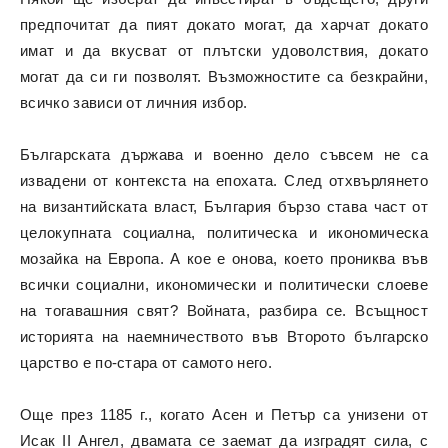
предпочитат да пият докато могат, да харчат докато
имат и да вкусват от плътски удоволствия, докато
могат да си ги позволят. Възможностите са безкрайни,
всичко зависи от личния избор.
Българската държава и военно дело съвсем не са
извадени от контекста на епохата. След отхвърлянето
на византийската власт, България бързо става част от
целокупната социална, политическа и икономическа
мозайка на Европа. А кое е онова, което прониква във
всички социални, икономически и политически слоеве
на тогавашния свят? Войната, разбира се. Всъщност
историята на наемничеството във Второто българско
царство е по-стара от самото него.
Още през 1185 г., когато Асен и Петър са унизени от
Исак II Ангел, двамата се заемат да изградят сила, с