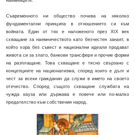
наемниците.
Съвременното ни общество почива на няколко
фундаментални принципа в отношението си към
войната. Един от тях е наложеното през XIX век
схващане за наемничеството като безчестен занаят, в
който хора без съвест и национални идеали продават
живота си за злато, банкови трансфери и прочие форми
на разплащане. Това схващане е тясно свързано с
концепциите на национализма, според които е дълг и
чест за всеки гражданин да служи в името на своето
отечество. Според същото схващане службата на
чужда кауза или държава е повече или по-малко
предателство към собствения народ.