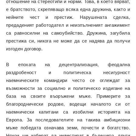
отношение на стереотипи и норми. Това, в което вярват,
е братството, скрепяващо всяка една дружина, както и
нейните чест и престиж. Нарушената сделка,
предаденият работодател и неизпълненият ангажимент
са равносилни на самоубийство. Дружина, загубила
престижа си, никога не може да се надява да получи
изгоден договор.
В епохата на децентрализация, феодална
раздробеност и политическа несигурност
наемническите командири често се оглеждат за
възможности за социално и политическо издигане на
база на своите въоръжени мъже. Примерите за
благороднически родове, водещи началото си от
наемнически капитани са изобилни историята на
Европа. За последователите на такива амбициозни
мъже победата означава земи, почести и богатство.
Някои ще изберат да инвестират в бъдещето, други