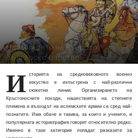
Наемниците на Второто
българско царство
И
18756
сторията на средновековното военно
изкуство е изпъстрена с най-различни
сюжетни линии. Организирането на
Кръстоносните походи, нашествията на степните
племена и възходът на ислямските армии са сред най-
познатите. Има обаче и такива, за които и учените, и
популярната историография говорят относително рядко.
Именно в тази категория попадат разказите за