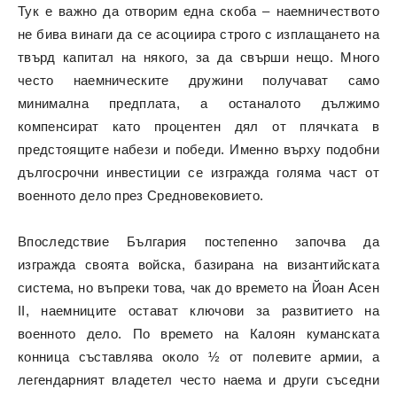
Тук е важно да отворим една скоба – наемничеството
не бива винаги да се асоциира строго с изплащането на
твърд капитал на някого, за да свърши нещо. Много
често наемническите дружини получават само
минимална предплата, а останалото дължимо
компенсират като процентен дял от плячката в
предстоящите набези и победи. Именно върху подобни
дългосрочни инвестиции се изгражда голяма част от
военното дело през Средновековието.
Впоследствие България постепенно започва да
изгражда своята войска, базирана на византийската
система, но въпреки това, чак до времето на Йоан Асен
II, наемниците остават ключови за развитието на
военното дело. По времето на Калоян куманската
конница съставлява около ½ от полевите армии, а
легендарният владетел често наема и други съседни