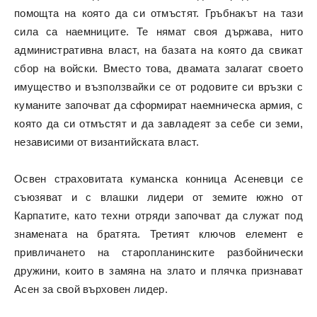
помощта на която да си отмъстят. Гръбнакът на тази
сила са наемниците. Те нямат своя държава, нито
административна власт, на базата на която да свикат
сбор на войски. Вместо това, двамата залагат своето
имущество и възползвайки се от родовите си връзки с
куманите започват да сформират наемническа армия, с
която да си отмъстят и да завладеят за себе си земи,
независими от византийската власт.
Освен страховитата куманска конница Асеневци се
съюзяват и с влашки лидери от земите южно от
Карпатите, като техни отряди започват да служат под
знамената на братята. Третият ключов елемент е
привличането на старопланинските разбойнически
дружини, които в замяна на злато и плячка признават
Асен за свой върховен лидер.