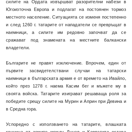
силите на Ордата извършват разорителни набези в
Югоизточна Европа и подлагат на постоянен тормоз
местното население. Ситуацията се изменя постепенно
и след 1260 г. татарите от нападатели се превръщат в
наемници, а силите им редовно започват да се
сражават под знамената на местните балкански
владетели.
Българите не правят изключение. Впрочем, един от
първите засвидетелствани случаи на татарски
наемници в българската армия е от времето на Ивайло,
който през 1278 г. наема Касим бег и мъжете му в
своята войска. Татарите изиграват решаваща роля за
победите срещу силите на Мурин и Априн при Девина и
в Средна гора.
Успоредно с използването на татарите, влашката
конница от земите между Дунав и Карпатите остава