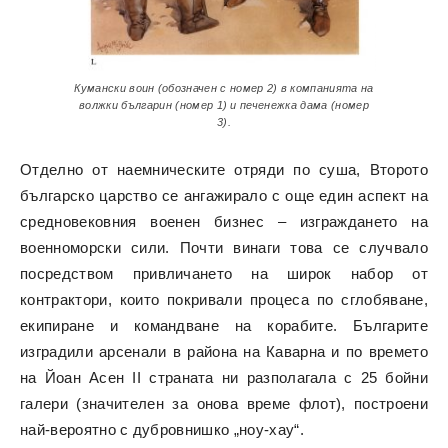
Кумански воин (обозначен с номер 2) в компанията на
волжки българин (номер 1) и печенежка дама (номер
3).
Отделно от наемническите отряди по суша, Второто
българско царство се ангажирало с още един аспект на
средновековния военен бизнес – изграждането на
военноморски сили. Почти винаги това се случвало
посредством привличането на широк набор от
контрактори, които покривали процеса по сглобяване,
екипиране и командване на корабите. Българите
изградили арсенали в района на Каварна и по времето
на Йоан Асен II страната ни разполагала с 25 бойни
галери (значителен за онова време флот), построени
най-вероятно с дубровнишко „ноу-хау“.