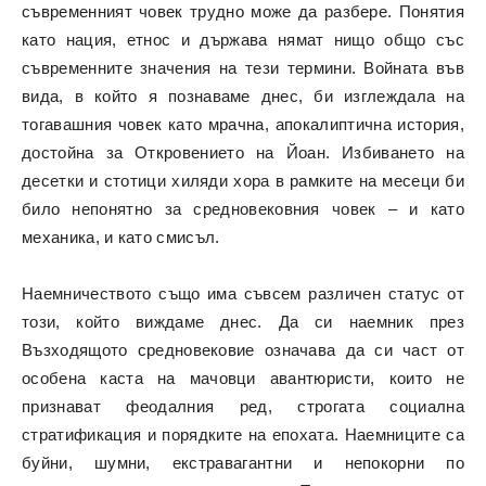
съвременният човек трудно може да разбере. Понятия
като нация, етнос и държава нямат нищо общо със
съвременните значения на тези термини. Войната във
вида, в който я познаваме днес, би изглеждала на
тогавашния човек като мрачна, апокалиптична история,
достойна за Откровението на Йоан. Избиването на
десетки и стотици хиляди хора в рамките на месеци би
било непонятно за средновековния човек – и като
механика, и като смисъл.
Наемничеството също има съвсем различен статус от
този, който виждаме днес. Да си наемник през
Възходящото средновековие означава да си част от
особена каста на мачовци авантюристи, които не
признават феодалния ред, строгата социална
стратификация и порядките на епохата. Наемниците са
буйни, шумни, екстравагантни и непокорни по