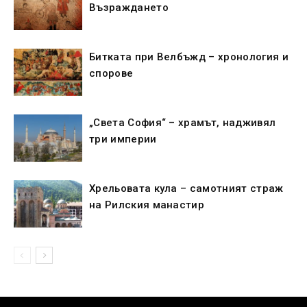
Възраждането
Битката при Велбъжд – хронология и
спорове
„Света София“ – храмът, надживял
три империи
Хрельовата кула – самотният страж
на Рилския манастир