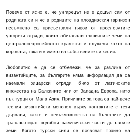
Повече от ясно е, че унгарецът не е дошъл сам от
родината си и че в редиците на пловдивския гарнизон
несъмнено са присъствали някои от прословутите
унгарски отряди, които обитавали граничните земи на
централноевропейското кралство и служели както на
короната, така и в името на собствените си кесии.
Любопитно е да се отбележи, че за разлика от
византийците, за българите няма информация да са
наемали рицарски отряди, било от латинските
княжества на Балканите или от Западна Европа, нито
пък турци от Мала Азия. Причините за това са най-вече
тесния византийски монопол върху контактите с тези
държави, както и невъзможността на българите да
транспортират подобни наемнически части до своите
земи. Когато турски сили се появяват трайно на