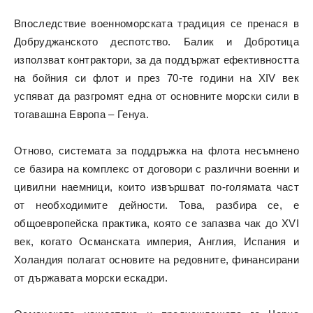
Впоследствие военноморската традиция се пренася в
Добруджанското деспотство. Балик и Добротица
използват контрактори, за да поддържат ефективността
на бойния си флот и през 70-те години на XIV век
успяват да разгромят една от основните морски сили в
тогавашна Европа – Генуа.
Отново, системата за поддръжка на флота несъмнено
се базира на комплекс от договори с различни военни и
цивилни наемници, които извършват по-голямата част
от необходимите дейности. Това, разбира се, е
общоевропейска практика, която се запазва чак до XVI
век, когато Османската империя, Англия, Испания и
Холандия полагат основите на редовните, финансирани
от държавата морски ескадри.