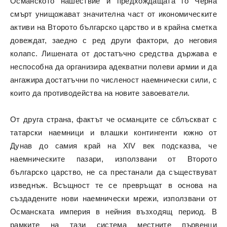
Османското нашествие и предхождащата го Черна
смърт унищожават значителна част от икономическите
активи на Второто българско царство и в крайна сметка
довеждат, заедно с ред други фактори, до неговия
колапс. Лишената от достатъчно средства държава е
неспособна да организира адекватни полеви армии и да
ангажира достатъчни по численост наемнически сили, с
които да противодейства на новите завоеватели.
От друга страна, фактът че османците се сблъскват с
татарски наемници и влашки контингенти южно от
Дунав до самия край на XIV век подсказва, че
наемническите пазари, използвани от Второто
българско царство, не са престанали да съществуват
изведнъж. Всъщност те се превръщат в основа на
създадените нови наемнически мрежи, използвани от
Османската империя в нейния възходящ период. В
рамките на тази система местните първенци