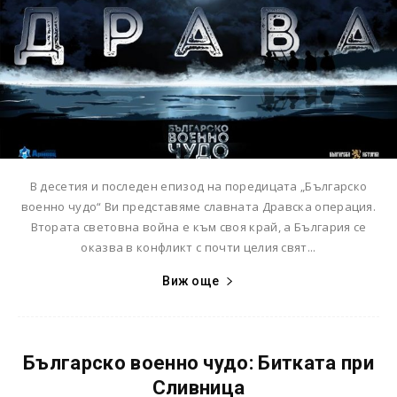
В десетия и последен епизод на поредицата „Българско
военно чудо“ Ви представяме славната Дравска операция.
Втората световна война е към своя край, а България се
оказва в конфликт с почти целия свят...
Виж още
Българско военно чудо: Битката при
Сливница