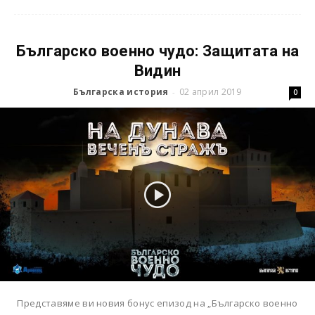
Българско военно чудо: Защитата на
Видин
Българска история
02 април 2019
-
0
Представяме ви новия бонус епизод на „Българско военно