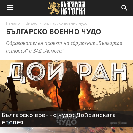
Начало
Видео
Българско военно чудо
БЪЛГАРСКО ВОЕННО ЧУДО
Образователен проект на сдружение „Българска
история“ и ЗАД „Армеец“
Българско военно чудо: Дойранската
епопея