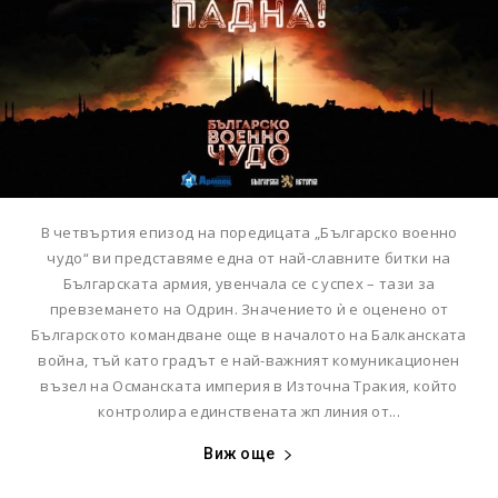
В четвъртия епизод на поредицата „Българско военно
чудо“ ви представяме една от най-славните битки на
Българската армия, увенчала се с успех – тази за
превземането на Одрин. Значението ѝ е оценено от
Българското командване още в началото на Балканската
война, тъй като градът е най-важният комуникационен
възел на Османската империя в Източна Тракия, който
контролира единствената жп линия от...
Виж още