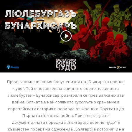
Представяме ви новия бонус епизод на „Българско военно
чудо“. Той е посветен на епичните боеве по линията
Люлебургаз – Бунархисар, разиграли се през Балканската
война. Битката е най-голямото сухопътно сражение в
европейската история в периода от Френско-Пруската до
Първата световна война. Приятно гледане!
Документалната поредица „Българско военно чудо" е
съвместен проект на сдружение „Българска история" и на