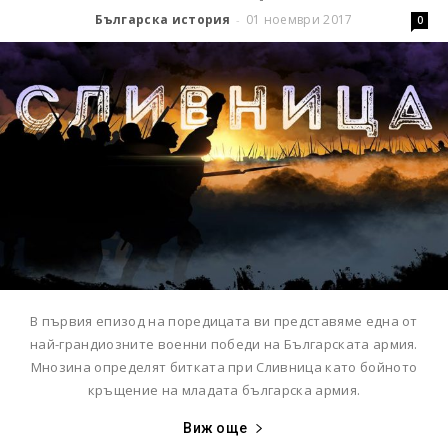
Българска история
01 ноември 2017
-
0
В първия епизод на поредицата ви представяме една от
най-грандиозните военни победи на Българската армия.
Мнозина определят битката при Сливница като бойното
кръщение на младата българска армия.
Виж още