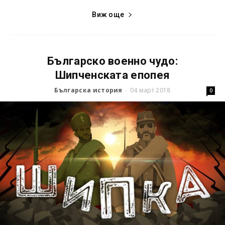
Виж още
Българско военно чудо:
Шипченската епопея
Българска история
04 март 2018
-
0