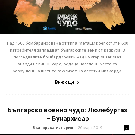
Над 1500 бомбардировача от типа "летящи крепости" и 600
изтребителя заплашват българските земи от разруха. В
последвалите бомбардировки над България загиват
хиляди невинни хора, редица населени места са
разрушени, а щетите възлизат на десетки милиарди.
Виж още
Българско военно чудо: Люлебургаз
– Бунархисар
Българска история
26 март 2019
-
0