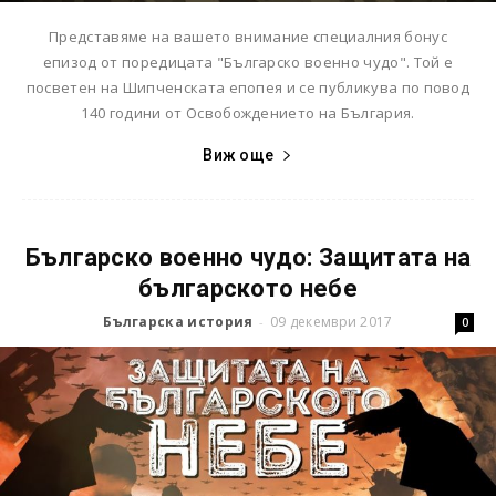
Представяме на вашето внимание специалния бонус
епизод от поредицата "Българско военно чудо". Той е
посветен на Шипченската епопея и се публикува по повод
140 години от Освобождението на България.
Виж още
Българско военно чудо: Защитата на
българското небе
Българска история
09 декември 2017
-
0