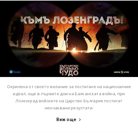
Окрилена от своето желание за постигане на националния
идеал, още в първите дни на Балканската война, при
Лозенград войските на Царство България постигат
неочаквани резултати.
Виж още