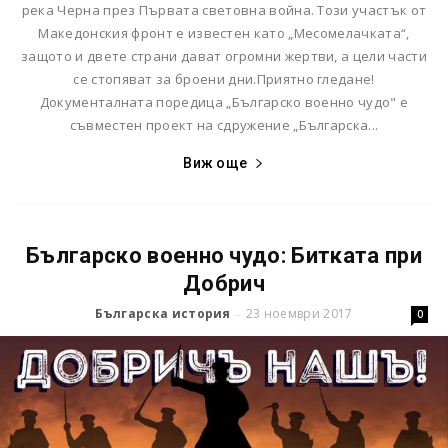
река Черна през Първата световна война. Този участък от
Македонския фронт е известен като „Месомелачката“,
защото и двете страни дават огромни жертви, а цели части
се стопяват за броени дни.Приятно гледане!
Документалната поредица „Българско военно чудо" е
съвместен проект на сдружение „Българска...
Виж още
Българско военно чудо: Битката при
Добрич
Българска история
23 ноември 2017
-
0