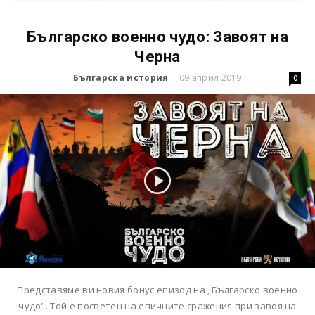
Българско военно чудо: Завоят на
Черна
Българска история
09 април 2019
-
0
Представяме ви новия бонус епизод на „Българско военно
чудо". Той е посветен на епичните сражения при завоя на