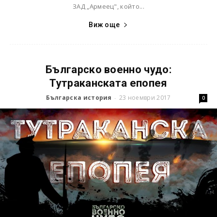
ЗАД „Армеец", който...
Виж още
Българско военно чудо:
Тутраканската епопея
Българска история
23 ноември 2017
-
0