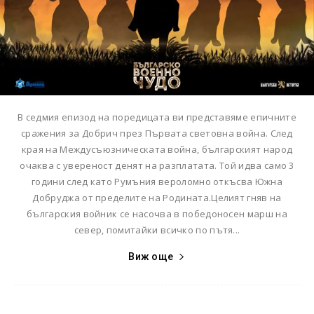
В седмия епизод на поредицата ви представяме епичните
сражения за Добрич през Първата световна война. След
края на Междусъюзническата война, българският народ
очаква с увереност денят на разплатата. Той идва само 3
години след като Румъния вероломно откъсва Южна
Добруджа от пределите на Родината.Целият гняв на
българския войник се насочва в победоносен марш на
север, помитайки всичко по пътя...
Виж още