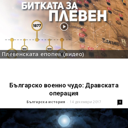
Плевенската епопея (видео)
Българско военно чудо: Дравската
операция
Българска история
14 декември 2017
-
0