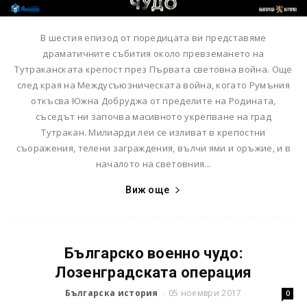
В шестия епизод от поредицата ви представяме
драматичните събития около превземането на
Тутраканската крепост през Първата световна война. Още
след края на Междусъюзническата война, когато Румъния
откъсва Южна Добруджа от пределите на Родината,
съседът ни започва масивното укрепване на град
Тутракан. Милиарди леи се изливат в крепостни
съоражения, телени заграждения, вълчи ями и оръжие, и в
началото на световния...
Виж още
Българско военно чудо:
Лозенградската операция
Българска история
05 ноември 2017
-
0