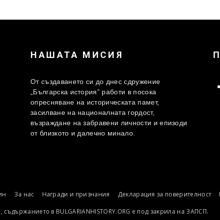
НАШАТА МИСИЯ
От създаването си до днес сдружение
„Българска история” работи в посока
опресняване на историческата памет,
засилване на националната гордост,
възраждане на забравени личности и епизоди
от близкото и далечно минало.
ин
За нас
Награди и признания
Декларация за поверителност
о, съдържанието в BULGARIANHISTORY.ORG е под закрила на ЗАПСП.