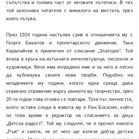
съпътства и голяма част от неговите пътеписи. В тях
той запознава читателя с миналото на местата, през
които пътува.
През 1924 година настъпва срив в отношенията му с
Георги Бакалов и пролетарското движение. Така
Каралийчев е привлечен от списание „Златорог“. Той
влиза в кръга на изтъкнати интелектуалци, писатели и
художници. Вече има изградено име и за него е лесно
да публикува своите нови творби. Подобно на
младежките му години, когато една среща дава
сериозно отражение върху ранното му творчество, през
20-те годни това отново се повтаря. Този път личността,
която оставя следа в живота му е Ран Босилек, който
по това време е редактор на списанието за деца
„Детска радост“. Той му споделя, че е прочел книгата
„Ръж“ и смята, че от него ще излезе добър детски