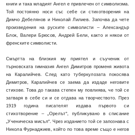
книги и така младият Ангел е привлечен от символизма.
Той постоянно носи със себе си стихотворения на
Димчо Дебелянов и Николай Лилиев. Започва да чете
произведения на руските символисти – Александър
Блок, Валери Брюсов, Андрей Бели, както и някои от
френските символисти.
Смъртта на близкия му приятел и съученик от
търновската гимназия Ангел Димитров променя живота
на Каралийчев. След като туберкулозата покосява
Димитров, Каралийчев се заема да издаде неговите
стихове. Това до такава степен му повлиява, че той се
затваря в себе си и се отдава на творчеството. През
1919 година писателят издава първото си
стихотворение – „Орелът“, публикувано в списание
„Ученическа мисъл“. Чрез изданието той се запознава с
Никола Фурнаджиев, който по това време също е негов