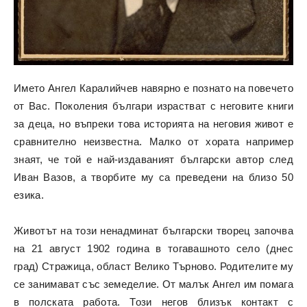
Името Ангел Каралийчев навярно е познато на повечето
от Вас. Поколения българи израстват с неговите книги
за деца, но въпреки това историята на неговия живот е
сравнително неизвестна. Малко от хората например
знаят, че той е най-издаваният български автор след
Иван Вазов, а творбите му са преведени на близо 50
езика.
Животът на този ненадминат български творец започва
на 21 август 1902 година в тогавашното село (днес
град) Стражица, област Велико Търново. Родителите му
се занимават със земеделие. От малък Ангел им помага
в полската работа. Този негов близък контакт с