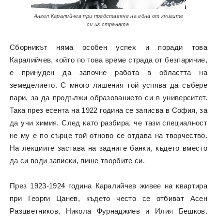
Ангел Каралийчев при представяне на една от книгите
си из страната.
Сборникът няма особен успех и поради това
Каралийчев, който по това време страда от безпаричие,
е принуден да започне работа в областта на
земеделието. С много лишения той успява да събере
пари, за да продължи образованието си в университет.
Така през есента на 1922 година се записва в София, за
да учи химия. След като разбира, че тази специалност
не му е по сърце той отново се отдава на творчество.
На лекциите застава на задните банки, където вместо
да си води записки, пише творбите си.
През 1923-1924 година Каралийчев живее на квартира
при Георги Цанев, където често се отбиват Асен
Разцветников, Никола Фурнаджиев и Илия Бешков.