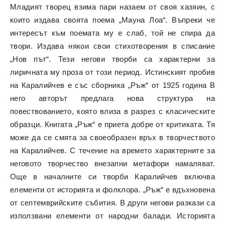
Младият творец взима пари назаем от своя хазяин, с
които издава своята поема „Мауна Лоа“. Въпреки че
интересът към поемата му е слаб, той не спира да
твори. Издава някои свои стихотворения в списание
„Нов път“. Тези негови творби са характерни за
лиричната му проза от този период. Истинският пробив
на Каралийчев е със сборника „Ръж“ от 1925 година В
него авторът предлага нова структура на
повествованието, която влиза в разрез с класическите
образци. Книгата „Ръж“ е приета добре от критиката. Тя
може да се смята за своеобразен връх в творчеството
на Каралийчев. С течение на времето характерните за
неговото творчество внезапни метафори намаляват.
Още в началните си творби Каралийчев включва
елементи от историята и фолклора. „Ръж“ е вдъхновена
от септемврийските събития. В други негови разкази са
използвани елементи от народни балади. Историята