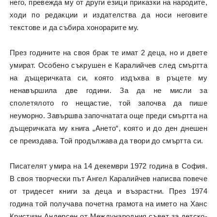
него, превежда му от други езици приказки на народите,
ходи по редакции и издателства да носи неговите
текстове и да събира хонорарите му.
През годините на своя брак те имат 2 деца, но и двете
умират. Особено съкрушен е Каралийчев след смъртта
на дъщеричката си, която издъхва в ръцете му
ненавършила две години. За да не мисли за
сполетялото го нещастие, той започва да пише
неуморно. Завършва започнатата още преди смъртта на
дъщеричката му книга „Ането“, която и до ден днешен
се преиздава. Той продължава да твори до смъртта си.
Писателят умира на 14 декември 1972 година в София.
В своя творчески път Ангел Каралийчев написва повече
от тридесет книги за деца и възрастни. През 1974
година той получава почетна грамота на името на Ханс
Кристиан Андерсен от Международния съвет за детско-