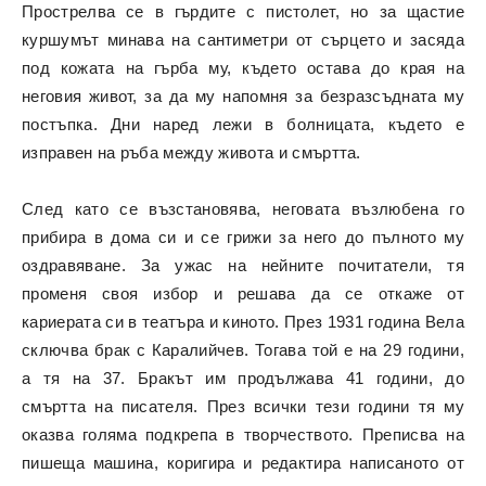
Прострелва се в гърдите с пистолет, но за щастие
куршумът минава на сантиметри от сърцето и засяда
под кожата на гърба му, където остава до края на
неговия живот, за да му напомня за безразсъдната му
постъпка. Дни наред лежи в болницата, където е
изправен на ръба между живота и смъртта.
След като се възстановява, неговата възлюбена го
прибира в дома си и се грижи за него до пълното му
оздравяване. За ужас на нейните почитатели, тя
променя своя избор и решава да се откаже от
кариерата си в театъра и киното. През 1931 година Вела
сключва брак с Каралийчев. Тогава той е на 29 години,
а тя на 37. Бракът им продължава 41 години, до
смъртта на писателя. През всички тези години тя му
оказва голяма подкрепа в творчеството. Преписва на
пишеща машина, коригира и редактира написаното от