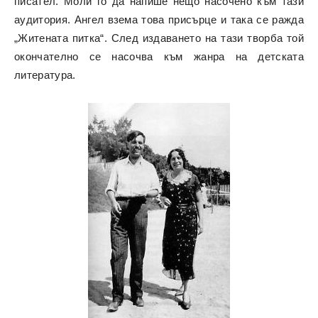
писател. Моли го да напише нещо насочено към тази
аудитория. Ангел взема това присърце и така се ражда
„Житената питка“. След издаването на тази творба той
окончателно се насочва към жанра на детската
литература.