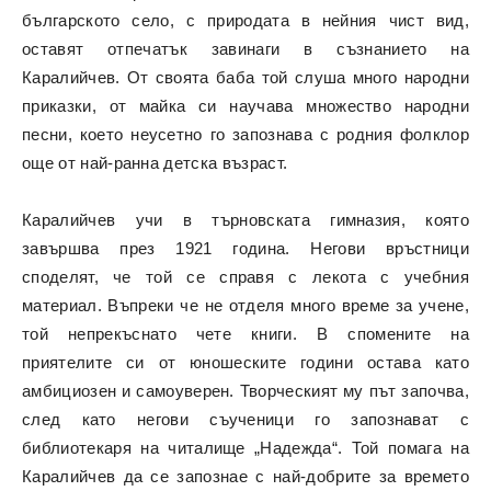
българското село, с природата в нейния чист вид,
оставят отпечатък завинаги в съзнанието на
Каралийчев. От своята баба той слуша много народни
приказки, от майка си научава множество народни
песни, което неусетно го запознава с родния фолклор
още от най-ранна детска възраст.
Каралийчев учи в търновската гимназия, която
завършва през 1921 година. Негови връстници
споделят, че той се справя с лекота с учебния
материал. Въпреки че не отделя много време за учене,
той непрекъснато чете книги. В спомените на
приятелите си от юношеските години остава като
амбициозен и самоуверен. Творческият му път започва,
след като негови съученици го запознават с
библиотекаря на читалище „Надежда“. Той помага на
Каралийчев да се запознае с най-добрите за времето