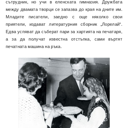
сътрудник, но учи в еленската гимназия. Дружбата
между двамата творци се запазва до края на дните им.
Младите писатели, заедно с още няколко свои
приятели, издават литературния сборник „Лорелай“.
Едва успяват да съберат пари за хартията на печатаря,
а за да получат известна отстъпка, сами въртят
печатната машина на ръка.