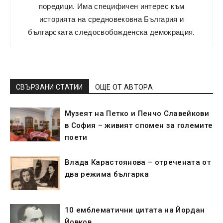
поредици. Има специфичен интерес към
историята на средновековна България и
българската следосвобожденска демокрация.
СВЪРЗАНИ СТАТИИ
ОЩЕ ОТ АВТОРА
Музеят на Петко и Пенчо Славейкови
в София – живият спомен за големите
поети
Влада Карастоянова – отречената от
два режима българка
10 емблематични цитата на Йордан
Йовков