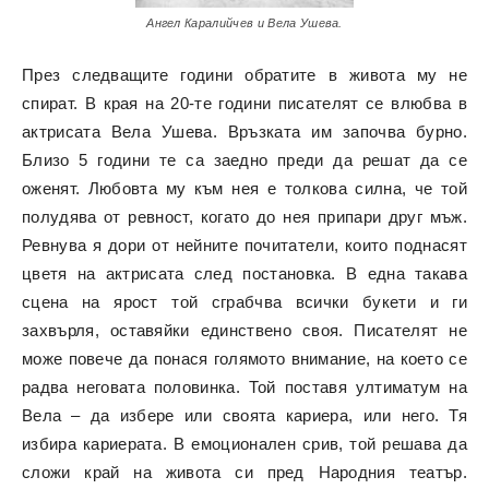
Ангел Каралийчев и Вела Ушева.
През следващите години обратите в живота му не
спират. В края на 20-те години писателят се влюбва в
актрисата Вела Ушева. Връзката им започва бурно.
Близо 5 години те са заедно преди да решат да се
оженят. Любовта му към нея е толкова силна, че той
полудява от ревност, когато до нея припари друг мъж.
Ревнува я дори от нейните почитатели, които поднасят
цветя на актрисата след постановка. В една такава
сцена на ярост той сграбчва всички букети и ги
захвърля, оставяйки единствено своя. Писателят не
може повече да понася голямото внимание, на което се
радва неговата половинка. Той поставя ултиматум на
Вела – да избере или своята кариера, или него. Тя
избира кариерата. В емоционален срив, той решава да
сложи край на живота си пред Народния театър.