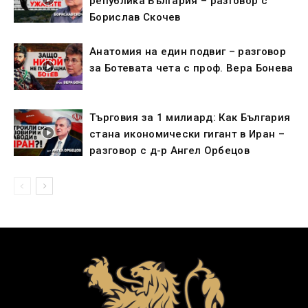
република България – разговор с
Борислав Скочев
Анатомия на един подвиг – разговор
за Ботевата чета с проф. Вера Бонева
Търговия за 1 милиард: Как България
стана икономически гигант в Иран –
разговор с д-р Ангел Орбецов