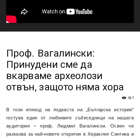
Проф. Вагалински:
Принудени сме да
вкарваме археолози
отвън, защото няма хора
387
В този епизод на подкаста на „Българска история“
гостува един от любимите събеседници на нашата
аудитория – проф. Людмил Вагалински. Освен че
разказва за най-новите открития в Хераклея Синтика и