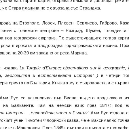
увани на старите карти, открива хълмове и „обръща“ реките 
, че Стара планина не е свързана със Странджа.
ирода на Етрополе, Ловеч, Плевен, Севлиево, Габрово, Каза
и земи с големите центрове – Разград, Шумен, Пловдив и
ква нов географски сюрприз. По съществуващите тогава карт
турява широката и плодородна Горнотракийската низина. Про
ршва на 20-30 км западно от река Марица.
г. издава
La Turquie d’Europe; observations sur la geographie, la
а, геологията и естествената история“ )
в четири то
ериторията на България. Книгата му е съпроводена и с първа
 Ами Буе се установява във Виена, където продължава из
та на Балканите. Там на немски език през 1847г. под 
а империя — европейска част и Гърция”
Ами Буе издава е
уският учен Тимотей Флорински казва, че е максимално точн
стите в Македония. През 1849г. съставя и първата етнографс