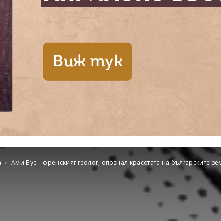
а
Ами Буе – френският геолог, опознал красотата на българските зе