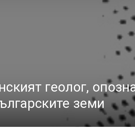
нският геолог, опозн
българските земи