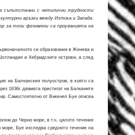
 са съпътствани с нетипични трудности
 културни връзки между Изтока и Запада.
ер за тези феномени са проуванията на
 първоначалното си образование в Женева и
 Шотландия и Хебридските острови, а след
ция на Балканския полуостров, в която са
ез 1836г. двамата пристигат на Балканите
мир. Самостоятелно от Викенел Буе описва
олом до Черно море, в т.ч. цялото течение
 море. Буе изследва средното течение на