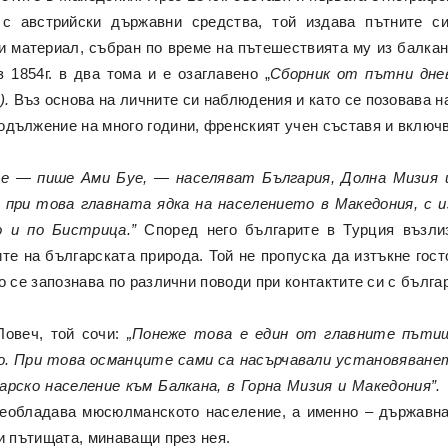
 с австрийски държавни средства, той издава пътните с
и материал, събран по време на пътешествията му из балкан
 1854г. в два тома и е озаглавено „
Сборник от пътни днев
).
Въз основа на личните си наблюдения и като се позовава н
родължение на много години, френският учен съставя и включ
е — пише Ами Буе, — населяват България, Долна Мизия 
при това главната ядка на населението в Македония, с 
 и по Бистрица.”
Според него българите в Турция възли
те на българската природа. Той не пропуска да изтъкне гост
о се запознава по различни поводи при контактите си с бълга
Ловеч, той сочи:
„Понеже това е един от главните пътища
го. При това османците сами са насърчавали установяване
рско население към Балкана, в Горна Мизия и Македония”.
реобладава мюсюлманското население, а именно – държавн
и пътищата, минаващи през нея.