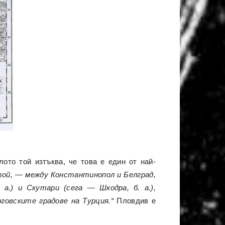
ото той изтъква, че това е един от най-
той, — между Константинопол и Белград,
 а.) и Скутари (сега — Шкодра, б. а.),
говските градове на Турция.“
Пловдив е