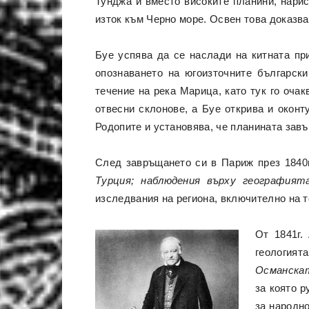
Тунджа и вместо високите планини, нарис
изток към Черно море. Освен това доказва
Буе успява да се наслади на китната пр
опознаването на югоизточните българск
течение на река Марица, като тук го оча
отвесни склонове, а Буе открива и окон
Родопите и установява, че планината завъ
След завръщането си в Париж през 1840
Турция; наблюдения върху географият
изследвания на региона, включително на т
От 1841г.
геология
Османскат
за която р
за народно