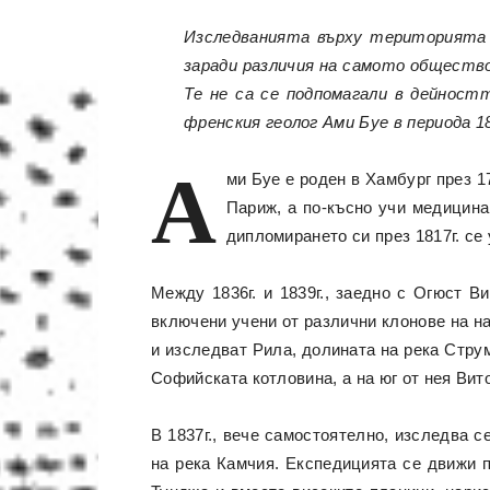
Изследванията върху
територията 
заради различия на самото общество
Те не са се подпомагали в дейност
френския геолог Ами Буе в периода 18
А
ми Буе е роден в Хамбург през 1
Париж, а по-късно учи медицина
дипломирането си през 1817г. се
Между 1836г. и 1839г., заедно с Огюст В
включени учени от различни клонове на н
и изследват Рила, долината на река Стру
Софийската котловина, а на юг от нея Вит
В 1837г., вече самостоятелно, изследва с
на река Камчия. Експедицията се движи 