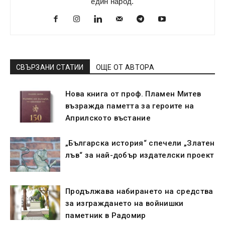
един народ.
СВЪРЗАНИ СТАТИИ
ОЩЕ ОТ АВТОРА
Нова книга от проф. Пламен Митев
възражда паметта за героите на
Априлското въстание
„Българска история“ спечели „Златен
лъв“ за най-добър издателски проект
Продължава набирането на средства
за изграждането на войнишки
паметник в Радомир