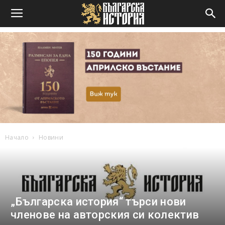
Начало
Новини
„Българска история“ търси нови
членове на авторския си колектив