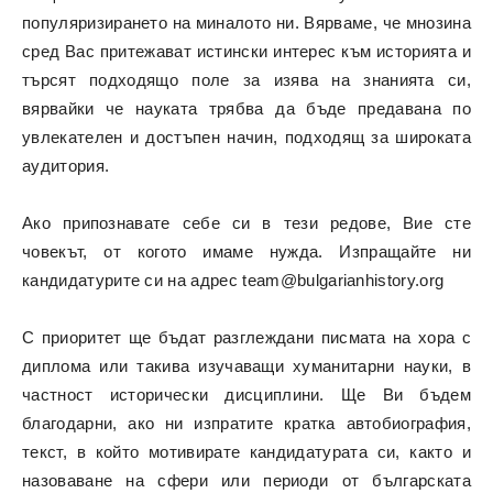
популяризирането на миналото ни. Вярваме, че мнозина
сред Вас притежават истински интерес към историята и
търсят подходящо поле за изява на знанията си,
вярвайки че науката трябва да бъде предавана по
увлекателен и достъпен начин, подходящ за широката
аудитория.
Ако припознавате себе си в тези редове, Вие сте
човекът, от когото имаме нужда. Изпращайте ни
кандидатурите си на адрес
team@bulgarianhistory.org
С приоритет ще бъдат разглеждани писмата на хора с
диплома или такива изучаващи хуманитарни науки, в
частност исторически дисциплини. Ще Ви бъдем
благодарни, ако ни изпратите кратка автобиография,
текст, в който мотивирате кандидатурата си, както и
назоваване на сфери или периоди от българската