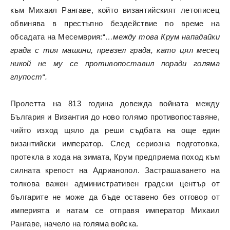
към Михаил Рангаве, който византийският летописец
обвинява в престъпно бездействие по време на
обсадата на Месемврия:“
…между това Крум нападайки
града с тия машини, превзел града, като цял месец
никой не му се противопоставил поради голяма
глупост“.
Пролетта на 813 година довежда войната между
България и Византия до ново голямо противопоставяне,
чийто изход щяло да реши съдбата на още един
византийски император. След сериозна подготовка,
протекла в хода на зимата, Крум предприема поход към
силната крепост на Адрианопол. Застрашаването на
толкова важен административен градски център от
българите не може да бъде оставено без отговор от
империята и натам се отправя император Михаил
Рангаве, начело на голяма войска.