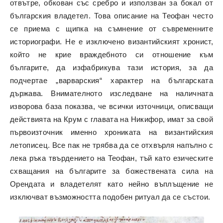
отвътре, обкован със сребро и използван за бокал от
българския владетел. Това описание на Теофан често
се приема с щипка на съмнение от съвременните
историографи. Не е изключено византийският хронист,
който не крие враждебното си отношение към
българите, да изфабрикува тази история, за да
подчертае „варварския“ характер на българската
държава. Внимателното изследване на наличната
изворова база показва, че всички източници, описващи
действията на Крум с главата на Никифор, имат за свой
първоизточник именно хрониката на византийския
летописец. Все пак не трябва да се отхвърля напълно с
лека ръка твърдението на Теофан, тъй като езическите
схващания на българите за божествената сила на
Орендата и владетелят като нейно въплъщение не
изключват възможността подобен ритуал да се състои.