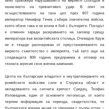
явно провокира нарушаването на мирните спогодби и
нанасянето на превантивен удар. В опит за
осъществяването на тази цел през 807 година
император Никифор Геник събира значителна войска,
която обаче така и не влиза в бой с българите. Походът
е отменен заради разкриването на заговор срещу
императора във византийската столица. Очевидно Крум
не е твърде разочарован от преустановяването на
мирното съжителство с империята, тъй като още на
следващата 808 година предприема в отговор на
тяхната агресия своя военна кампания.
Целта на българския владетел е неутрализирането на
ромейските войскови сили в Струмска област и
овладяването на силната крепост Средец. Теофан
Изповедник, един от основните летописци, от които
черпим информация за периода, свидетелства, че
българската военна акция се увенчава с пълен успех –