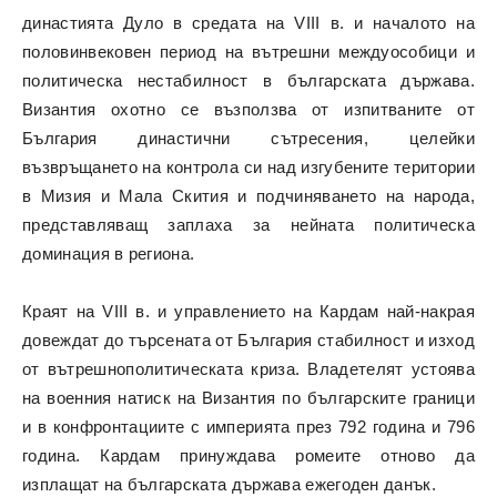
династията Дуло в средата на VIII в. и началото на
половинвековен период на вътрешни междуособици и
политическа нестабилност в българската държава.
Византия охотно се възползва от изпитваните от
България династични сътресения, целейки
възвръщането на контрола си над изгубените територии
в Мизия и Мала Скития и подчиняването на народа,
представляващ заплаха за нейната политическа
доминация в региона.
Краят на VIII в. и управлението на Кардам най-накрая
довеждат до търсената от България стабилност и изход
от вътрешнополитическата криза. Владетелят устоява
на военния натиск на Византия по българските граници
и в конфронтациите с империята през 792 година и 796
година. Кардам принуждава ромеите отново да
изплащат на българската държава ежегоден данък.