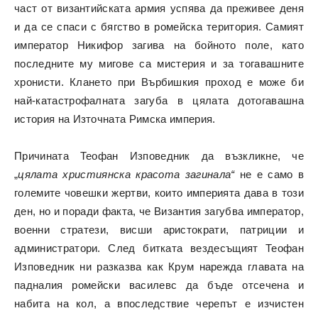
част от византийската армия успява да преживее деня
и да се спаси с бягство в ромейска територия. Самият
император Никифор загива на бойното поле, като
последните му мигове са мистерия и за тогавашните
хронисти. Клането при Върбишкия проход е може би
най-катастрофалната загуба в цялата дотогавашна
история на Източната Римска империя.
Причината Теофан Изповедник да възкликне, че
„
цялата християнска красота загинала“
не е само в
големите човешки жертви, които империята дава в този
ден, но и поради факта, че Византия загубва император,
военни стратези, висши аристократи, патриции и
администратори. След битката вездесъщият Теофан
Изповедник ни разказва как Крум нарежда главата на
падналия ромейски василевс да бъде отсечена и
набита на кол, а впоследствие черепът е изчистен