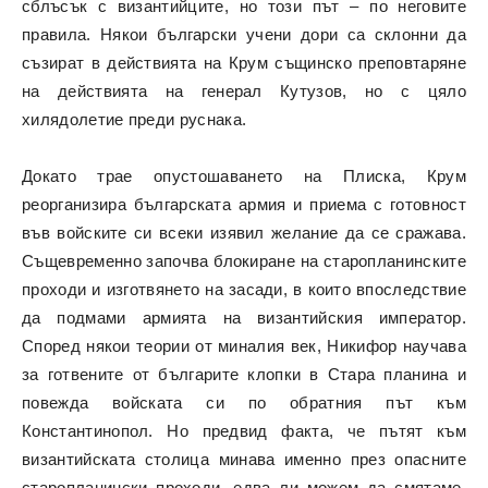
сблъсък с византийците, но този път – по неговите
правила. Някои български учени дори са склонни да
съзират в действията на Крум същинско преповтаряне
на действията на генерал Кутузов, но с цяло
хилядолетие преди руснака.
Докато трае опустошаването на Плиска, Крум
реорганизира българската армия и приема с готовност
във войските си всеки изявил желание да се сражава.
Същевременно започва блокиране на старопланинските
проходи и изготвянето на засади, в които впоследствие
да подмами армията на византийския император.
Според някои теории от миналия век, Никифор научава
за готвените от българите клопки в Стара планина и
повежда войската си по обратния път към
Константинопол. Но предвид факта, че пътят към
византийската столица минава именно през опасните
старопланински проходи, едва ли можем да смятаме,