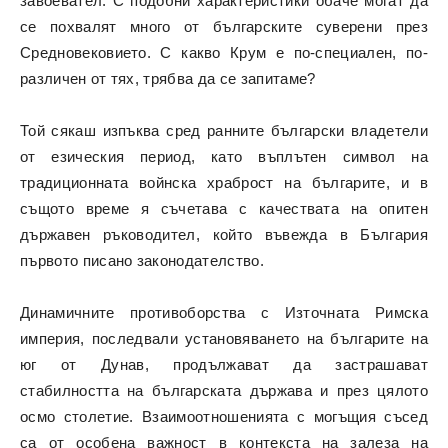
завоевател. С подобни характеристики обаче могат да
се похвалят много от българските суверени през
Средновековието. С какво Крум е по-специален, по-
различен от тях, трябва да се запитаме?
Той сякаш изпъква сред ранните български владетели
от езическия период, като въплътен символ на
традиционната войнска храброст на българите, и в
същото време я съчетава с качествата на опитен
държавен ръководител, който въвежда в България
първото писано законодателство.
Динамичните противоборства с Източната Римска
империя, последвали установяването на българите на
юг от Дунав, продължават да застрашават
стабилността на българската държава и през цялото
осмо столетие. Взаимоотношенията с могъщия съсед
са от особена важност в контекста на залеза на