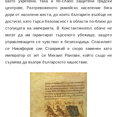
както укрепени, така и по-слабо защитени градски
центрове. Разтревоженото ромейско население бяга
дори от населени места, до които българите въобще не
достигат, като търси безопасност в области по-близо до
столицата на империята. В Константинопол обаче не
могат да им гарантират търсеното убежище, защото
управляващите се чувстват в безизходица. Спасилият
се Никифоров син Ставрикий е скоро заменен като
император от зет си Михаил Рангаве, който също не
съумява да възпре българското нашествие.