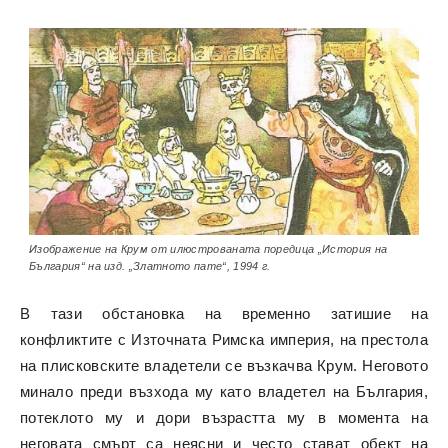
Изображение на Крум от илюстрованата поредица „История на
България“ на изд. „Златното пате“, 1994 г.
В тази обстановка на временно затишие на
конфликтите с Източната Римска империя, на престола
на плисковските владетели се възкачва Крум. Неговото
минало преди възхода му като владетел на България,
потеклото му и дори възрастта му в момента на
неговата смърт са неясни и често стават обект на