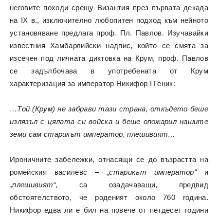
неговите походи срещу Византия през първата декада
на IX в., изключително любопитен подход към нейното
установяване предлага проф. Пл. Павлов. Изучавайки
известния Хамбарлийски надпис, който се смята за
изсечен под личната диктовка на Крум, проф. Павлов
се задълбочава в употребената от Крум
характеризация за император Никифор I Геник:
…Той (Крум) не забрави тази страна, откъдето беше
излязъл с цялата си войска и беше опожарил нашите
земи сам старикът император, плешивият…
Ироничните забележки, отнасящи се до възрастта на
ромейския василевс – „
старикът император“
и
„плешивият“,
са озадачаващи, предвид
обстоятелството, че роденият около 760 година.
Никифор едва ли е бил на повече от петдесет години