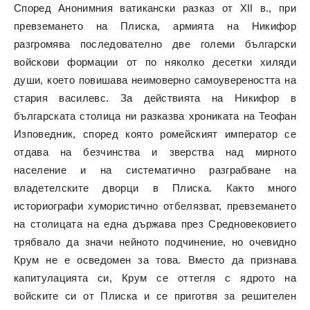
Според Анонимния ватикански разказ от XII в., при
превземането на Плиска, армията на Никифор
разгромява последователно две големи български
войскови формации от по няколко десетки хиляди
души, което повишава неимоверно самоувереността на
стария василевс. За действията на Никифор в
българската столица ни разказва хрониката на Теофан
Изповедник, според която ромейският император се
отдава на безчинства и зверства над мирното
население и на систематично разграбване на
владетелските дворци в Плиска. Както много
историографи хумористично отбелязват, превземането
на столицата на една държава през Средновековието
трябвало да значи нейното подчинение, но очевидно
Крум не е осведомен за това. Вместо да признава
капитулацията си, Крум се оттегля с ядрото на
войските си от Плиска и се приготвя за решителен