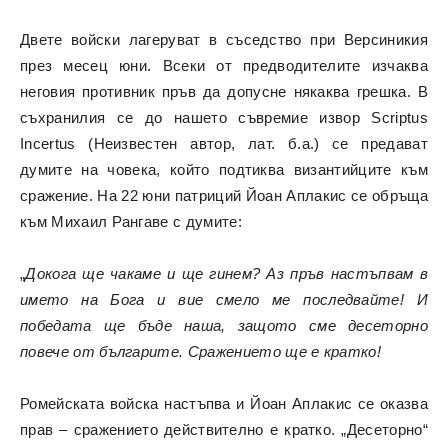
Двете войски лагеруват в съседство при Версиникия
през месец юни. Всеки от предводителите изчаква
неговия противник пръв да допусне някаква грешка. В
съхранилия се до нашето съвремие извор Scriptus
Incertus (Неизвестен автор, лат. б.а.) се предават
думите на човека, който подтиква византийците към
сражение. На 22 юни патриций Йоан Аплакис се обръща
към Михаил Рангаве с думите:
„
Докога ще чакаме и ще гинем? Аз пръв настъпвам в
името на Бога и вие смело ме последвайте! И
победата ще бъде наша, защото сме десеторно
повече от българите. Сражението ще е кратко!
Ромейската войска настъпва и Йоан Аплакис се оказва
прав – сражението действително е кратко. „Десеторно“