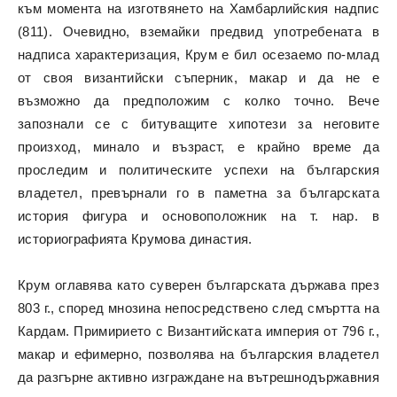
към момента на изготвянето на Хамбарлийския надпис
(811). Очевидно, вземайки предвид употребената в
надписа характеризация, Крум е бил осезаемо по-млад
от своя византийски съперник, макар и да не е
възможно да предположим с колко точно. Вече
запознали се с битуващите хипотези за неговите
произход, минало и възраст, е крайно време да
проследим и политическите успехи на българския
владетел, превърнали го в паметна за българската
история фигура и основоположник на т. нар. в
историографията Крумова династия.
Крум оглавява като суверен българската държава през
803 г., според мнозина непосредствено след смъртта на
Кардам. Примирието с Византийската империя от 796 г.,
макар и ефимерно, позволява на българския владетел
да разгърне активно изграждане на вътрешнодържавния