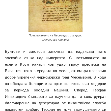
Превземането на Месемврия от Крум,
Манасиева хроника
Бунтове и заговори започват да надвисват като
злокобна сянка над империята. С настъпването на
есента Крум нанася нов удар върху престижа на
Византия, като в средата на месец октомври превзема
добре укрепения черноморски град Месемврия. В хода
на обсадата българите за пръв път използват модерни
за периода обсадни машини. Според Теофан
Изповедник българите се научили да ги конструират
благодарение на дезертирал от византийска служба
покръстен арабин. Теофан не крие възмущението си