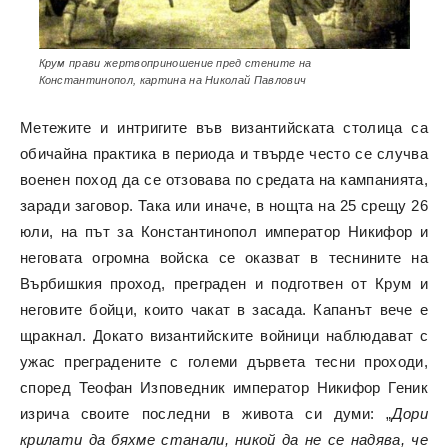
Крум прави жертвоприношение пред стените на
Константинопол, картина на Николай Павлович
Метежите и интригите във византийската столица са
обичайна практика в периода и твърде често се случва
военен поход да се отзовава по средата на кампанията,
заради заговор. Така или иначе, в нощта на 25 срещу 26
юли, на път за Константинопол император Никифор и
неговата огромна войска се оказват в теснините на
Върбишкия проход, преграден и подготвен от Крум и
неговите бойци, които чакат в засада. Капанът вече е
щракнал. Докато византийските войници наблюдават с
ужас преградените с големи дървета тесни проходи,
според Теофан Изповедник император Никифор Геник
изрича своите последни в живота си думи: „
Дори
крилати да бяхме станали, никой да не се надява, че