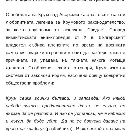
С победата на Крум над Аварския хаганат е свързана и
любопитната легенда за Крумовото законодателство,
за което научаваме от лексикон „Свидас“. Според
византийската енциклопедия от X в. българският
владетел събира пленените по време на военната
кампания аварски първенци в опит да разбере каква е
причината за упадъка на тяхната някога могъща
държава. Съобразно техните отговори, Крум изготвя
система от законови норми, насочени срещу конкретни
обществени проблеми:
Крум свика всички българи, и заповяда: Ако някой
набеди някого, предварително да се не слуша, но
вързан да се разпита. И ако се установи, че е набедил
и лъгал, да бъде убит. Да не се допуска даване на
храна на крадеца
(разбойника).
И ако някой се осмели