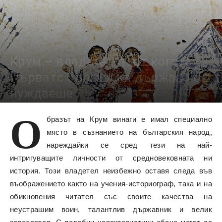
Крум – владетелят, от когото
Първата българска държава се
нуждаеше
О
63043
бразът на Крум винаги е имал специално
място в съзнанието на българския народ,
нареждайки се сред тези на най-
интригуващите личности от средновековната ни
история. Този владетел неизбежно оставя следа във
въображението както на учения-историограф, така и на
обикновения читател със своите качества на
неустрашим воин, талантлив държавник и велик