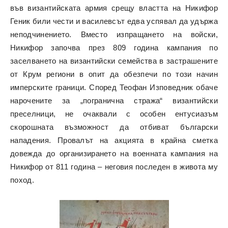
във византийската армия срещу властта на Никифор
Геник били чести и василевсът едва успявал да удържа
неподчинението. Вместо изпращането на войски,
Никифор започва през 809 година кампания по
заселването на византийски семейства в застрашените
от Крум региони в опит да обезпечи по този начин
имперските граници. Според Теофан Изповедник обаче
нарочените за „погранична стража“ византийски
преселници, не очаквали с особен ентусиазъм
скорошната възможност да отбиват български
нападения. Провалът на акцията в крайна сметка
довежда до организирането на военната кампания на
Никифор от 811 година – неговия последен в живота му
поход.