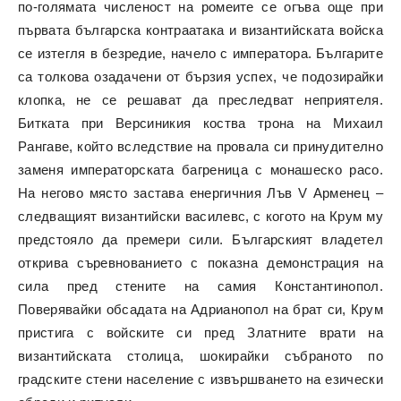
по-голямата численост на ромеите се огъва още при
първата българска контраатака и византийската войска
се изтегля в безредие, начело с императора. Българите
са толкова озадачени от бързия успех, че подозирайки
клопка, не се решават да преследват неприятеля.
Битката при Версиникия коства трона на Михаил
Рангаве, който вследствие на провала си принудително
заменя императорската багреница с монашеско расо.
На негово място застава енергичния Лъв V Арменец –
следващият византийски василевс, с когото на Крум му
предстояло да премери сили. Българският владетел
открива съревнованието с показна демонстрация на
сила пред стените на самия Константинопол.
Поверявайки обсадата на Адрианопол на брат си, Крум
пристига с войските си пред Златните врати на
византийската столица, шокирайки събраното по
градските стени население с извършването на езически