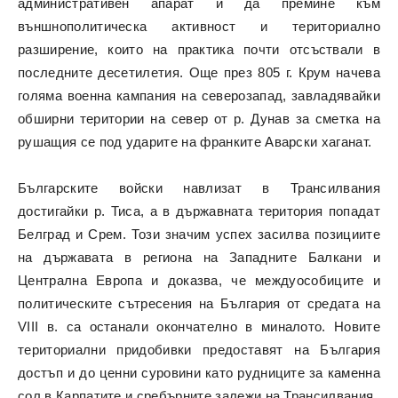
административен апарат и да премине към
външнополитическа активност и териториално
разширение, които на практика почти отсъствали в
последните десетилетия. Още през 805 г. Крум начева
голяма военна кампания на северозапад, завладявайки
обширни територии на север от р. Дунав за сметка на
рушащия се под ударите на франките Аварски хаганат.
Българските войски навлизат в Трансилвания
достигайки р. Тиса, а в държавната територия попадат
Белград и Срем. Този значим успех засилва позициите
на държавата в региона на Западните Балкани и
Централна Европа и доказва, че междуособиците и
политическите сътресения на България от средата на
VIII в. са останали окончателно в миналото. Новите
териториални придобивки предоставят на България
достъп и до ценни суровини като рудниците за каменна
сол в Карпатите и сребърните залежи на Трансилвания.