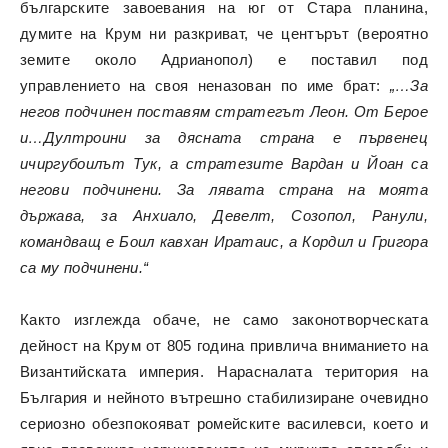
българските завоевания на юг от Стара планина,
думите на Крум ни разкриват, че центърът (вероятно
земите около Адрианопол) е поставил под
управлението на своя неназован по име брат:
„…За
негов подчинен поставям стратегът Леон. От Берое
и…Дултроини за дясната страна е първенец
ичиргубоилът Тук, а стратезите Вардан и Йоан са
негови подчинени. За лявата страна на моята
държава, за Анхиало, Девелт, Созопол, Ранули,
командващ е Боил кавхан Иратаис, а Кордил и Григора
са му подчинени.“
Както изглежда обаче, не само законотворческата
дейност на Крум от 805 година привлича вниманието на
Византийската империя. Нарасналата територия на
България и нейното вътрешно стабилизиране очевидно
сериозно обезпокояват ромейските василевси, което и