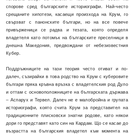
спорове сред българските историографи. Най-често
срещаните хипотези, касаещи произхода на Крум, го
свързват с панонските българи, но на все повече
привърженици се радва и тезата, която определя
владетеля като потомък на българските преселници в
днешна Македония, предвождани от небезизвестния
Кубер.
Поддръжниците на тази теория често отиват и по-
далеч, съзирайки в това родство на Крум с куберовите
българи пряка кръвна връзка с владетелския род Дуло
и оттам с основоположниците на българската държава
– Аспарух и Тервел. Далеч не е малобройна и групата
историографи, която счита Крум за представител на
традиционните плисковски знатни родове, като някои
дори го представят като син на Кардам. Що се касае до
възрастта на българския владетел към момента на