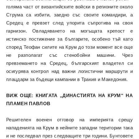
голяма част от византийските войски в регионите около
Струма са избити, заедно със своите командири, а
Средец е превзет след упорита съпротива на своя
гарнизон. Овладяването на могъщата крепост е
истинско постижение за българите, особено тъй като
според Теофан силите на Крум до този момент все още
не разполагат със стенобойни машини. Чрез
превземането на Средец, българският владетел си
осигурява контрол над важни логистични маршрути и
плацдарм за бъдещи кампании в Тракия и Македония.
ВИЖ ОЩЕ: КНИГАТА „ДИНАСТИЯТА НА КРУМ“ НА
ПЛАМЕН ПАВЛОВ
Решителен военен отговор на империята срещу
нападенията на Крум в нейните западни територии така
и не последвал през следващите три години. Бунтовете