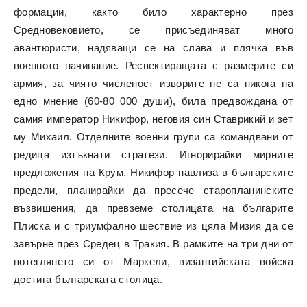
формации, както било характерно през
Средновековието, се присъединяват много
авантюристи, надяващи се на слава и плячка във
военното начинание. Респектиращата с размерите си
армия, за чиято численост изворите не са никога на
едно мнение (60-80 000 души), била предвождана от
самия император Никифор, неговия син Ставрикий и зет
му Михаил. Отделните военни групи са командвани от
редица изтъкнати стратези. Игнорирайки мирните
предложения на Крум, Никифор навлиза в българските
предели, планирайки да пресече старопланинските
възвишения, да превземе столицата на българите
Плиска и с триумфално шествие из цяла Мизия да се
завърне през Средец в Тракия. В рамките на три дни от
потеглянето си от Маркели, византийската войска
достига българската столица.