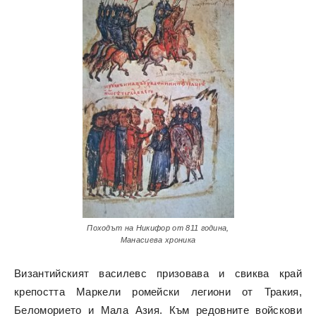
Походът на Никифор от 811 година,
Манасиева хроника
Византийският василевс призовава и свиква край
крепостта Маркели ромейски легиони от Тракия,
Беломорието и Мала Азия. Към редовните войскови