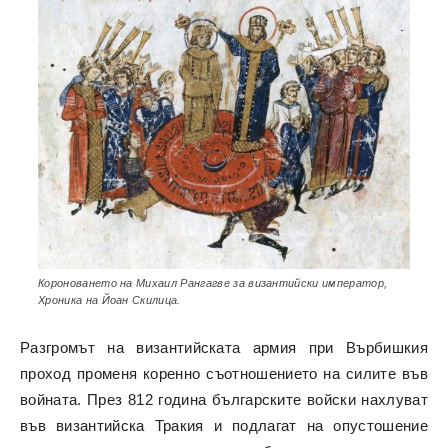
Короноването на Михаил Рангагве за византийски император,
Хроника на Йоан Скилица.
Разгромът на византийската армия при Върбишкия
проход променя коренно съотношението на силите във
войната. През 812 година българските войски нахлуват
във византийска Тракия и подлагат на опустошение