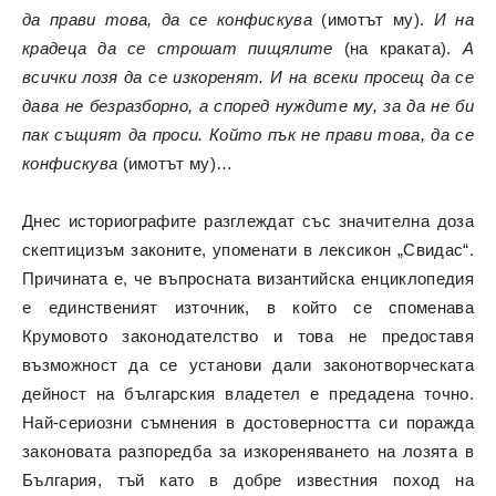
да прави това, да се конфискува
(имотът му).
И на
крадеца да се строшат пищялите
(на краката).
А
всички лозя да се изкоренят. И на всеки просещ да се
дава не безразборно, а според нуждите му, за да не би
пак същият да проси. Който пък не прави това, да се
конфискува
(имотът му)…
Днес историографите разглеждат със значителна доза
скептицизъм законите, упоменати в лексикон „Свидас“.
Причината е, че въпросната византийска енциклопедия
е единственият източник, в който се споменава
Крумовото законодателство и това не предоставя
възможност да се установи дали законотворческата
дейност на българския владетел е предадена точно.
Най-сериозни съмнения в достоверността си поражда
законовата разпоредба за изкореняването на лозята в
България, тъй като в добре известния поход на