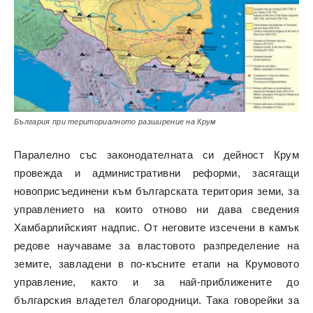
България при териториалното разширение на Крум
Паралелно със законодателната си дейност Крум
провежда и административни реформи, засягащи
новоприсъединени към българската територия земи, за
управлението на които отново ни дава сведения
Хамбарлийският надпис. От неговите изсечени в камък
редове научаваме за властовото разпределение на
земите, завладени в по-късните етапи на Крумовото
управление, както и за най-приближените до
българския владетел благородници. Така говорейки за