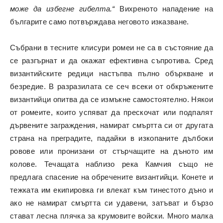
може да избегне гибелта.“
Вихреното нападение на
българите само потвърждава неговото изказване.
Събрани в тесните клисури ромеи не са в състояние да
се разгърнат и да окажат ефективна съпротива. Сред
византийските редици настъпва пълно объркване и
безредие. В разразилата се сеч всеки от обкръжените
византийци опитва да се измъкне самостоятелно. Някои
от ромеите, които успяват да прескочат или подпалят
дървените заграждения, намират смъртта си от другата
страна на преградите, падайки в изкопаните дълбоки
ровове или пронизани от стърчащите на дъното им
колове. Течащата наблизо река Камчия също не
предлага спасение на обречените византийци. Конете и
тежката им екипировка ги влекат към тинестото дъно и
ако не намират смъртта си удавени, затъват и бързо
стават лесна плячка за крумовите войски. Много малка