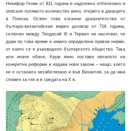
Никифор Геник от 811 година е надлежно отбелязано и
описано голямото количество вино, открито в дворците
в Плиска. Освен това косвени доказателства от
българо-византийския мирен договор от 716 година,
сключен между Теодосий III и Тервел ни насочват, че
дори по това време е имало определени правни норми,
от които се е ръководело българското общество. Така
или иначе обаче, Крум явно поставя началото на
конкретни реформи и издава нови закони – нещо, което
не е останало незабелязано и във Византия, за да има
спомен за тях и в средата на X в.