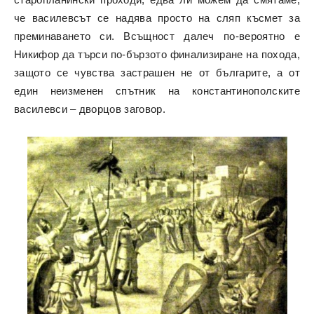
че василевсът се надява просто на сляп късмет за
преминаването си. Всъщност далеч по-вероятно е
Никифор да търси по-бързото финализиране на похода,
защото се чувства застрашен не от българите, а от
един неизменен спътник на константинополските
василевси – дворцов заговор.