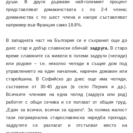
души. В други държави най-големият процент
представляват домакинствата с по 2-4 члена;
домакинства с по шест члена и нагоре съставляват
например във Франция само 18.8%.
В западната част на България се е съхранил още до
днес стар и добър славянски обичай:
задруга.
В старо
време славяните са живели в големи задруги (челяди)
или родове – т.е. няколко челяди в същия дом под
управлението на един началник, наречен домакин или
старейшина. В Софийско до днес още има челяди,
съставени от 30-40 души (в село Перник и др.).
Всичките членове на една челяд (задруга или род)
работят с общи сечива и се ползват от общия труд.
„Един за всички, всички за едного“. За голяма жалост
тази патриархална старославянска наредба пропада;
задругите се разлагат и отстъпват място на
индивидуализма.