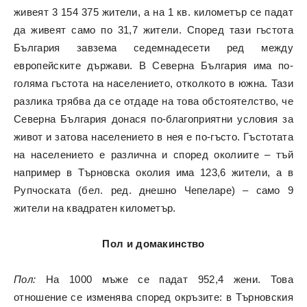
живеят 3 154 375 жители, а на 1 кв. километър се падат
да живеят само по 31,7 жители. Според тази гъстота
България завзема седемнадесети ред между
европейските държави. В Северна България има по-
голяма гъстота на населението, отколкото в южна. Тази
разлика трябва да се отдаде на това обстоятелство, че
Северна България донася по-благоприятни условия за
живот и затова населението в нея е по-гъсто. Гъстотата
на населението е различна и според околиите – тъй
например в Търновска околия има 123,6 жители, а в
Рупчоската (бел. ред. днешно Чепеларе) – само 9
жители на квадратен километър.
Пол и домакинство
Пол:
На 1000 мъже се падат 952,4 жени. Това
отношение се изменява според окръзите: в Търновския