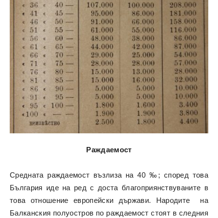
Раждаемост
Средната раждаемост възлиза на 40 ‰; според това
България иде на ред с доста благоприянствуваните в
това отношение европейски държави. Народите на
Балканския полуостров по раждаемост стоят в следния