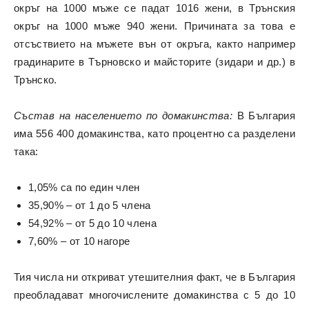
окръг на 1000 мъже се падат 1016 жени, в Трънския
окръг на 1000 мъже 940 жени. Причината за това е
отсъствието на мъжете вън от окръга, както например
градинарите в Търновско и майсторите (зидари и др.) в
Трънско.
Състав на населението по домакинства:
В България
има 556 400 домакинства, като процентно са разделени
така:
1,05% са по един член
35,90% – от 1 до 5 члена
54,92% – от 5 до 10 члена
7,60% – от 10 нагоре
Тия числа ни откриват утешителния факт, че в България
преобладават многочислените домакинства с 5 до 10