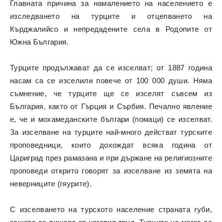
Главната причина за намалението на населението е
изследването на турците и отцепването на
Кърджалийсо и непредадените села в Родопите от
Южна България.
Турците продължават да се изселват; от 1887 година
насам са се изселили повече от 100 000 души. Няма
съмнение, че турците ще се изселят съвсем из
България, както от Гърция и Сърбия. Печално явление
е, че и мохамеданските българи (помаци) се изселват.
За изселване на турците най-много действат турските
проповедници, които дохождат всяка година от
Цариград през рамазана и при държане на религиозните
проповеди открито говорят за изселване из земята на
неверниците (гяурите).
С изселването на турското население страната губи,