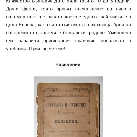
Княжество България да е била тази от 0 до 5 години.
Други факти, които правят впечатление са нивото
на смъртност в страната, което е едно от най-ниските в
цяла Европа, както и статистиката, показваща броя на
населението в големите български градове. Умишлено
сме запазили оригиналния правопис, използван в
учебника. Приятно четене!
Население