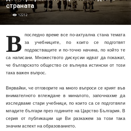
страната
12212
В
последно време все по-актуална стана темата
за учебниците, по които се подготвят
подрастващите и по-точно начина, по който те
са написани. Множеството дискусии идват да покажат,
че българското общество се вълнува истински от този
така важен въпрос.
Вярвайки, че отговорите на много въпроси се крият във
внимателното вглеждане в миналото, започнахме да
изследваме стари учебници, по които са се подготвяли
младите българи през годините на Царство България. В
серия от публикации ще Ви разкажем за този така
значим аспект на образованието.