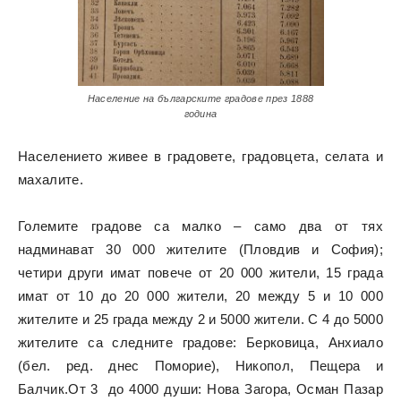
Население на българските градове през 1888
година
Населението живее в градовете, градовцета, селата и
махалите.
Големите градове са малко – само два от тях
надминават 30 000 жителите (Пловдив и София);
четири други имат повече от 20 000 жители, 15 града
имат от 10 до 20 000 жители, 20 между 5 и 10 000
жителите и 25 града между 2 и 5000 жители. С 4 до 5000
жителите са следните градове: Берковица, Анхиало
(бел. ред. днес Поморие), Никопол, Пещера и
Балчик.О
т 3 до 4000 души: Нова Загора, Осман Пазар