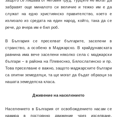
защото се лишава от неговия труд. Турците не могат да
забравят още миналото си величие и тежко им е да
служат на едно християнско правителство, което е
излизало из средата на един народ, който, така да се
рече, до вчера им е бил роб.
В България се преселват българите, заселени в
странство, а особено в Маджарско. В крайдунавската
равнина има вече заселени няколко села с маджарски
българи – в района на Плевеснко, Бялослатинско и пр.
Това преселване е важно, защото маджарските българи
са опитни земеделци, та ще могат да бъдат образци за
нашата земеделска класа.
Дживение на населението
Населението в България от освобождението насам се
намира в постоянно движение чрез изселване,