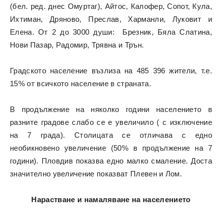
(бел. ред. днес Омуртаг), Айтос, Калофер, Сопот, Кула,
Ихтиман, Дряново, Преслав, Харманли, Луковит и
Елена. От 2 до 3000 души: Брезник, Бяла Слатина,
Нови Пазар, Радомир, Трявна и Трън.
Градското население възлиза на 485 396 жители, т.е.
15% от всичкото население в страната.
В продължение на няколко години населението в
разните градове слабо се е увеличило ( с изключение
на 7 града). Столицата се отличава с едно
необикновено увеличение (50% в продължение на 7
години). Пловдив показва едно малко смаление. Доста
значително увеличение показват Плевен и Лом.
Нарастване и намаляване на населението