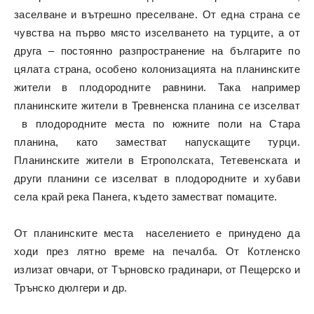
заселване и вътрешно преселване. От една страна се
чувства на първо място изселването на турците, а от
друга – постоянно разпространение на българите по
цялата страна, особено колонизацията на планинските
жители в плодородните равнини. Така например
планинските жители в Тревненска планина се изселват
в плодородните места по южните поли на Стара
планина, като заместват напускащите турци.
Планинските жители в Етрополската, Тетевенската и
други планини се изселват в плодородните и хубави
села край река Панега, където заместват помаците.
От планинските места населението е принудено да
ходи през лятно време на печалба. От Котленско
излизат овчари, от Търновско градинари, от Пещерско и
Трънско дюлгери и др.