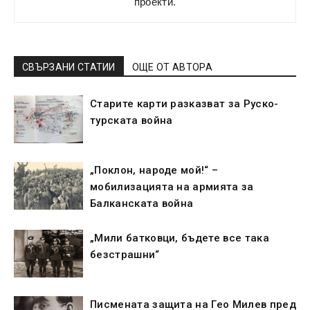
проекти.
СВЪРЗАНИ СТАТИИ
ОЩЕ ОТ АВТОРА
Старите карти разказват за Руско-
турската война
„Поклон, народе мой!“ –
мобилизацията на армията за
Балканската война
„Мили батковци, бъдете все така
безстрашни“
Писмената защита на Гео Милев пред