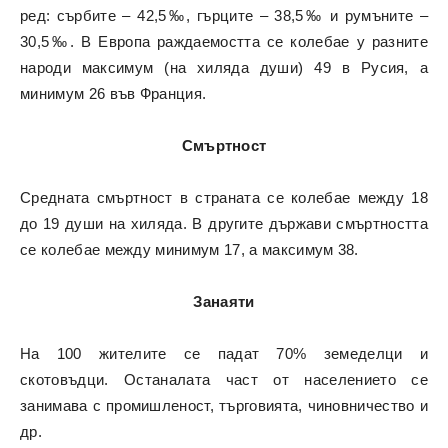
ред: сърбите – 42,5‰, гърците – 38,5‰ и румъните –
30,5‰. В Европа раждаемостта се колебае у разните
народи максимум (на хиляда души) 49 в Русия, а
минимум 26 във Франция.
Смъртност
Средната смъртност в страната се колебае между 18
до 19 души на хиляда. В другите държави смъртността
се колебае между минимум 17, а максимум 38.
Занаяти
На 100 жителите се падат 70% земеделци и
скотовъдци. Останалата част от населението се
занимава с промишленост, търговията, чиновничество и
др.