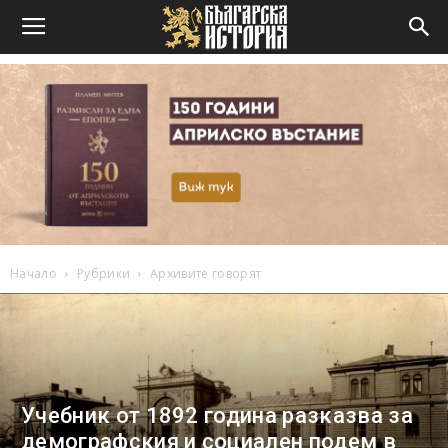
Начало
Рубрики
Архивите говорят
Учебник от 1892 година разказва за
демографския и социален подем в