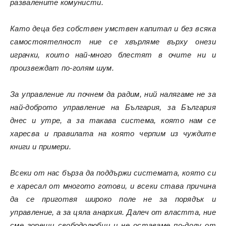
развалените комунисти.
Като деца без собствен умствен капитал и без всяка
самостоятелност ние се хвърляме върху онези
играчки, които най-много блестят в очите ни и
произвеждат по-голям шум.
За управление ли почнем да радим, ний налягаме не за
най-доброто управление на България, за България
днес и утре, а за такава система, която нам се
харесва и правилата на която черпим из чуждите
книги и примери.
Всеки от нас бърза да поддържи системата, която си
е харесал от многото готови, и всеки става причина
да се приготвя широко поле не за порядък и
управление, а за цяла анархия. Далеч от властта, ние
сме горещи свободолюбци и не оставаме по-долу от