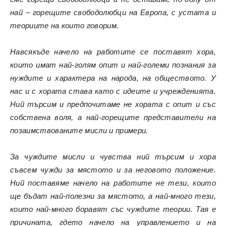
най – горещите свободолюбци на Европа, с устата и
теориите на които говорим.
Навсякъде начело на работите се поставят хора,
които имат най-голям опит и най-големи познания за
нуждите и характера на народа, на обществото. У
нас и с хората става като с идеите и учрежденията.
Ний търсим и предпочитаме не хората с опит и със
собствена воля, а най-горещите представители на
позаимствованите мисли и примери.
За чуждите мисли и чувства ний търсим и хора
съвсем чужди за мястото и за неговото положение.
Ний поставяме начело на работите не тези, които
ще бъдат най-полезни за мястото, а най-много тези,
които най-много боравят със чуждите теории. Тая е
причината, гдето начело на управлението и на