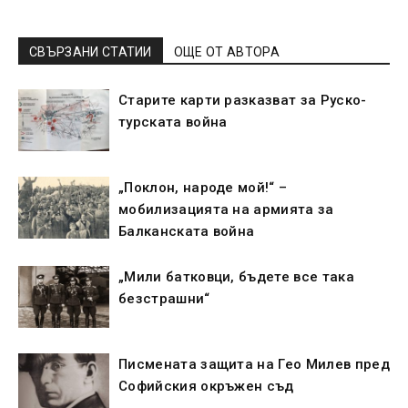
СВЪРЗАНИ СТАТИИ
ОЩЕ ОТ АВТОРА
Старите карти разказват за Руско-
турската война
„Поклон, народе мой!“ –
мобилизацията на армията за
Балканската война
„Мили батковци, бъдете все така
безстрашни“
Писмената защита на Гео Милев пред
Софийския окръжен съд