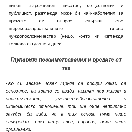
виден възрожденец, писател, общественик и
публицист, разглежда може би най-наболелия за
времето си въпрос свързан със
широкоразпространеното тогава
чуждопоклонничество (нещо, което ни изглежда
толкова актуално и днес).
Глупавите позаимствования и вредите от
тях
Ако си зададе човек труда да подири какви са
основите, на които се гради нашият нов живот в
политическото, умственообразователно и
икономическо отношение, той ще бъде неприятно
зачуден да види, че в тия основи няма нищо
самородно, няма нищо свое, народно, няма нищо
оригинално.