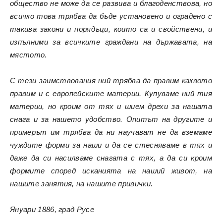
общество не може да се развива и благоденствова, но
всичко това трябва да бъде установено и оградено с
такива закони и порядъци, които са и свойствени, и
изпълними за всичките граждани на държавата, на
мястото.
С тези заимствования ний трябва да правим каквото
правим и с европейските материи. Купуваме ний тия
материи, но кроим от тях и шием дрехи за нашата
снага и за нашето удобство. Опитът на другите и
примерът им трябва да ни научават не да вземаме
чуждите форми за наши и да се стесняваме в тях и
даже да си насилваме снагата с тях, а да си кроим
формите според исканията на наший живот, на
нашите занятия, на нашите привички.
Януари 1886, град Русе