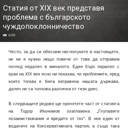
Статия от XIX век представя
проблема с българското
чуждопоклонничество
6339
Често, за да си обясним несполуките в настоящето,
не ни е нужно нещо повече от това да отправим
поглед недалеч в миналото. Един бърз паралел с
края на XIX век ясно ни показва, че проблемите, пред
които тогава е била изправена нашата държава,
далеч не са толкова различни от тези днес.
В следващите редове ще прочетете част от статията
на Тодор Икономов озаглавена „Глупавите
позаимствования и вредите от тях“. В нея един от
водачите на Консервативната партия, а също така