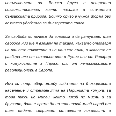
несъгласията ни. Всичко друго е нещастно
позаимствование, което насилва и осакатява
българската природа. Всичко друго е чужда форма без
всякакво удобство за българската снага.
За свобода ли почнем да говорим и да ратуваме, тая
свобода ний ще я вземем не такава, каквато отговаря
на нашето положение и на нашите сили, а каквато се
разбира или от нихилистите в Русия или от Рошфор
и комунистите в Париж, или от непримиримите
революционери в Европа.
Има ли нещо общо между задачите на българското
население и стремленията на Парижката комуна, за
това никой не мисли, както никой не мисли и за
другото, дали е време да начева наший млад народ от
там, където свършват отчаяните нихилисти и