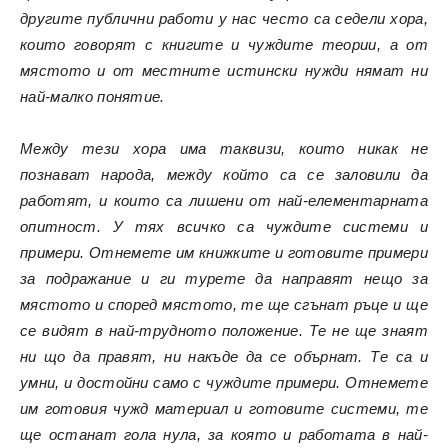
другите публични работи у нас често са седели хора,
които говорят с книгите и чуждите теории, а от
мястото и от местните истински нужди нямат ни
най-малко понятие.
Между тези хора има таквизи, които никак не
познават народа, между който са се заловили да
работят, и които са лишени от най-елементарната
опитност. У тях всичко са чуждите системи и
примери. Отнемете им книжките и готовите примери
за подражание и ги турете да направят нещо за
мястото и според мястото, те ще сгънат ръце и ще
се видят в най-трудното положение. Те не ще знаят
ни що да правят, ни накъде да се обърнат. Те са и
умни, и достойни само с чуждите примери. Отнемете
им готовия чужд материал и готовите системи, те
ще останат гола нула, за която и работата в най-