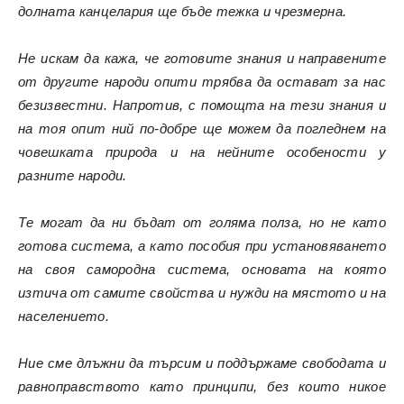
долната канцелария ще бъде тежка и чрезмерна.
Не искам да кажа, че готовите знания и направените
от другите народи опити трябва да остават за нас
безизвестни. Напротив, с помощта на тези знания и
на тоя опит ний по-добре ще можем да погледнем на
човешката природа и на нейните особености у
разните народи.
Те могат да ни бъдат от голяма полза, но не като
готова система, а като пособия при установяването
на своя самородна система, основата на която
изтича от самите свойства и нужди на мястото и на
населението.
Ние сме длъжни да търсим и поддържаме свободата и
равноправството като принципи, без които никое