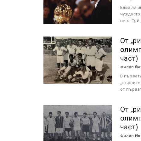
Едва ли и
чуждестра
него. Той
От „р
олимп
част)
Филип Йо
В първата
„първите
от първат
От „р
олимп
част)
Филип Йо