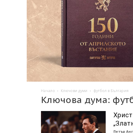
Начало
Ключови думи
футбол в България
Ключова дума: фут
Христ
„Злат
Петър Анг