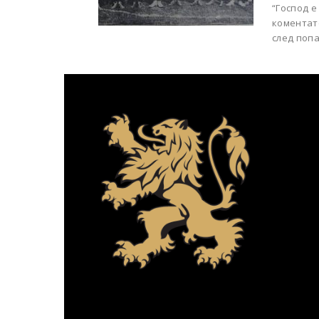
“Господ е
коментат
след попа