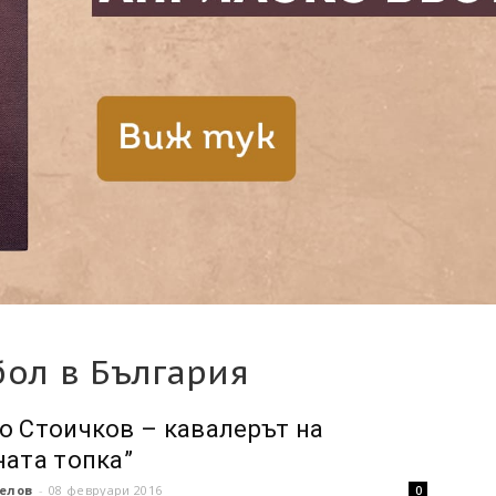
бол в България
о Стоичков – кавалерът на
ната топка”
елов
-
08 февруари 2016
0