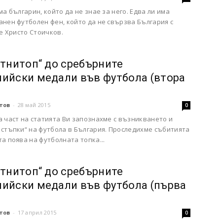
ма българин, който да не знае за него. Едва ли има
нен футболен фен, който да не свързва България с
 е Христо Стоичков.
итнитоп“ до сребърните
ийски медали във футбола (втора
тов
-
28 май 2015
0
 част на статията Ви запознахме с възникването и
 стъпки“ на футбола в България. Проследихме събитията
а поява на футболната топка...
итнитоп“ до сребърните
ийски медали във футбола (първа
тов
-
17 април 2015
0