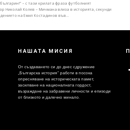
 българин!” – с тази крилата фраза футболният
ор Николай Колев – Мичмана влиза в историята, секунди
дението на Емил Костадинов във...
НАШАТА МИСИЯ
От създаването си до днес сдружение
„Българска история” работи в посока
опресняване на историческата памет,
засилване на националната гордост,
възраждане на забравени личности и епизоди
от близкото и далечно минало.