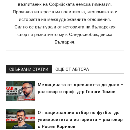
възпитаник на Софийската немска гимназия.
Проявява интерес към политикатa, икономиката и
историята на междудържавните отношения.
Силно се вълнува и от историята на българския
спорт и развитието му в Следосвобожденска
България.
СВЪРЗАНИ СТАТИИ
ОЩЕ ОТ АВТОРА
Медицината от древността до днес –
разговор с проф. д-р Георги Томов
От националния отбор по футбол до
университета и историята – разговор
с Росен Кирилов