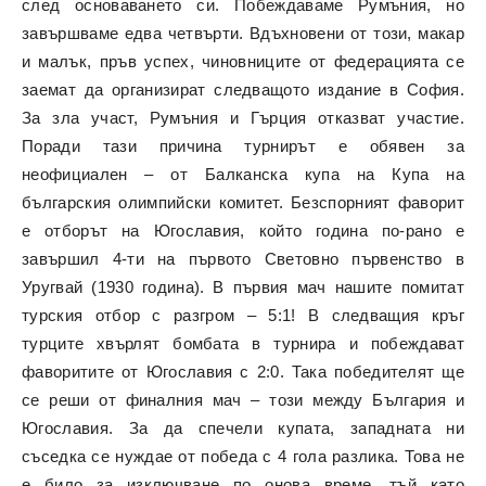
след основаването си. Побеждаваме Румъния, но
завършваме едва четвърти. Вдъхновени от този, макар
и малък, пръв успех, чиновниците от федерацията се
заемат да организират следващото издание в София.
За зла участ, Румъния и Гърция отказват участие.
Поради тази причина турнирът е обявен за
неофициален – от Балканска купа на Купа на
българския олимпийски комитет. Безспорният фаворит
е отборът на Югославия, който година по-рано е
завършил 4-ти на първото Световно първенство в
Уругвай (1930 година). В първия мач нашите помитат
турския отбор с разгром – 5:1! В следващия кръг
турците хвърлят бомбата в турнира и побеждават
фаворитите от Югославия с 2:0. Така победителят ще
се реши от финалния мач – този между България и
Югославия. За да спечели купата, западната ни
съседка се нуждае от победа с 4 гола разлика. Това не
е било за изключване по онова време, тъй като