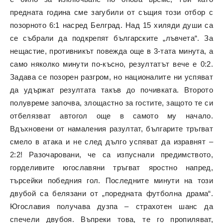
предната година сме загубили от същия този отбор с
позорното 6:1 насред Белград. Над 15 хиляди души са
се събрали да подкрепят българските „лъвчета“. За
нещастие, противникът повежда още в 3-тата минута, а
само няколко минути по-късно, резултатът вече е 0:2.
Задава се позорен разгром, но националите ни успяват
да удържат резултата такъв до почивката. Второто
полувреме започва, злощастно за гостите, защото те си
отбелязват автогол още в самото му начало.
Вдъхновени от намаления разултат, българите тръгват
смело в атака и не след дълго успяват да изравнят –
2:2! Разочаровани, че са изпуснали предимството,
горделивите югославяни тръгват яростно напред,
търсейки победния гол. Последните минути на този
двубой са белязани от „поредната футболна драма“.
Югославия получава дузпа – страхотен шанс да
спечели двубоя. Въпреки това, те го пропиляват,