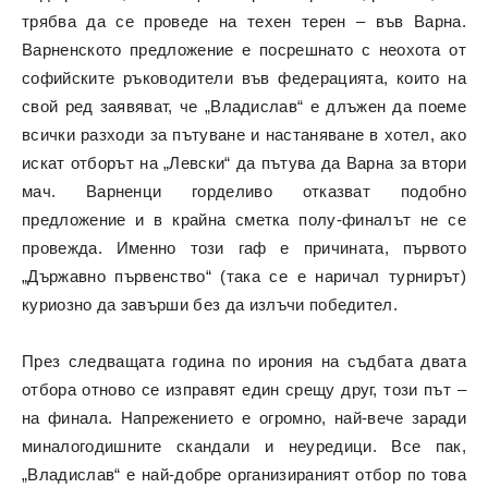
трябва да се проведе на техен терен – във Варна.
Варненското предложение е посрешнато с неохота от
софийските ръководители във федерацията, които на
свой ред заявяват, че „Владислав“ е длъжен да поеме
всички разходи за пътуване и настаняване в хотел, ако
искат отборът на „Левски“ да пътува да Варна за втори
мач. Варненци горделиво отказват подобно
предложение и в крайна сметка полу-финалът не се
провежда. Именно този гаф е причината, първото
„Държавно първенство“ (така се е наричал турнирът)
куриозно да завърши без да излъчи победител.
През следващата година по ирония на съдбата двата
отбора отново се изправят един срещу друг, този път –
на финала. Напрежението е огромно, най-вече заради
миналогодишните скандали и неуредици. Все пак,
„Владислав“ е най-добре организираният отбор по това