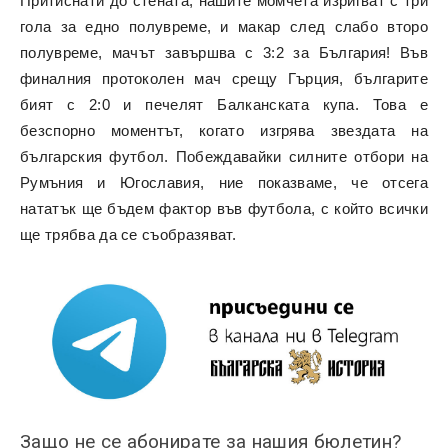
Притиснати до стената, нашите момчета изригват с три
гола за едно полувреме, и макар след слабо второ
полувреме, мачът завършва с 3:2 за България! Във
финалния протоколен мач срещу Гърция, българите
бият с 2:0 и печелят Балканската купа. Това е
безспорно моментът, когато изгрява звездата на
българския футбол. Побеждавайки силните отбори на
Румъния и Югославия, ние показваме, че отсега
нататък ще бъдем фактор във футбола, с който всички
ще трябва да се съобразяват.
Защо не се абонирате за нашия бюлетин?