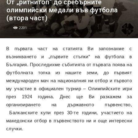
От „ритнитоп“ до сребърните
олимпийски медали във футбола
(втора част)
2201
В първата част на статията Ви запознахме с
възникването и „първите стъпки“ на футбола в
България. Проследихме събитията от първата поява на
футболната топка из нашите земи, до първият
международен мач на националния ни отбор и първото
му участие в официален турнир – Олимпийските игри
през 1924 година. Днес ще Ви разкажем за
организирането на държавното първенство,
Балканските купи през 30-те години, участието на
македонски отбор в първенството ни и още интересни
случки.