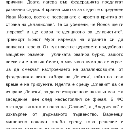
причини. Двата лагера във федерацията предлагат
различни съдии. В крайна сметка за съдия е определен
Иван Йонов, което е посрещнато с яростна критика от
страна на „Владислав“. Те са убедени, че Йонов ще ги
„пореже“ и ще свири тенденциозно за „славистите“.
Треньорт Ернст Мург нарежда на играчите си да
напуснат терена. От тук насетне цирковете придобиват
мащабни размери. Публиката реагира бурно, защото
всеки си е платил билет, а мач явно няма да се играе.
За да смекчат настроението на запалянковците, от
федерацията викат отбора на „Левски“, който по това
време е на трибуните. Идеята е срещу „Славия“ да се
изправи „Левски“, за да се изиграе поне някакъв мач. На
заседание, ден след несъстоялия се финал, БНФС
отсъжда титлата в полза на „Славия“, а „Владислав“ е
изхвърлен от държавното първенство. Варненци
мигновено подават жалба срещу това решение и