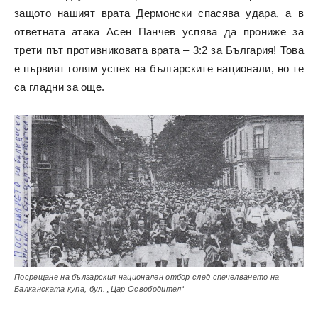
защото нашият врата Дермонски спасява удара, а в
ответната атака Асен Панчев успява да прониже за
трети път противниковата врата – 3:2 за България! Това
е първият голям успех на българските национали, но те
са гладни за още.
Посрещане на българския национален отбор след спечелването на
Балканската купа, бул. „Цар Освободител“