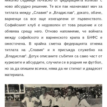
няколко седмици по-късно от федерацията излизат с
ново абсурдно решение. Те все пак назначават мач за
титлата между „Славия“ и „Владислав“, докато, обаче,
варненци са все още изхвърлени от първенството.
Софийският клуб е недоволен от това решение и се
обявява срещу него. Отново напомняме, че войната
между софийското и варненското крила в БНФС е
ожесточена. В крайна сметка федерацията отнема
титлата на „Славия“ и я присъжда служебно на
„Владислав“. Дотук описаните събития са само част от
куриозите и абсурдите, случили се в родния ни футбол,
но за да опишем всички, няма да ни стигнат и двадесет
материала.