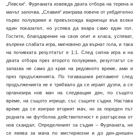
„Левски“. Фурланата извежда двата отбора на терена и
мачът започва. „Славия“ изиграва повече от уебдително
първо полувреме и превъзхожда варненци във всеки
един показател, но успява да вкара само един гол.
Гостите, благодарение на своя опит и класа, успяват,
въпреки слабата игра, мигновено да върнат гола, и така
на почивката резултатът е 1:1. След силна игра и на
двата отбора през второто полувреме, резултатът се
запазва не само до края на редовното време, ами и
през продълженията. По тогавашния регламент след
продълженията не е трябвало да се играят дузпи, а се
организира нов мач на следващия ден, по същото
време, на същото игрище, със същите съдии. Настава
време да се изиграе вторият мач, но за пореден път
родната ни футболна действителност е разтърсена от
нов скандал. Определеният за съдия – Фурланата, не
се явява за мача по мистериозни и до ден-днешен