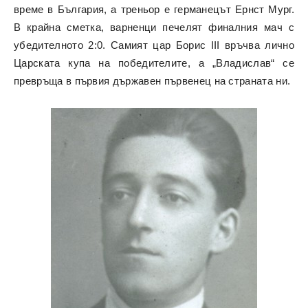
време в България, а треньор е германецът Ернст Мург.
В крайна сметка, варненци печелят финалния мач с
убедителното 2:0. Самият цар Борис III връчва лично
Царската купа на победителите, а „Владислав“ се
превръща в първия държавен първенец на страната ни.