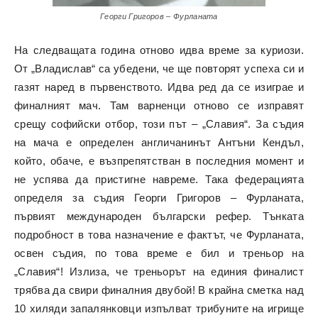
Георги Григоров – Фурланата
На следващата година отново идва време за куриози.
От „Владислав“ са убедени, че ще повторят успеха си и
газят наред в първенството. Идва ред да се изиграе и
финалният мач. Там варненци отново се изправят
срещу софийски отбор, този път – „Славия“. За съдия
на мача е определен англичанинът Антъни Кендъл,
който, обаче, е възпрепятстван в последния момент и
не успява да пристигне навреме. Така федерацията
определя за съдия Георги Григоров – Фурланата,
първият международен български рефер. Тънката
подробност в това назначение е фактът, че Фурланата,
освен съдия, по това време е бил и треньор на
„Славия“! Излиза, че треньорът на единия финалист
трябва да свири финалния двубой! В крайна сметка над
10 хиляди запалянковци изпълват трибуните на игрище