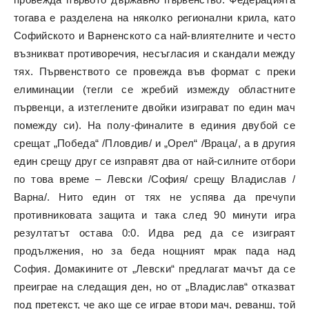
тогава е разделена на няколко регионални крила, като
Софийското и Варненското са най-влиятелните и често
възникват противоречия, несъгласия и скандали между
тях. Първенството се провежда във формат с преки
елиминации (тегли се жребий измежду областните
първенци, а изтеглените двойки изиграват по един мач
помежду си). На полу-финалите в единия двубой се
срещат „Победа“ /Пловдив/ и „Орел“ /Враца/, а в другия
един срещу друг се изправят два от най-силните отбори
по това време – Левски /София/ срещу Владислав /
Варна/. Нито един от тях не успява да пречупи
противниковата защита и така след 90 минути игра
резултатът остава 0:0. Идва ред да се изиграят
продължения, но за беда нощният мрак пада над
София. Домакините от „Левски“ предлагат мачът да се
преиграе на следащия ден, но от „Владислав“ отказват
под претекст, че ако ще се играе втори мач, реванш, той