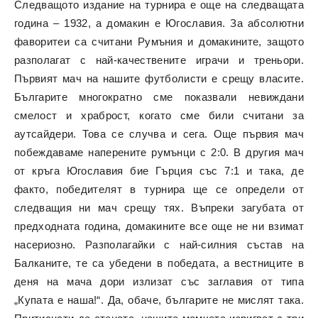
Следващото издание на турнира е още на следващата
година – 1932, а домакин е Югославия. За абсолютни
фаворитеи са считани Румъния и домакините, защото
разполагат с най-качествените играчи и треньори.
Първият мач на нашите футболисти е срещу власите.
Българите многократно сме показвали невиждани
смелост и храброст, когато сме били считани за
аутсайдери. Това се случва и сега. Още първия мач
побеждаваме наперените румънци с 2:0. В другия мач
от кръга Югославия бие Гърция със 7:1 и така, де
факто, победителят в турнира ще се определи от
следващия ни мач срещу тях. Въпреки загубата от
предходната година, домакините все още не ни взимат
насериозно. Разполагайки с най-силния състав на
Балканите, те са убедени в победата, а вестниците в
деня на мача дори излизат със заглавия от типа
„Купата е наша!“. Да, обаче, българите не мислят така.