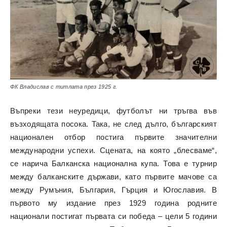
ФК Владислав с титлата през 1925 г.
Въпреки тези неуредици, футболът ни тръгва във
възходящата посока. Така, не след дълго, българският
национален отбор постига първите значителни
международни успехи. Сцената, на която „блесваме“,
се нарича Балканска национална купа. Това е турнир
между балканските държави, като първите мачове са
между Румъния, България, Гърция и Югославия. В
първото му издание през 1929 година родните
национали постигат първата си победа – цели 5 години