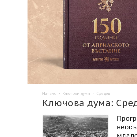
Начало
Ключови думи
Средец
Ключова дума: Сре
Прогр
неосъ
младо