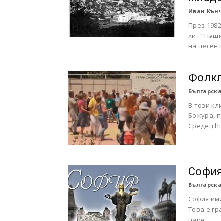
Иван Кън
През 1982
хит “Наши
на песента
Фолкл
Българска
В този кл
Божура, п
Средец.ht
София
Българска
София има
Това е гр
царе.