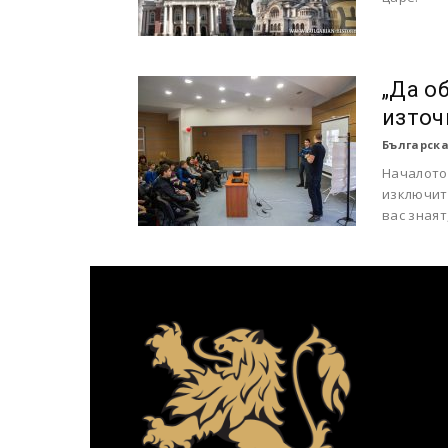
„Да о
източ
Българска
Началото 
изключит
вас знаят,