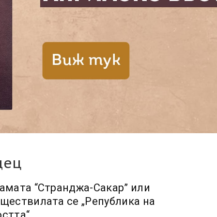
дец
амата “Странджа-Сакар” или
ществилата се „Република на
стта“