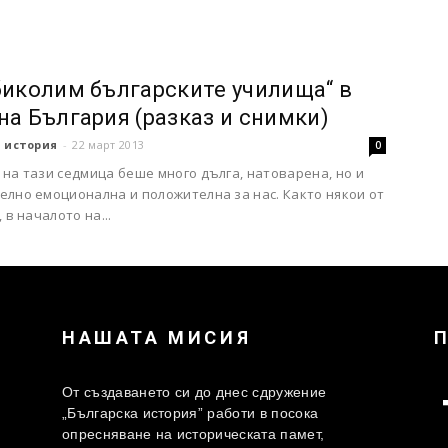
биколим българските училища“ в
на България (разказ и снимки)
 история
-
22 март 2013
0
на тази седмица беше много дълга, натоварена, но и
елно емоционална и положителна за нас. Както някои от
 в началото на...
НАШАТА МИСИЯ
От създаването си до днес сдружение
„Българска история” работи в посока
опресняване на историческата памет,