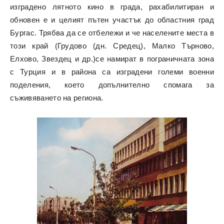
изградено лятното кино в града, рахабилитиран и
обновен е и целият пътен участък до областния град
Бургас. Трябва да се отбележи и че населените места в
този край (Грудово (дн. Средец), Малко Търново,
Елхово, Звездец и др.)се намират в пограничната зона
с Турция и в района са изградени големи военни
поделения, което допълнително спомага за
съживяването на региона.