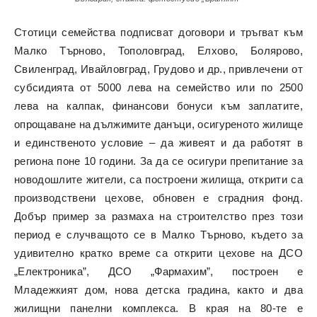
Стотици семейства подписват договори и тръгват към
Малко Търново, Тополовград, Елхово, Болярово,
Свиленград, Ивайловград, Грудово и др., привлечени от
субсидията от 5000 лева на семейство или по 2500
лева на калпак, финансови бонуси към заплатите,
опрощаване на дължимите данъци, осигуреното жилище
и единственото условие – да живеят и да работят в
региона поне 10 години. За да се осигури препитание за
новодошлите жители, са построени жилища, открити са
производствени цехове, обновен е сградния фонд.
Добър пример за размаха на строителство през този
период е случващото се в Малко Търново, където за
удивително кратко време са открити цехове на ДСО
„Електроника”, ДСО „Фармахим”, построен е
Младежкият дом, нова детска градина, както и два
жилищни панелни комплекса. В края на 80-те е