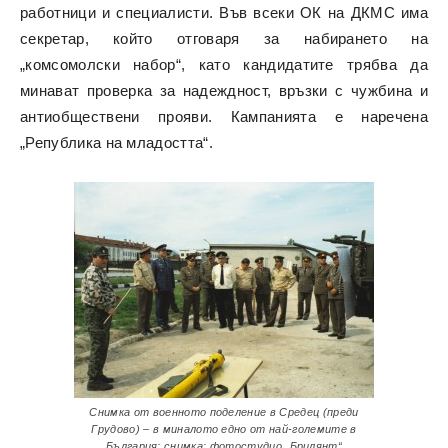
работници и специалисти. Във всеки ОК на ДКМС има
секретар, който отговаря за набирането на
„комсомолски набор“, като кандидатите трябва да
минават проверка за надеждност, връзки с чужбина и
антиобществени прояви. Кампанията е наречена
„Република на младостта“.
Снимка от военното поделение в Средец (преди
Грудово) – в миналото едно от най-големите в
България; снимка: фотостудио „Брилянт“