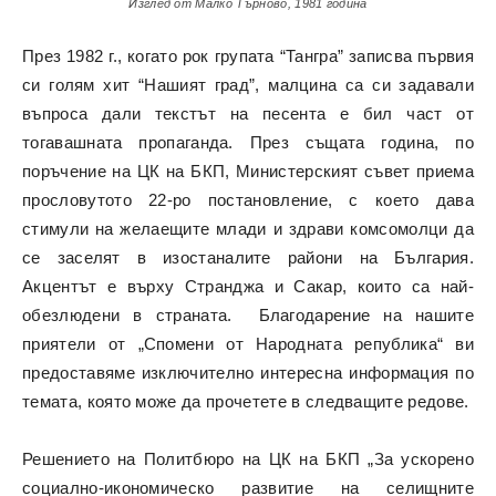
Изглед от Малко Търново, 1981 година
През 1982 г., когато рок групата “Тангра” записва първия
си голям хит “Нашият град”, малцина са си задавали
въпроса дали текстът на песента е бил част от
тогавашната пропаганда. През същата година, по
поръчение на ЦК на БКП, Министерският съвет приема
прословутото 22-ро постановление, с което дава
стимули на желаещите млади и здрави комсомолци да
се заселят в изостаналите райони на България.
Акцентът е върху Странджа и Сакар, които са най-
обезлюдени в страната. Благодарение на нашите
приятели от
„Спомени от Народната република“
ви
предоставяме изключително интересна информация по
темата, която може да прочетете в следващите редове.
Решението на Политбюро на ЦК на БКП „За ускорено
социално-икономическо развитие на селищните