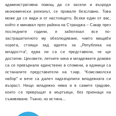
административна помощ да се засели и възроди
икономически регионът, се проваля безславно. Това
може да се види и от настоящето. Всеки един от вас,
който е минавал през района на Странджа – Сакар през
последните години, е забелязал все по-
застрашителното му обезлюдяване, чиито мащаби
хората, стоящи зад идеята за „Република на
младостта“, едва ли са си представяли, че ще
достигне. Цеховете, летните кина и младежките домове
са се превърнали единствено в спомени, а единици са
останалите представители на т.нар. “Комсомолски
набор” и вече са далеч надхвърлили младежката си
възраст. Нищо младежко няма и в самите градове,
които се превръщат в мъртъвци, без признаци на
съживяване. Тъжно, но истина…