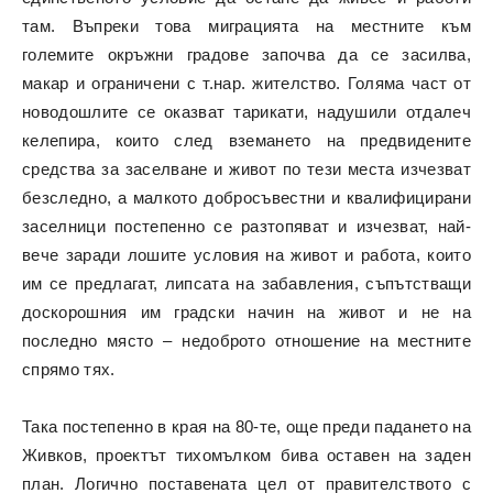
там. Въпреки това миграцията на местните към
големите окръжни градове започва да се засилва,
макар и ограничени с т.нар. жителство. Голяма част от
новодошлите се оказват тарикати, надушили отдалеч
келепира, които след вземането на предвидените
средства за заселване и живот по тези места изчезват
безследно, а малкото добросъвестни и квалифицирани
заселници постепенно се разтопяват и изчезват, най-
вече заради лошите условия на живот и работа, които
им се предлагат, липсата на забавления, съпътстващи
доскорошния им градски начин на живот и не на
последно място – недоброто отношение на местните
спрямо тях.
Така постепенно в края на 80-те, още преди падането на
Живков, проектът тихомълком бива оставен на заден
план. Логично поставената цел от правителството с