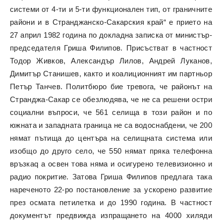
системи от 4-ти и 5-ти функционален тип, от граничните
райони и в Странджанско-Сакарския край“ е прието на
27 април 1982 година по докладна записка от министър-
председателя Гриша Филипов. Присъстват в частност
Тодор Живков, Александър Лилов, Андрей Луканов,
Димитър Станишев, както и коалиционният им партньор
Петър Танчев. Политбюро бие тревога, че районът на
Странджа-Сакар се обезлюдява, че не са решени остри
социални въпроси, че 561 селища в този район и по
южната и западната граница не са водоснабдени, че 200
нямат пътища до центъра на селищната система или
изобщо до друго село, че 550 нямат пряка телефонна
връзкаq а освен това няма и осигурено телевизионно и
радио покритие. Затова Гриша Филипов предлага така
нареченото 22-ро постановление за ускорено развитие
през осмата петилетка и до 1990 година. В частност
документът предвижда изпращането на 4000 хиляди