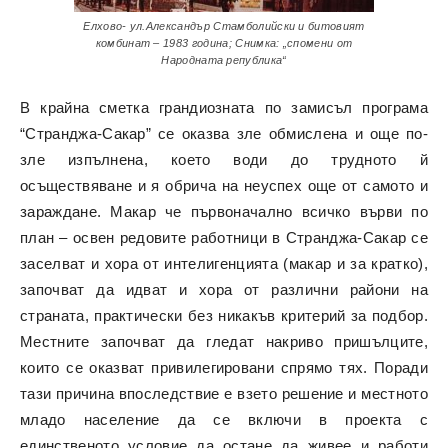
Елхово- ул.Александър Стамболийски и битовият
комбинат – 1983 година; Снимка: „спомени от
Народната република“
В крайна сметка грандиозната по замисъл програма
“Странджа-Сакар” се оказва зле обмислена и още по-
зле изпълнена, което води до трудното й
осъществяване и я обрича на неуспех още от самото и
зараждане. Макар че първоначално всичко върви по
план – освен редовите работници в Странджа-Сакар се
заселват и хора от интелигенцията (макар и за кратко),
започват да идват и хора от различни райони на
страната, практически без никакъв критерий за подбор.
Местните започват да гледат накриво пришълците,
които се оказват привилегировани спрямо тях. Поради
тази причина впоследствие е взето решение и местното
младо население да се включи в проекта с
единственото условие да остане да живее и работи