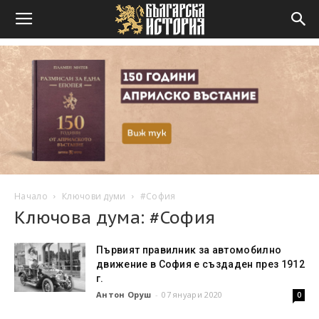
Начало
Ключови думи
#София
Ключова дума: #София
Първият правилник за автомобилно
движение в София е създаден през 1912
г.
Антон Оруш
-
07 януари 2020
0