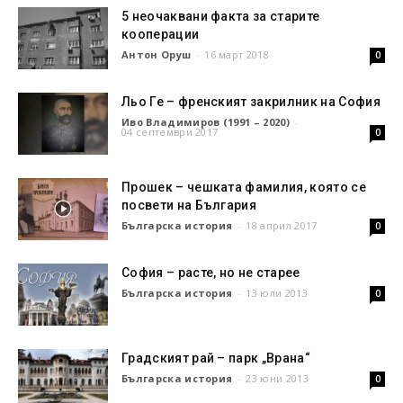
5 неочаквани факта за старите
кооперации
Антон Оруш
-
16 март 2018
0
Льо Ге – френският закрилник на София
Иво Владимиров (1991 – 2020)
-
04 септември 2017
0
Прошек – чешката фамилия, която се
посвети на България
Българска история
-
18 април 2017
0
София – расте, но не старее
Българска история
-
13 юли 2013
0
Градският рай – парк „Врана“
Българска история
-
23 юни 2013
0