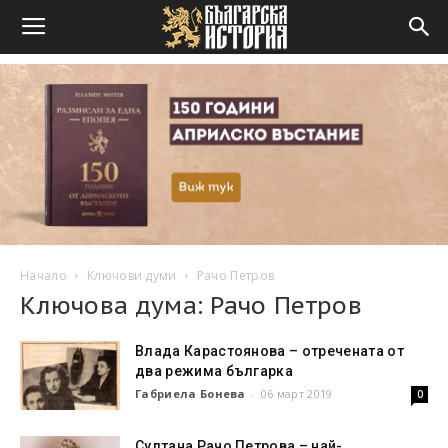
Начало
Ключови думи
Рачо Петров
Ключова дума: Рачо Петров
Влада Карастоянова – отречената от
два режима българка
Габриела Бонева
-
06 март 2019
0
Султана Рачо Петрова – най-