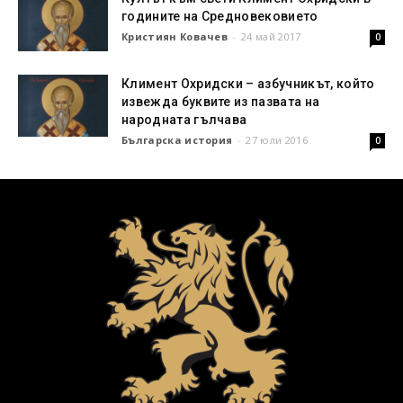
годините на Средновековието
Кристиян Ковачев
-
24 май 2017
0
Климент Охридски – азбучникът, който
извежда буквите из пазвата на
народната гълчава
Българска история
-
27 юли 2016
0