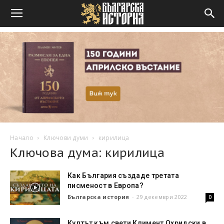
Начало
Ключови думи
кирилица
Ключова дума: кирилица
Как България създаде третата
писменост в Европа?
Българска история
-
29 декември 2022
0
Култът към свети Климент Охридски в