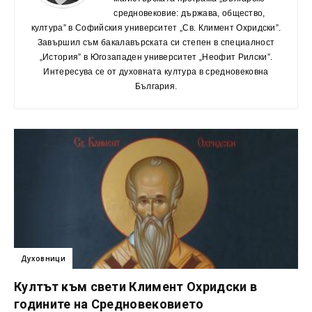
средновековие: държава, общество,
култура” в Софийския университет „Св. Климент Охридски”.
Завършил съм бакалавърската си степен в специалност
„История” в Югозападен университет „Неофит Рилски”.
Интересува се от духовната култура в средновековна
България.
Духовници
Култът към свети Климент Охридски в
годините на Средновековието