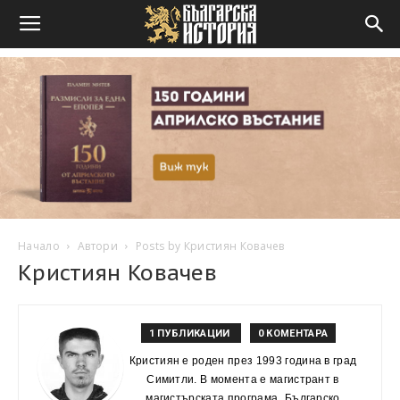
Начало
Автори
Posts by Кристиян Ковачев
Кристиян Ковачев
1 ПУБЛИКАЦИИ
0 КОМЕНТАРА
Кристиян е роден през 1993 година в град
Симитли. В момента е магистрант в
магистърската програма „Българско