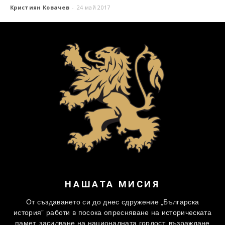
Кристиян Ковачев
-
24 май 2017
НАШАТА МИСИЯ
От създаването си до днес сдружение „Българска
история” работи в посока опресняване на историческата
памет, засилване на националната гордост, възраждане