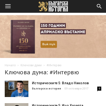
Начало
Ключови думи
#Интервю
Ключова дума: #Интервю
Историческите 5: Владо Николов
Българска история
-
09 октомври 2017
0
Историческите 5: Ицо Хазарта