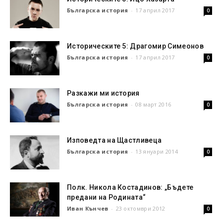
Българска история
-
17 април 2017
0
Историческите 5: Драгомир Симеонов
Българска история
-
17 април 2017
0
Разкажи ми история
Българска история
-
08 март 2016
0
Изповедта на Щастливеца
Българска история
-
13 януари 2014
0
Полк. Никола Костадинов: „Бъдете
предани на Родината“
Иван Кънчев
-
23 октомври 2012
0