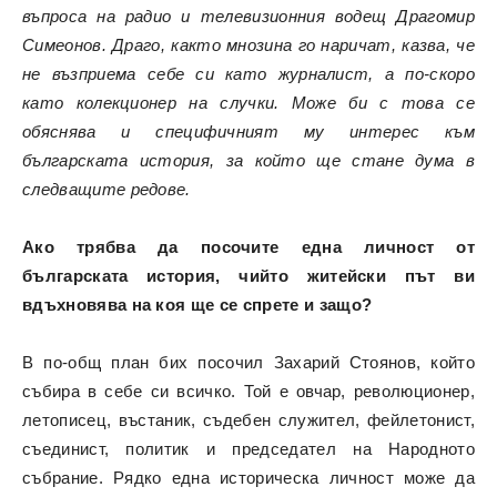
въпроса на радио и телевизионния водещ Драгомир
Симеонов. Драго, както мнозина го наричат, казва, че
не възприема себе си като журналист, а по-скоро
като колекционер на случки. Може би с това се
обяснява и специфичният му интерес към
българската история, за който ще стане дума в
следващите редове.
Aко трябва да посочите една личност от
българската история, чийто житейски път ви
вдъхновява на коя ще се спрете и защо?
В по-общ план бих посочил Захарий Стоянов, който
събира в себе си всичко. Той е овчар, революционер,
летописец, въстаник, съдебен служител, фейлетонист,
съединист, политик и председател на Народното
събрание. Рядко една историческа личност може да