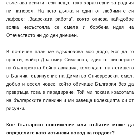
съчетава всички тези неща, така характерни за родния
ни натюрел. На него дължа и един от любимите си
лафове: „Заарската работа”, която описва най-добре
всяка несъстояла се смела и борбена идея на
Отечеството ни до ден днешен.
В по-личен план ме вдъхновява моя дядо, Бог да го
прости, майор Драгомир Симеонов, един от пионерите
на българската бойна авиация, комендант на летището
в Балчик, съвипусник на Димитър Списаревски, смел,
добър и весел човек, който обичаше България без да
превръща това в парадиране. Той ми показа красотата
на българските планини и ми завеща колекцията си от
рисунки.
Кое българско постижение или събитие може да
определите като истински повод за гордост?