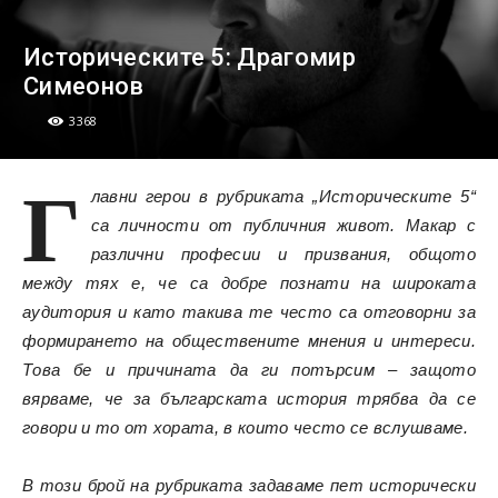
Историческите 5: Драгомир
Симеонов
3368
Г
лавни герои в рубриката „Историческите 5“
са личности от публичния живот. Макар с
различни професии и призвания, общото
между тях е, че са добре познати на широката
аудитория и като такива те често са отговорни за
формирането на обществените мнения и интереси.
Това бе и причината да ги потърсим – защото
вярваме, че за българската история трябва да се
говори и то от хората, в които често се вслушваме.
В този брой на рубриката задаваме пет исторически