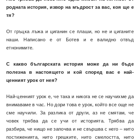
родната история, извор на мъдрост за вас, коя ще е
тя?
От гръцка лъжа и циганин се плаши, но не и циганите
наши. Написано е от Ботев и е валидно отвъд
етнонимите.
С какво българската история може да ни бъде
полезна в настоящето и кой според вас е най-
ценният урок от нея?
Най-ценният урок е, че така и никога не се научихме да
внимаваме в час. Но дори това е урок, който все още не
сме научили. За разлика от други, аз не смятам, че
човек трябва да се учи от историята. Трябва да
разбира, че нищо не започва и не свършва с него – нито
постиженията, нито грешките, нито смелостта, нито