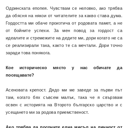
Одринската епопея. Чувствам се неловко, ако трябва
да обясня на някои от читателите за какво става дума.
Гордостта ми обаче произтича от родовата памет, а не
от бойните успехи. За мен повод за гордост са
идеалите и стремежите на дедите ми, дори когато не са
се реализирали така, както те са мечтали. Дори точно
заради това понякога.
Кое историческо място у нас обичате да
посещавате?
Асеновата крепост. Дядо ми ме заведе за първи път
там, когато бях съвсем малък, така че я свързвам
освен с историята на Второто българско царство и с
усещането ми за родова приемственост.
Ако трябва да посочите една мисъл на личност от