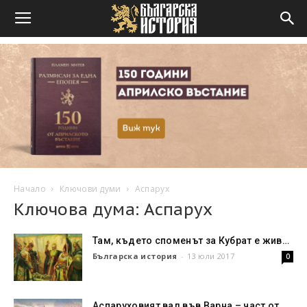
Начало
Ключови думи
Аспарух
Ключова дума: Аспарух
Там, където споменът за Кубрат е жив…
Българска история
-
13 юли 2017
0
Аспаруховият вал във Варна – част от