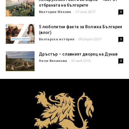
отбраната на българите
Виктория Жекова
-
07 юли 2017
0
5 любопитни факта за Волжка България
(влог)
Българска история
-
08 април 2017
0
Дръстър – славният дворец на Дунав
Нели Великова
-
05 май 2016
0