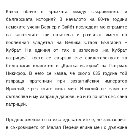
Каква обаче е връзката между съкровището и
българската история? В началото на 80-те години
немските учени Вернер и Зайбт изследват монограмите
на запазените три пръстена и разчитат името на
последния владетел на Велика Стара България –
Кубрат. На единия от тях е изписано „на Кубрат
патриция“, което се свързва със свидетелството за
българския владетел в „Кратка история“ на Патриах
Никифор. В него се казва, че около 635 година той
изпраща пратеници при византийския император
Ираклий, чрез които иска мир. Ираклий не само се
съгласява и му изпраща дарове, но и го почита със сана
патриций.
Предположението на изследователите е, че запазеният
в съкровището от Малая Перешчепина меч с дължина