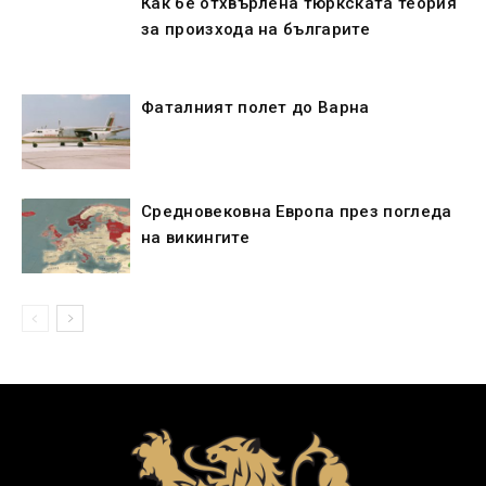
Как бе отхвърлена тюркската теория
за произхода на българите
Фаталният полет до Варна
Средновековна Европа през погледа
на викингите