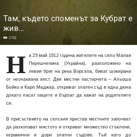
Там, където споменът за Кубрат е
жив…
3752
Н
а 29 май 1912 година жителите на село Малая
Перешчепина (Украйна), разположено на
левия бряг на река Ворскла, биват шокирани
от неочаквана вест. Две местни пастирчета – Альоша
Бойко и Карп Маджар, откриват златен съд в една дюна
докато пасат овцете и бързат да кажат на родителите
си.
В присъствието на селския пристав местните започват
да разкопават мястото и откриват множество стъклени,
керамични и дори златни съдове. Тъй като до