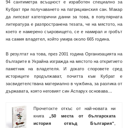
94 сантиметра всъщност е изработен специално за
Кубрат при получаването на патрицианския сан. Макар
да липсват категорични данни за това, в популярната
литература е разпространена тезата, че на мястото, на
което е намерено съкровището, се е намирал и гробът
на самия владетел, който умира около 665 година.
В резултат на това, през 2001 година Организацията на
българите в Украйна изгражда на мястото на откритието
паметник на владетеля. И докато споровете сред
историците продължават, почитта към Кубрат е
засвидетелствана материално в чужбина, за разлика от
държавата, която неговият син Аспарух основава…
Прочетохте откъс от най-новата ни
книга
„50 места от българската
история отвъд България“
,