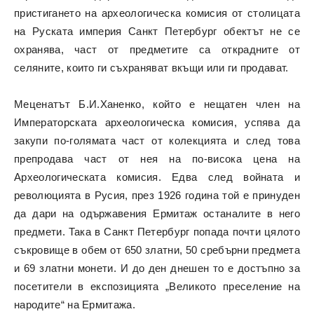
пристигането на археологическа комисия от столицата
на Руската империя Санкт Петербург обектът не се
охранява, част от предметите са открадните от
селяните, които ги съхраняват вкъщи или ги продават.
Меценатът Б.И.Ханенко, който е нещатен член на
Императорската археологическа комисия, успява да
закупи по-голямата част от колекцията и след това
препродава част от нея на по-висока цена на
Археологическата комисия. Едва след войната и
революцията в Русия, през 1926 година той е принуден
да дари на одържавения Ермитаж останалите в него
предмети. Така в Санкт Петербург попада почти цялото
съкровище в обем от 650 златни, 50 сребърни предмета
и 69 златни монети. И до ден днешен то е достъпно за
посетители в експозицията „Великото преселение на
народите“ на Ермитажа.