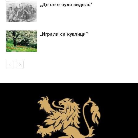
„Де се е чуло видело“
„Играли са куклици“