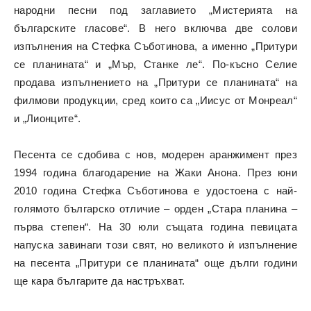
народни песни под заглавието „Мистерията на
българските гласове“. В него включва две солови
изпълнения на Стефка Съботинова, а именно „Притури
се планината“ и „Мър, Станке ле“. По-късно Селие
продава изпълнението на „Притури се планината“ на
филмови продукции, сред които са „Иисус от Монреал“
и „Лионците“.
Песента се сдобива с нов, модерен аранжимент през
1994 година благодарение на Жаки Анона. През юни
2010 година Стефка Съботинова е удостоена с най-
голямото българско отличие – орден „Стара планина –
първа степен“. На 30 юли същата година певицата
напуска завинаги този свят, но великото ѝ изпълнение
на песента „Притури се планината“ още дълги години
ще кара българите да настръхват.