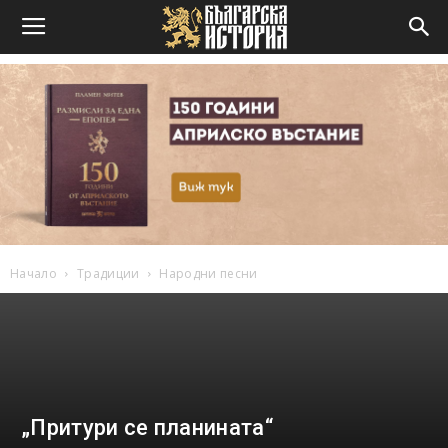
Начало
Традиции
Народни песни
„Притури се планината“