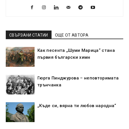
СВЪРЗАНИ СТАТИИ
ОЩЕ ОТ АВТОРА
Как песента „Шуми Марица“ стана
първия български химн
Гюрга Пинджурова – неповторимата
трънчанка
„Къде си, вярна ти любов народна“