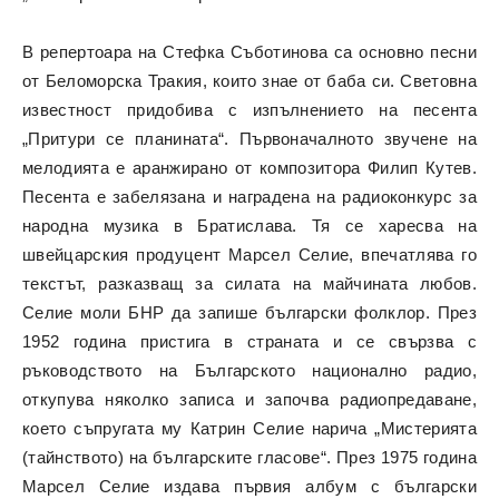
В репертоара на Стефка Съботинова са основно песни
от Беломорска Тракия, които знае от баба си. Световна
известност придобива с изпълнението на песента
„Притури се планината“. Първоначалното звучене на
мелодията е аранжирано от композитора Филип Кутев.
Песента е забелязана и наградена на радиоконкурс за
народна музика в Братислава. Тя се харесва на
швейцарския продуцент Марсел Селие, впечатлява го
текстът, разказващ за силата на майчината любов.
Селие моли БНР да запише български фолклор. През
1952 година пристига в страната и се свързва с
ръководството на Българското национално радио,
откупува няколко записа и започва радиопредаване,
което съпругата му Катрин Селие нарича „Мистерията
(тайнството) на българските гласове“. През 1975 година
Марсел Селие издава първия албум с български