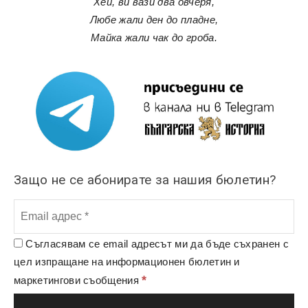
Хей, ви вази два овчеря,
Любе жали ден до пладне,
Майка жали чак до гроба.
Защо не се абонирате за нашия бюлетин?
Съгласявам се email адресът ми да бъде съхранен с
цел изпращане на информационен бюлетин и
*
маркетингови съобщения