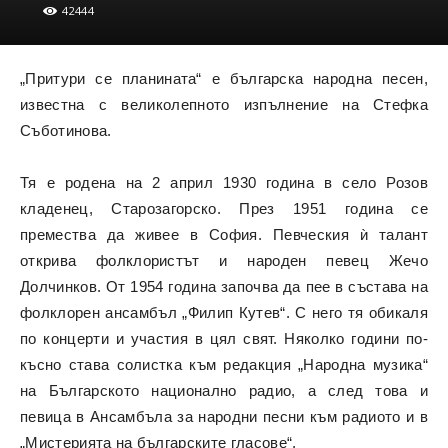
42444
„Притури се планината“ е българска народна песен,
известна с великолепното изпълнение на Стефка
Съботинова.
Тя е родена на 2 април 1930 година в село Розов
кладенец, Старозагорско. През 1951 година се
премества да живее в София. Певческия ѝ талант
открива фолклористът и народен певец Жечо
Долчинков. От 1954 година започва да пее в състава на
фолклорен ансамбъл „Филип Кутев“. С него тя обикаля
по концерти и участия в цял свят. Няколко години по-
късно става солистка към редакция „Народна музика“
на Българското национално радио, а след това и
певица в Ансамбъла за народни песни към радиото и в
„Мистерията на българските гласове“.