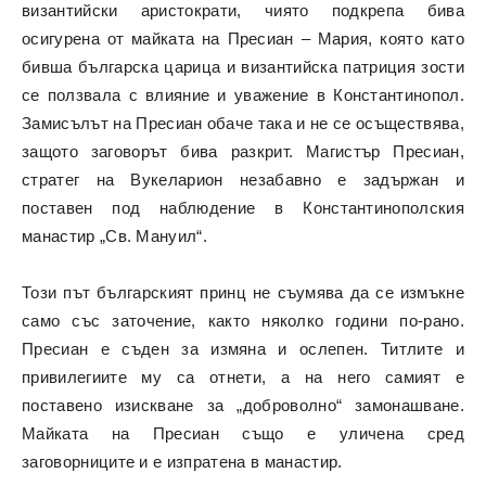
византийски аристократи, чиято подкрепа бива
осигурена от майката на Пресиан – Мария, която като
бивша българска царица и византийска патриция зости
се ползвала с влияние и уважение в Константинопол.
Замисълът на Пресиан обаче така и не се осъществява,
защото заговорът бива разкрит. Магистър Пресиан,
стратег на Вукеларион незабавно е задържан и
поставен под наблюдение в Константинополския
манастир „Св. Мануил“.
Този път българският принц не съумява да се измъкне
само със заточение, както няколко години по-рано.
Пресиан е съден за измяна и ослепен. Титлите и
привилегиите му са отнети, а на него самият е
поставено изискване за „доброволно“ замонашване.
Майката на Пресиан също е уличена сред
заговорниците и е изпратена в манастир.