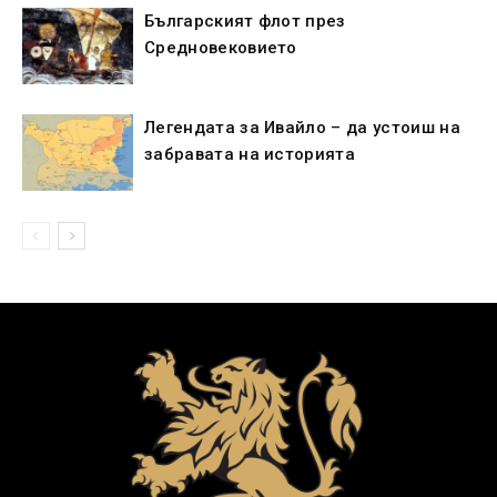
Българският флот през
Средновековието
Легендата за Ивайло – да устоиш на
забравата на историята