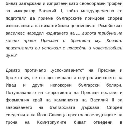
биват задържани и изпратени като своеобразен трофей
за император Василий II, който междувременно се
подготвял да приеме българските принцове според
изискванията на византийския церемониал. Ромейският
василевс наредил издигането на
„…висока трибуна на
която приел Пресиан с братята му. Когато
пристигнали ги успокоил с праведни и човеколюбиви
думи“
.
Докато протичало „успокояването“ на Пресиан и
братята му, се осъществявало и неутрализирането на
Ивац и други непокорни български боляри.
Потушаването на съпротивата на Пресиан поставя и
формалния край на кампанията на Василий II за
завоюването на българската държава. Според
сведенията на Йоан Скилица престолонаследниците на
трона на Комитопулите биват отведени в