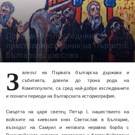
Пресиан II – последният
престолонаследник на Първото
българско царство
15849
З
алезът на Първата българска държава и
събитията, довели до трона рода на
Комитопулите, са сред най-добре изследваните
и познати периоди на българската историография.
Смъртта на царя светец Петър I, нашествието на
войските на киевския княз Светослав в България,
възходът на Самуил и неговата неравна борба с