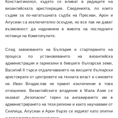
Константинопол, където се вливат в редиците на
византийската аристокрация. Сведенията, по които
съдим за по-нататъшната съдба на Пресиан, Арон и
Алусиан са изключително оскъдни, но все пак ни дават
възможност да надникнем в живота на последните
потомци на Комитопулите.
След завоюването на България и стартирането на
процеса по установяването на византийска
администрация и гарнизони в бившите български земи,
Василий II търси отдалечаването на висшите български
аристократи от центровете на тяхната власт и синовете
на Иван Владислав не правят изключение в това
отношение. Византийските владения в Мала Азия се
оказват „безопасен“ терен за ангажирането им в
администрирането на тези региони и както научаваме от
Скилица, Алусиан и Арон бързо се издигат като опитни
и талантливи военачалници.