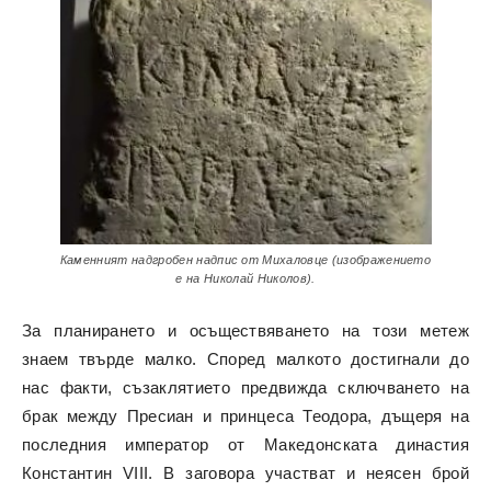
Каменният надгробен надпис от Михаловце (изображението
е на Николай Николов).
За планирането и осъществяването на този метеж
знаем твърде малко. Според малкото достигнали до
нас факти, съзаклятието предвижда сключването на
брак между Пресиан и принцеса Теодора, дъщеря на
последния император от Македонската династия
Константин VIII. В заговора участват и неясен брой