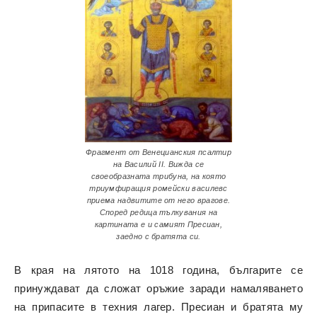
Фрагмент от Венецианския псалтир
на Василий II. Вижда се
своеобразната трибуна, на която
триумфиращия ромейски василевс
приема надвитите от него врагове.
Според редица тълкувания на
картината е и самият Пресиан,
заедно с братята си.
В края на лятото на 1018 година, българите се
принуждават да сложат оръжие заради намаляването
на припасите в техния лагер. Пресиан и братята му