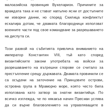
малоазийска провинция Вукеларион. Причините за
враждата така и не стават напълно ясни от достъпните
ни изворни данни, но според Скилица конфликтът
ескалира дотам, че двамата благородници използват
военните части под свое командване за разрешаването
на диспута си.
Този развой на събитията привлича вниманието на
император Константин VIII, тъй като според
византийските закони употребата на войски за
разрешаването на вътрешни спорове се считало за
престъпление срещу държавата. Двамата провинили се
са осъдени на заточение на Принцовите острови,
островна група в Мраморно море, която често била
използвана като затвор за знатни византийци. По
всичко изглежда, че по някакъв начин Пресиан успява
да си върне благоволението на управляващите в