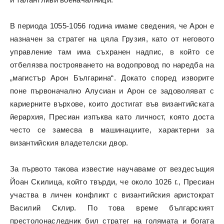
В периода 1055-1056 година имаме сведения, че Арон е
назначен за стратег на цяла Грузия, като от неговото
управление там има съхранен надпис, в който се
отбелязва построяването на водопровод по наредба на
„магистър Арон Българина“. Докато според изворите
поне първоначално Алусиан и Арон се задоволяват с
кариерните върхове, които достигат във византийската
йерархия, Пресиан изпъква като личност, която доста
често се замесва в машинациите, характерни за
византийския владетелски двор.
За първото такова известие научаваме от вездесъщия
Йоан Скилица, който твърди, че около 1026 г., Пресиан
участва в личен конфликт с византийския аристократ
Василий Склир. По това време българският
престолонаследник бил стратег на голямата и богата