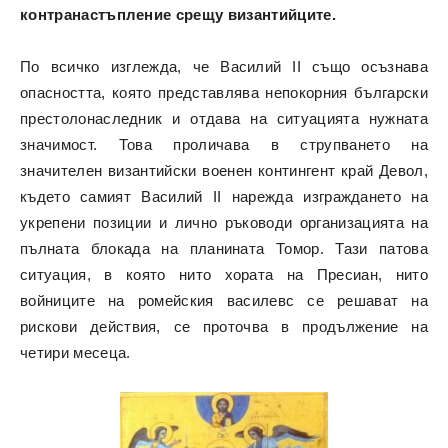
контранастъпление срещу византийците.
По всичко изглежда, че Василий II също осъзнава
опасността, която представлява непокорния български
престолонаследник и отдава на ситуацията нужната
значимост. Това проличава в струпването на
значителен византийски военен контингент край Девол,
където самият Василий II нарежда изграждането на
укрепени позиции и лично ръководи организацията на
пълната блокада на планината Томор. Тази патова
ситуация, в която нито хората на Пресиан, нито
войниците на ромейския василевс се решават на
рискови действия, се проточва в продължение на
четири месеца.