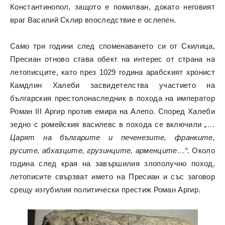
Константинопол, защото е помилван, докато неговият
враг Василий Склир впоследствие е ослепен.
Само три години след споменаването си от Скилица,
Пресиан отново става обект на интерес от страна на
летописците, като през 1029 година арабският хронист
Камдлин Халеби засвидетелства участието на
българския престолонаследник в похода на император
Роман III Аргир против емира на Алепо. Според Халеби
зедно с ромейския василевс в похода се включили
„…
Царят на българите и печенезите, франките,
русите, абхазците, грузинците, арменците…“
. Около
година след края на завършилия злополучно поход,
летописите свързват името на Пресиан и със заговор
срещу изгубилия политически престиж Роман Аргир.