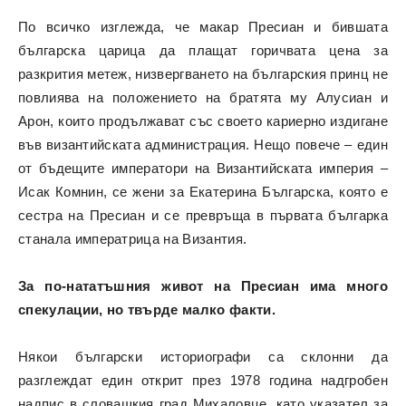
По всичко изглежда, че макар Пресиан и бившата
българска царица да плащат горичвата цена за
разкрития метеж, низвергването на българския принц не
повлиява на положението на братята му Алусиан и
Арон, които продължават със своето кариерно издигане
във византийската администрация. Нещо повече – един
от бъдещите императори на Византийската империя –
Исак Комнин, се жени за Екатерина Българска, която е
сестра на Пресиан и се превръща в първата българка
станала императрица на Византия.
За по-нататъшния живот на Пресиан има много
спекулации, но твърде малко факти.
Някои български историографи са склонни да
разглеждат един открит през 1978 година надгробен
надпис в словашкия град Михаловце, като указател за