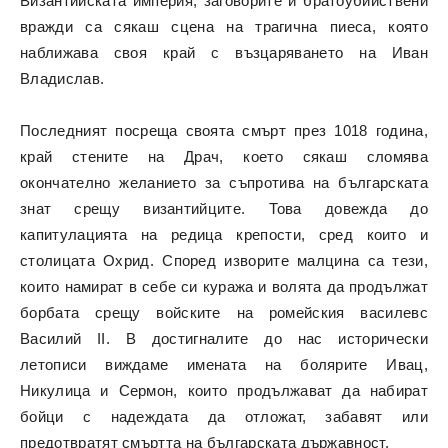
Византийската империя, заговорите и братоубийствени
вражди са сякаш сцена на трагична пиеса, която
наближава своя край с възцаряването на Иван
Владислав.
Последният посреща своята смърт през 1018 година,
край стените на Драч, което сякаш сломява
окончателно желанието за съпротива на българската
знат срещу византийците. Това довежда до
капитулацията на редица крепости, сред които и
столицата Охрид. Според изворите малцина са тези,
които намират в себе си куража и волята да продължат
борбата срещу войските на ромейския василевс
Василий II. В достигналите до нас исторически
летописи виждаме имената на болярите Ивац,
Никулица и Сермон, които продължават да набират
бойци с надеждата да отложат, забавят или
предотвратят смъртта на българската държавност.