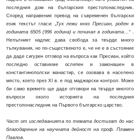
последния дом на българския престолонаследник.
Според направения превод на съвременен български
език текстът гласи:
„Тук лежи княз Пресиан, роден в
годината 6505 (996 година) и починал в годината…“
.
Непълният надпис дава свобода за твърде много
тълкувания, но по-същественото е, че не е в състояние
да даде сигурен отговор на въпроса как Пресиан, който
последно оставихме ослепен и замонашен в
константинополски манастир, се озовава в населено
място, което през XI в. е под маджарски контрол. Може
би само времето ще даде отговори на твърде многото
въпроси около историята на последния
престолонаследник на Първото българско царство.
Част от изследванията по темата достигат до нас
благодарение на научната дейност на проф. Пламен
Павлов.