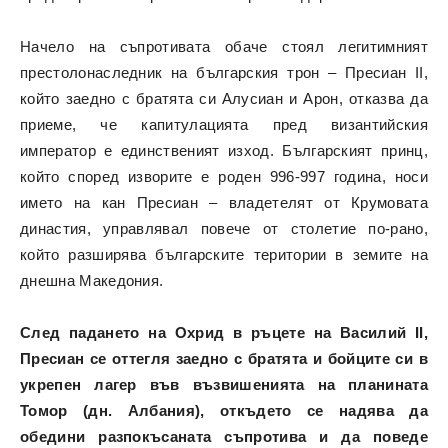
Начело на съпротивата обаче стоял легитимният
престолонаследник на българския трон – Пресиан II,
който заедно с братята си Алусиан и Арон, отказва да
приеме, че капитулацията пред византийския
император е единственият изход. Българският принц,
който според изворите е роден 996-997 година, носи
името на кан Пресиан – владетелят от Крумовата
династия, управлявал повече от столетие по-рано,
който разширява българските територии в земите на
днешна Македония.
След падането на Охрид в ръцете на Василий II,
Пресиан се оттегля заедно с братята и бойците си в
укрепен лагер във възвишенията на планината
Томор (дн. Албания), откъдето се надява да
обедини разпокъсаната съпротива и да поведе