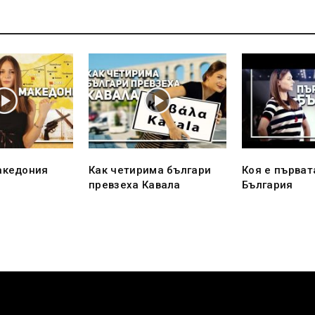
акедония
Как четирима българи
Коя е първат
превзеха Кавала
България