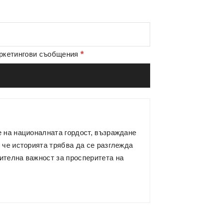
*
аркетингови съобщения
е на националната гордост, възраждане
 че историята трябва да се разглежда
ителна важност за просперитета на