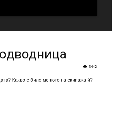
подводница
3442
ата? Какво е било менюто на екипажа ѝ?