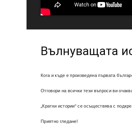
Вълнуващата ис
Кога и къде е произведена първата бълга
Отговори на всички тези въпроси ви очакв
„Кратки истории“ се осъществява с подкр
Приятно гледане!