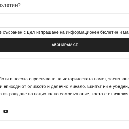
бюлетин?
де съхранен с цел изпращане на информационен бюлетин и м
боти в посока опресняване на историческата памет, засилван
и епизоди от близкото и далечно минало. Екипът ни е убеден,
а изграждане на национално самосъзнание, което е от изключ