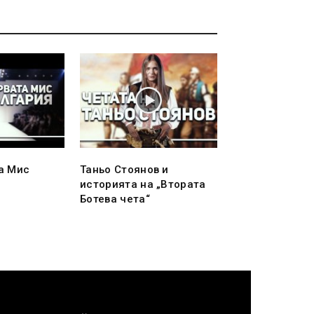
а Мис
Таньо Стоянов и
историята на „Втората
Ботева чета“