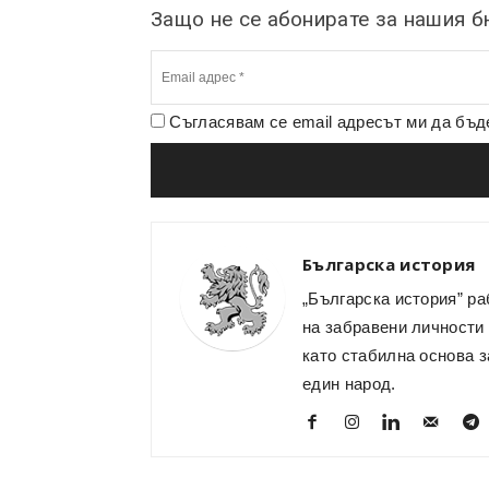
Защо не се абонирате за нашия 
Съгласявам се email адресът ми да бъ
Българска история
„Българска история” ра
на забравени личности 
като стабилна основа з
един народ.