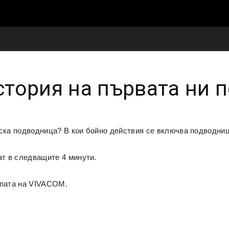
тория на първата ни 
рска подводница? В кои бойно действия се включва подводниц
ат в следващите 4 минути.
епата на VIVACOM.