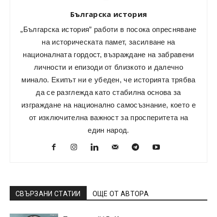
Българска история
„Българска история” работи в посока опресняване
на историческата памет, засилване на
националната гордост, възраждане на забравени
личности и епизоди от близкото и далечно
минало. Екипът ни е убеден, че историята трябва
да се разглежда като стабилна основа за
изграждане на национално самосъзнание, което е
от изключителна важност за просперитета на
един народ.
СВЪРЗАНИ СТАТИИ
ОЩЕ ОТ АВТОРА