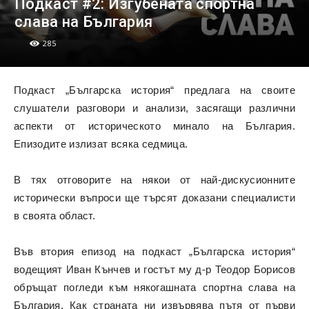
Подкаст #2: Изгубената спортна
слава на България
285
Подкаст „Българска история“ предлага на своите
слушатели разговори и анализи, засягащи различни
аспекти от историческото минало на България.
Епизодите излизат всяка седмица.
В тях отговорите на някои от най-дискусионните
исторически въпроси ще търсят доказани специалисти
в своята област.
Във втория епизод на подкаст „Българска история“
водещият Иван Кънчев и гостът му д-р Теодор Борисов
обръщат погледи към някогашната спортна слава на
България. Как страната ни извървява пътя от първи