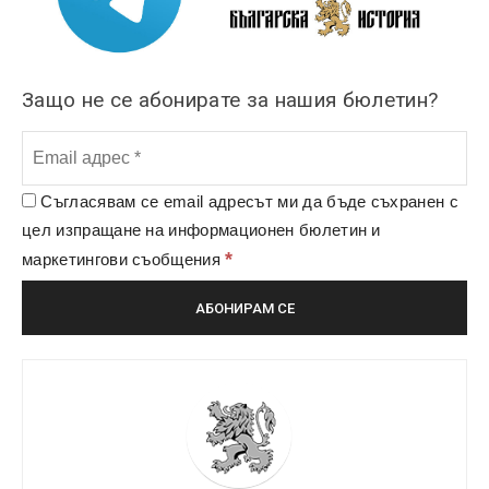
Защо не се абонирате за нашия бюлетин?
Съгласявам се email адресът ми да бъде съхранен с
цел изпращане на информационен бюлетин и
*
маркетингови съобщения