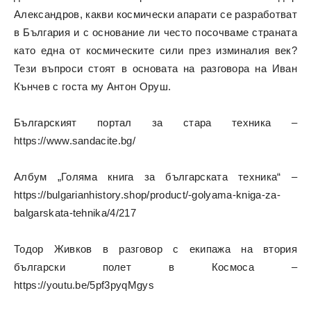
Александров, какви космически апарати се разработват
в България и с основание ли често посочваме страната
като една от космическите сили през изминалия век?
Тези въпроси стоят в основата на разговора на Иван
Кънчев с госта му Антон Оруш.
Българският портал за стара техника –
https://www.sandacite.bg/
Албум „Голяма книга за българската техника“ –
https://bulgarianhistory.shop/product/-golyama-kniga-za-
balgarskata-tehnika/4/217
Тодор Живков в разговор с екипажа
на втория
български полет в Космоса –
https://youtu.be/5pf3pyqMgys