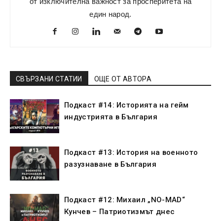
от изключителна важност за просперитета на
един народ.
СВЪРЗАНИ СТАТИИ
ОЩЕ ОТ АВТОРА
Подкаст #14: Историята на гейм
индустрията в България
Подкаст #13: История на военното
разузнаване в България
Подкаст #12: Михаил „NO-MAD“
Кунчев – Патриотизмът днес