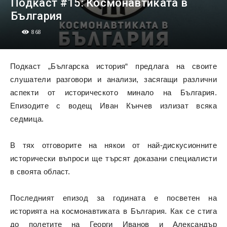
Подкаст #15: Космонавтиката в
България
868
Подкаст „Българска история“ предлага на своите
слушатели разговори и анализи, засягащи различни
аспекти от историческото минало на България.
Епизодите с водещ Иван Кънчев излизат всяка
седмица.
В тях отговорите на някои от най-дискусионните
исторически въпроси ще търсят доказани специалисти
в своята област.
Последният епизод за годината е посветен на
историята на космонавтиката в България. Как се стига
до полетите на Георги Иванов и Александър