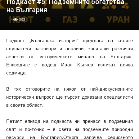
Подкаст #5: Подземните богатства
на България
393
Подкаст „Българска история“ предлага на своите
слушатели разговори и анализи, засягащи различни
аспекти от историческото минало на България.
Епизодите с водещ Иван Кънчев излизат всяка
седмица.
В тях отговорите на някои от най-дискусионните
исторически въпроси ще търсят доказани специалисти
в своята област.
Петият епизод на подкаста ни пренася в подземния
свят и по-точно – в света на подземните природни
ресурси на България.Откога започва сериозното