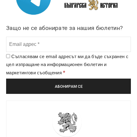
Защо не се абонирате за нашия бюлетин?
Съгласявам се email адресът ми да бъде съхранен с
цел изпращане на информационен бюлетин и
*
маркетингови съобщения