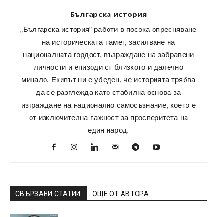
Българска история
„Българска история” работи в посока опресняване
на историческата памет, засилване на
националната гордост, възраждане на забравени
личности и епизоди от близкото и далечно
минало. Екипът ни е убеден, че историята трябва
да се разглежда като стабилна основа за
изграждане на национално самосъзнание, което е
от изключителна важност за просперитета на
един народ.
СВЪРЗАНИ СТАТИИ
ОЩЕ ОТ АВТОРА