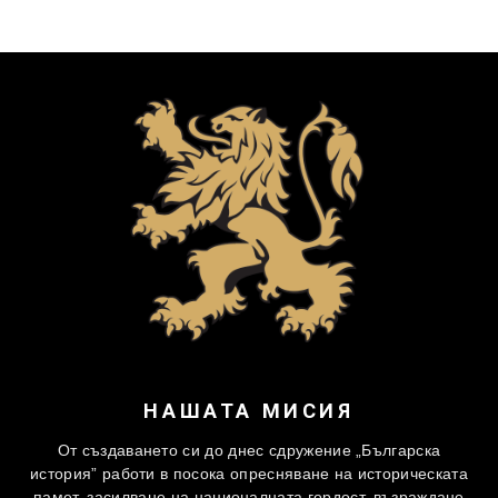
НАШАТА МИСИЯ
От създаването си до днес сдружение „Българска
история” работи в посока опресняване на историческата
памет, засилване на националната гордост, възраждане