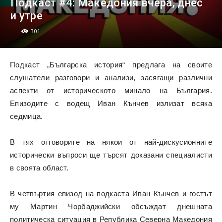
Подкаст #4: Македония вчера, днес
и утре
301
Подкаст „Българска история“ предлага на своите
слушатели разговори и анализи, засягащи различни
аспекти от историческото минало на България.
Епизодите с водещ Иван Кънчев излизат всяка
седмица.
В тях отговорите на някои от най-дискусионните
исторически въпроси ще търсят доказани специалисти
в своята област.
В четвъртия епизод на подкаста Иван Кънчев и гостът
му Мартин Чорбаджийски обсъждат днешната
политическа ситуация в Република Северна Македония