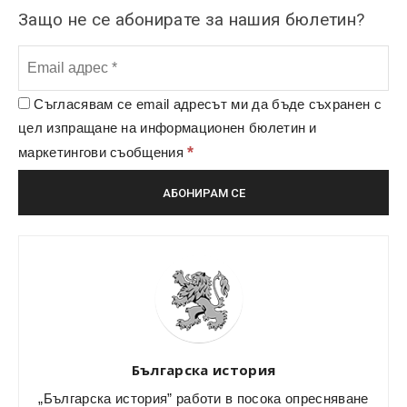
Защо не се абонирате за нашия бюлетин?
Съгласявам се email адресът ми да бъде съхранен с
цел изпращане на информационен бюлетин и
*
маркетингови съобщения
Българска история
„Българска история” работи в посока опресняване