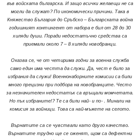
във войската българска. И защо всички желаещи не са
могли да служат? По икономически причини. Така в
Княжество България до Сръбско – Българската война
годишният контингент от набора е бил от 28 до 30
хиляди души. Поради недостатъчно средства са
приемали около 7 – 8 хиляди новобранци.
Оказва се, че от четирима годни за военна служба
само един има честта да служи. Да, чест е било за
избрания да служи! Военнонаборните комисии са били
много прецизни при подбора на новобранците. Често
за незначителен недостатък са връщали момчетата.
Но пък избраните!? Те са били най- и по- . Минали на
комисия за войници. Това са най-мъжете на селото.
Върнатите са се чувствали като друго качество.
Върнатите трудно ще се оженят, щом са дефектни