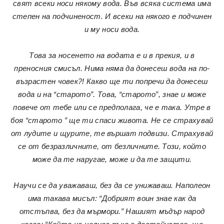
свят всеки носи някому вода. Във всяка система има
степен на подчиненост. И всеки на някого е подчинен
и му носи вода.
Това за носенето на водата е и в прекия, и в
преносния смисъл. Нима няма да донесеш вода на по-
възрастен човек?! Какво ще ти попречи да донесеш
вода и на “старото”. Това, “старото”, знае и може
повече от тебе или се предполага, че е така. Утре в
боя “старото ” ще ти спаси живота. Не се страхувай
от лудите и щурите, те вършат подвизи. Страхувай
се от безразличните, от безличните. Този, който
може да те наругае, може и да те защити.
Научи се да уважаваш, без да се унижаваш. Наполеон
има такава мисъл: “Добрият воин знае как да
отстъпва, без да мърмори.” Нашият мъдър народ