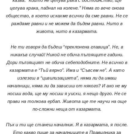
казва: “Който не целува ръка с достойнство, ще
целува крака, паднал на колене.” Няма го вече онова
общество, в което искахме всички да сме равни. Не се
раждаме равни и не можем да бъдем равни. Нито в
живота, нито в казармата.
Не ти говоря да бъдеш “преклонена главица”. Не, в
никакъв случай! Никой не обича пълзящите гадини.
Дори пълзящият не обича себеподобните. Не всичко в
казармата е “Тъй вярно”. Има и “Съвсем не”. А като
излезеш в “цивилизацията”, няма ли да имаш
началници, няма ли да зависиш от някого? И ако не му
носиш вода, ще му носиш я уиски, я нещо друго. Не се
прави на толкова ербап. Живота ще те научи на още
по-сложни неща от казармата.
Пък и ти ще станеш началник. Я в казармата, я после.
Ето какво пише за началниците в Правилника за