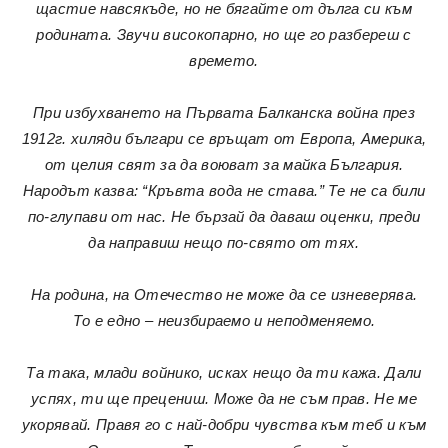
щастие навсякъде, но не бягайте от дълга си към
родината. Звучи високопарно, но ще го разбереш с
времето.
При избухването на Първата Балканска война през
1912г. хиляди българи се връщат от Европа, Америка,
от целия свят за да воюват за майка България.
Народът казва: “Кръвта вода не става.” Те не са били
по-глупави от нас. Не бързай да даваш оценки, преди
да направиш нещо по-свято от тях.
На родина, на Отечество не може да се изневерява.
То е едно – неизбираемо и неподменяемо.
Та така, млади войнико, исках нещо да ти кажа. Дали
успях, ти ще прецениш. Може да не съм прав. Не ме
укорявай. Правя го с най-добри чувства към теб и към