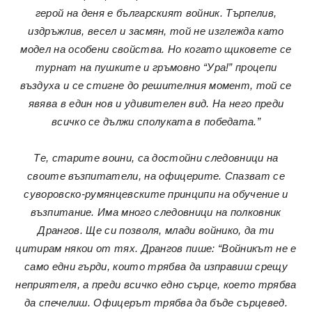
герой на деня е българският войник. Търпелив,
издръжлив, весел и засмян, той не изглежда като
модел на особени свойства. Но когато щиковете се
турнат на пушките и гръмовно “Ура!” процепи
въздуха и се стигне до решителния момент, той се
явява в един нов и удивителен вид. На него преди
всичко се дължи сполуката в победата.”
Те, старите воини, са достойни следовници на
своите възпитатели, на офицерите. Спазват се
суворовско-румянцевските принципи на обучение и
възпитание. Има много следовници на полковник
Дрангов. Ще си позволя, млади войнико, да ти
цитирам някои от тях. Дрангов пише: “Войникът не е
само едни гърди, които трябва да изправиш срещу
неприятеля, а преди всичко едно сърце, което трябва
да спечелиш. Офицерът трябва да бъде сърцевед.