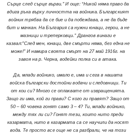
Сърце след сърце върви.” И още: “Никой няма право да
вдига ръка върху личността на войника. Българският
войник трябва да се бие и да побеждава, а не да бъде
бит и мачкан. На България са нужни юнаци, герои, а не
мазници и треперковци.” Дрангов винаги е
казвал:”След мен, юнаци, две смърти няма, без една не
може!” И намира своята смърт на 27 май 1916г. на
завоя на р. Черна, водейки полка си в атака.
Да, млади войнико, имало е, има и сега в нашата
войска български достойни водачи и следовници. Ти
от кои си? Много се оплаквате от извращенията.
Защо ги има, кой ги прави? С кого ги правят? Защо от
50 – 60 човека гонят само 3 – 4? Ти, млади войнико,
между тях ли си? Гонят тези, които нито преди
казармата, нито в казармата са се научили да носят
вода. Те просто все още не са разбрали, че на този