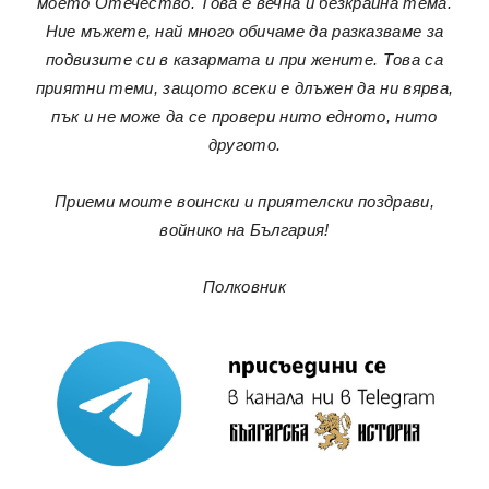
моето Отечество. Това е вечна и безкрайна тема.
Ние мъжете, най много обичаме да разказваме за
подвизите си в казармата и при жените. Това са
приятни теми, защото всеки е длъжен да ни вярва,
пък и не може да се провери нито едното, нито
другото.
Приеми моите воински и приятелски поздрави,
войнико на България!
Полковник