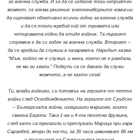
за военна служба. И за да се избегне този неприятен
момент, се взема решение: военнонаборните комисии
да оценяват обективно всички годни за военна служба
и да се тегли жребий кой от тримата или
четиримата годни да отиде войник. Та първият
стремеж е да си годен за военна служба. Вторият –
да се вредиш да служиш в казармата. Народът казва:
“Мъж, който не е служил, и жена, която не е раждала,
не ми ги хвали.” Подкупи са се давали да служи
момчето, а не както сега!
Ти, млади войнико, си потомък на героите от петте
войни след Освобождението. На героите от Сръбско
– Българската война, извършили маршове, които
смаяха Европа. Така 1-ва и 4-та пехотна дружина,
след като са прегазили и преплували Марица при гара
Саранбей, мокри до кости, за 30 часа изминават 86 км
и пристигат на Сливнишката позиция.