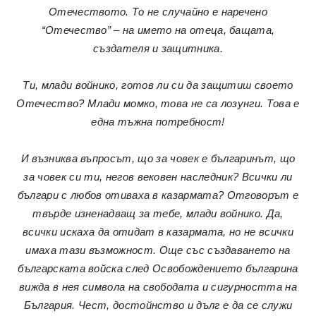
Отечеството. То не случайно е наречено
“Отечество” – на името на отеца, бащата,
създателя и защитника.
Ти, млади войнико, готов ли си да защитиш своето
Отечество? Млади момко, това не са лозунги. Това е
една тъжна потребност!
И възниква въпросът, що за човек е българинът, що
за човек си ти, негов вековен наследник? Всички ли
българи с любов отиваха в казармата? Отговорът е
твърде изненадващ за тебе, млади войнико. Да,
всички искаха да отидат в казармата, но не всички
имаха тази възможност. Още със създаването на
българската войска след Освобождението българина
вижда в нея символа на свободата и сигурността на
България. Чест, достойнство и дълг е да се служи