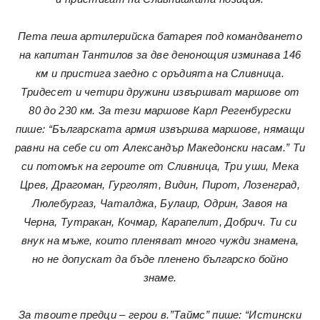
Пета пеша артилерийска батарея под командването
на капитан Тантилов за две денонощия изминава 146
км и пристига заедно с оръдията на Сливница.
Тридесет и четири дружини извършват маршове от
80 до 230 км. За тези маршове Карл Регенбургски
пише: “Българската армия извършва маршове, нямащи
равни на себе си от Александър Македонски насам.” Ти
си потомък на героите от Сливница, Три уши, Мека
Црев, Драгоман, Гурголят, Видин, Пирот, Лозенград,
Люлебургаз, Чаталджа, Булаир, Одрин, Завоя на
Черна, Тутракан, Кочмар, Карапелит, Добрич. Ти си
внук на мъже, които пленяват много чужди знамена,
но не допускат да бъде пленено българско бойно
знаме.
За твоите предци – герои в.”Таймс” пише: “Истински