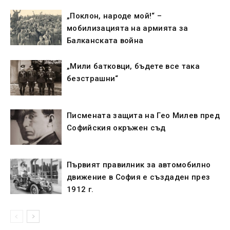
„Поклон, народе мой!“ –
мобилизацията на армията за
Балканската война
„Мили батковци, бъдете все така
безстрашни“
Писмената защита на Гео Милев пред
Софийския окръжен съд
Първият правилник за автомобилно
движение в София е създаден през
1912 г.