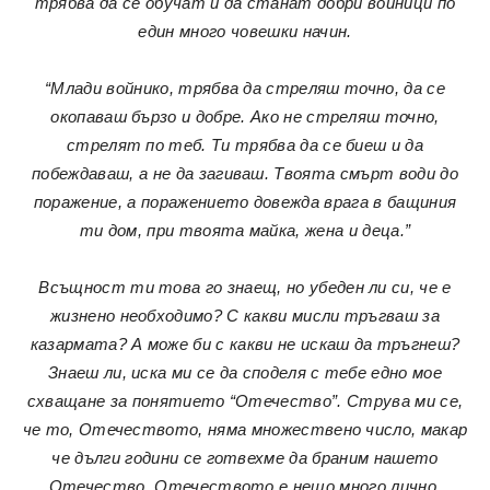
трябва да се обучат и да станат добри войници по
един много човешки начин.
“Млади войнико, трябва да стреляш точно, да се
окопаваш бързо и добре. Ако не стреляш точно,
стрелят по теб. Ти трябва да се биеш и да
побеждаваш, а не да загиваш. Твоята смърт води до
поражение, а поражението довежда врага в бащиния
ти дом, при твоята майка, жена и деца.”
Всъщност ти това го знаещ, но убеден ли си, че е
жизнено необходимо? С какви мисли тръгваш за
казармата? А може би с какви не искаш да тръгнеш?
Знаеш ли, иска ми се да споделя с тебе едно мое
схващане за понятието “Отечество”. Струва ми се,
че то, Отечеството, няма множествено число, макар
че дълги години се готвехме да браним нашето
Отечество. Отечеството е нещо много лично,