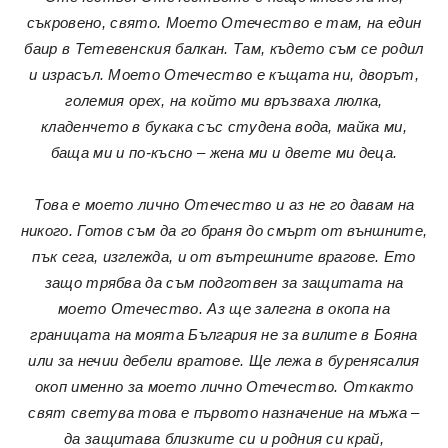
съкровено, свято. Моето Отечество е там, на един
баир в Тетевенския балкан. Там, където съм се родил
и израсъл. Моето Отечество е къщата ни, дворът,
големия орех, на който ми връзваха люлка,
кладенчето в букака със студена вода, майка ми,
баща ми и по-късно – жена ми и двете ми деца.
Това е моето лично Отечество и аз не го давам на
никого. Готов съм да го браня до смърт от външните,
пък сега, изглежда, и от вътрешните врагове. Ето
защо трябва да съм подготвен за защитата на
моето Отечество. Аз ще залегна в окопа на
границата на моята България не за вилите в Бояна
или за нечии дебели вратове. Ще лежа в буренясалия
окоп именно за моето лично Отечество. Откакто
свят светува това е първото назначение на мъжа –
да защитава близките си и родния си край,