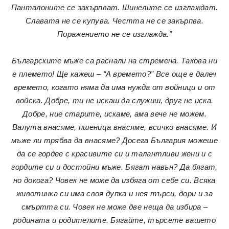
Панталоните се закърпват. Шинелите се изглаждат.
Славата не се купува. Честта не се закърпва.
Поражението не се изглажда.”
Българските мъже са раснали на стремена. Такова ни
е племето! Ще кажеш – “А времето?” Все още е далеч
времето, когато няма да има нужда от войници и от
войска. Добре, ти не искаш да служиш, друг не иска.
Добре, ние старите, искаме, ама вече не можем.
Валута внасяме, пшеница внасяме, всичко внасяме. И
мъже ли трябва да внасяме? Досега България можеше
да се гордее с красивите си и талантливи жени и с
гордите си и достойни мъже. Бягат навън? Да бягат,
но докога? Човек не може да избяга от себе си. Всяка
животинка си има своя дупка и нея търси, дори и за
смъртта си. Човек не може две неща да избира –
родината и родителите. Бягайте, търсете вашето