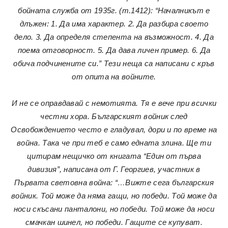
бойната служба от 1935г. (т.1412): “Началникът е
длъжен: 1. Да има характер. 2. Да разбира своето
дело. 3. Да определя степента на възможност. 4. Да
поема отговорност. 5. Да дава личен пример. 6. Да
обича подчинените си.” Тези неща са написани с кръв
от опита на войните.
И не се оправдавай с немотията. Тя е вече при всички
честни хора. Българският войник след
Освобождението често е гладувал, дори и по време на
война. Така че при теб е само едната злина. Ще ти
цитирам нещичко от книгата “Един от първа
дивизия”, написана от Г. Георгиев, участник в
Първата световна война: “…Вижте сега българския
войник. Той може да няма гащи, но победи. Той може да
носи скъсани панталони, но победи. Той може да носи
смачкан шинел, но победи. Гащите се купуват.