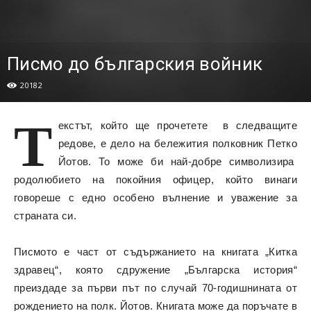
Писмо до българския войник
20182
Т
екстът, който ще прочетете в следващите
редове, е дело на бележития полковник Петко
Йотов. То може би най-добре символизира
родолюбието на покойния офицер, който винаги
говореше с едно особено вълнение и уважение за
страната си.
Писмото е част от съдържанието на книгата „Китка
здравец“, която сдружение „Българска история“
преиздаде за първи път по случай 70-годишнината от
рождението на полк. Йотов.
Книгата може да поръчате в