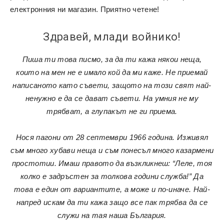
електронния ни магазин.
Приятно четене!
Здравей, млади войнико!
Пиша ти това писмо, за да ти кажа някои неща,
които на мен не е имало кой да ми каже. Не приемай
написаното като съвети, защото на този свят най-
ненужно е да се дават съвети. На умния не му
трябват, а глупакът не ги приема.
Нося пагони от 28 септември 1966 година. Изживял
съм много хубави неща и съм понесъл много казармени
простотии. Имаш правото да възкликнеш: “Леле, тоя
колко е задръстен за толкова години служба!” Да
това е един от вариантите, а може и по-иначе. Най-
напред искам да ти кажа защо все пак трябва да се
служи на тая наша България.