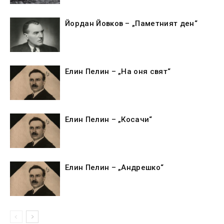
Йордан Йовков – „Паметният ден“
Елин Пелин – „На оня свят“
Елин Пелин – „Косачи“
Елин Пелин – „Андрешко“