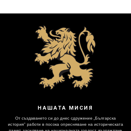
НАШАТА МИСИЯ
От създаването си до днес сдружение „Българска
история” работи в посока опресняване на историческата
памет, засилване на националната гордост, възраждане