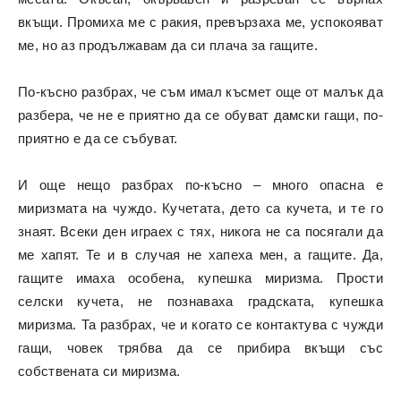
вкъщи. Промиха ме с ракия, превързаха ме, успокояват
ме, но аз продължавам да си плача за гащите.
По-късно разбрах, че съм имал късмет още от малък да
разбера, че не е приятно да се обуват дамски гащи, по-
приятно е да се събуват.
И още нещо разбрах по-късно – много опасна е
миризмата на чуждо. Кучетата, дето са кучета, и те го
знаят. Всеки ден играех с тях, никога не са посягали да
ме хапят. Те и в случая не хапеха мен, а гащите. Да,
гащите имаха особена, купешка миризма. Прости
селски кучета, не познаваха градската, купешка
миризма. Та разбрах, че и когато се контактува с чужди
гащи, човек трябва да се прибира вкъщи със
собствената си миризма.