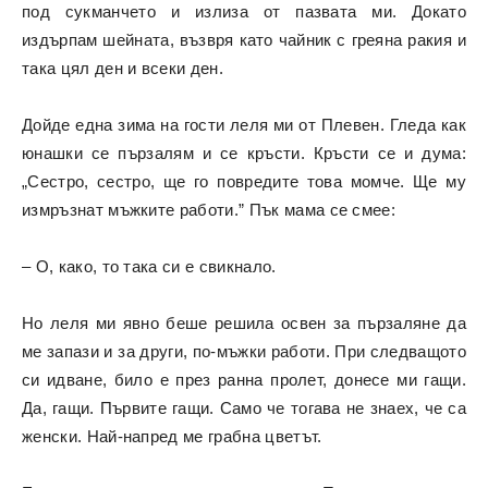
под сукманчето и излиза от пазвата ми. Докато
издърпам шейната, възвря като чайник с греяна ракия и
така цял ден и всеки ден.
Дойде една зима на гости леля ми от Плевен. Гледа как
юнашки се пързалям и се кръсти. Кръсти се и дума:
„Сестро, сестро, ще го повредите това момче. Ще му
измръзнат мъжките работи.” Пък мама се смее:
– О, како, то така си е свикнало.
Но леля ми явно беше решила освен за пързаляне да
ме запази и за други, по-мъжки работи. При следващото
си идване, било е през ранна пролет, донесе ми гащи.
Да, гащи. Първите гащи. Само че тогава не знаех, че са
женски. Най-напред ме грабна цветът.