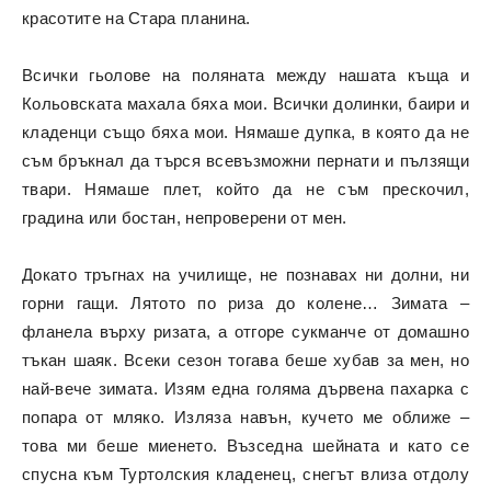
красотите на Стара планина.
Всички гьолове на поляната между нашата къща и
Кольовската махала бяха мои. Всички долинки, баири и
кладенци също бяха мои. Нямаше дупка, в която да не
съм бръкнал да търся всевъзможни пернати и пълзящи
твари. Нямаше плет, който да не съм прескочил,
градина или бостан, непроверени от мен.
Докато тръгнах на училище, не познавах ни долни, ни
горни гащи. Лятото по риза до колене… Зимата –
фланела върху ризата, а отгоре сукманче от домашно
тъкан шаяк. Всеки сезон тогава беше хубав за мен, но
най-вече зимата. Изям една голяма дървена пахарка с
попара от мляко. Изляза навън, кучето ме оближе –
това ми беше миенето. Възседна шейната и като се
спусна към Туртолския кладенец, снегът влиза отдолу