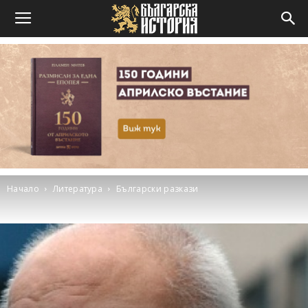
Начало
Литература
Български разкази