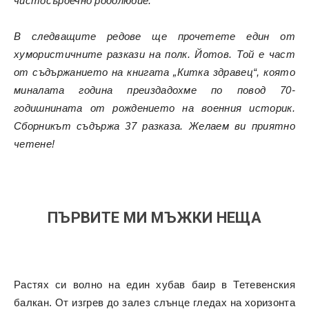
чистосърдечно родолюбие.
В следващите редове ще прочетете един от
хумористичните разкази на полк. Йотов. Той е част
от съдържанието на книгата „Китка здравец“, която
миналата година преиздадохме по повод 70-
годишнината от рождението на военния историк.
Сборникът съдържа 37 разказа.
Желаем ви приятно
четене!
ПЪРВИТЕ МИ МЪЖКИ НЕЩА
Растях си волно на един хубав баир в Тетевенския
балкан. От изгрев до залез слънце гледах на хоризонта