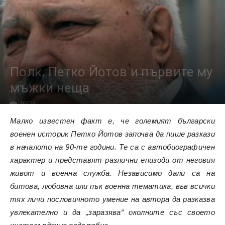
Полк. Петко Йотов и първите му
мъжки неща
10529
Малко известен факт е, че големият български
военен историк Петко Йотов започва да пише разкази
в началото на 90-те години. Те са с автобиографичен
характер и представят различни епизоди от неговия
живот и военна служба. Независимо дали са на
битова, любовна или пък военна тематика, във всички
тях личи пословичното умение на автора да разказва
увлекателно и да „заразява“ околните със своето