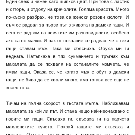
Един свеж и нежен като шипков цвят. При това с ластик
и отгоре, и отдолу на крачолите. Голяма красота. Много
по-късно разбрах, че това са женски розови кюлоти. И
съм се радвал за първи път в живота на дамски гащи. И
сега се радвам на всичките им разновидности, особено
ако са по-малки. И пак от незнание се радвах, че с тези
гащи ставам мъж. Така ми обясниха. Обуха ми ги
веднага. Натъпкаха в тях сукманчето и тръгнах към
махалата да се похваля на останалите момчета, че
имам гащи. Оказа се, че когато мъж е обут в дамски
гащи, не бива да се хвали много, ама тогава все още не
знаех това.
Тичам на пълна скорост в гъстата мъгла. Наближавам
махалата за кой ли път. И стана нещо най-неочаквано с
новите ми гащи. Скъсаха ги, скъсаха ги на парчета
махленските кучета. Покрай гащите ми скъсаха и
месата. Окъсан, окървавен и разреван се върнах