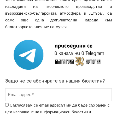
насладили на творческото производство и
възрожденско-българската атмосфера в „Етъра“, са
само още една допълнителна награда към
благотворното влияние на музея.
Защо не се абонирате за нашия бюлетин?
Съгласявам се email адресът ми да бъде съхранен с
цел изпращане на информационен бюлетин и