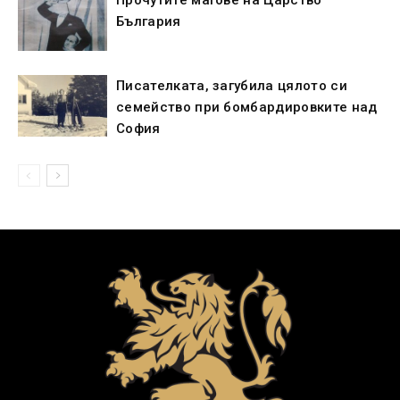
Прочутите магове на Царство
България
Писателката, загубила цялото си
семейство при бомбардировките над
София