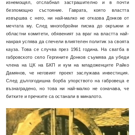
изнемощял, отслабнал застрашително и в почти
безпомощно състояние. Гаврата, която властта
извършва с него, ни най-малко не отказва Донков от
мечтата му. След многобройни писма до окръжни и
областни комитети, обявеният за враг на властта най-
накрая успява да спечели влиятелен политик за своята
кауза. Това се случва през 1961 година. На сватба в
габровското село Гергините Донков съумява да убеди
члена на ЦК на БКП и кум на младоженците Райко
Дамянов, че неговият проект заслужава инвестиция.
След дългогодишна борба упорството на габровеца е
възнаградено, но това ни най-малко не означава, че
битките и пречките са останали в миналото.