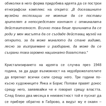
обиколки в него форма придобива идеята да се построи
етнографски комплекс на открито: „
В досегашните
музейни експозиции не можеше да се постави
зрителят в непосредствен контакт с отминалата
действителност. Всичко това беше причината да се
роди у мен мисълта да се създаде действащ музей на
открито, за да може миналото да стане видимо,
лесно за възприемане и разбиране, да може да се
съхрани това огромно национално богатство.“
Кристализирането на идеята се случва през 1948
година, за да даде възможност на недоброжелателите
да впрегнат всички сили срещу него. Три години по-
късно художниците Янка и Борис Попови правят донос
срещу него, заявявайки че е говорил срещу властта.
След близо два месеца в неизвестност той е пуснат да
се прибере обратно в Габрово, а видът му е окаян –