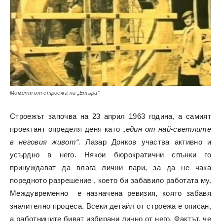
Момент от строежа на „Етъра“
Строежът започва на 23 април 1963 година, а самият
проектант определя деня като
„един от най-светлите
в неговия живот“.
Лазар Донков участва активно и
усърдно в него. Някои бюрократични спънки го
принуждават да влага лични пари, за да не чака
поредното разрешение , което би забавило работата му.
Междувременно е назначена ревизия, която забавя
значително процеса. Всеки детайл от строежа е описан,
а работниците биват избирани лично от него. Фактът, че