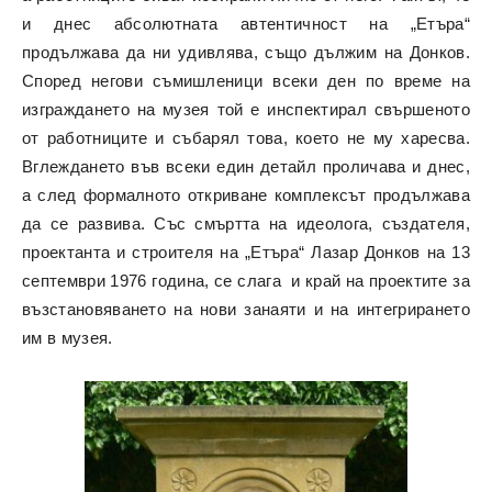
и днес абсолютната автентичност на „Етъра“
продължава да ни удивлява, също дължим на Донков.
Според негови съмишленици всеки ден по време на
изграждането на музея той е инспектирал свършеното
от работниците и събарял това, което не му харесва.
Вглеждането във всеки един детайл проличава и днес,
а след формалното откриване комплексът продължава
да се развива. Със смъртта на идеолога, създателя,
проектанта и строителя на „Етъра“ Лазар Донков на 13
септември 1976 година, се слага и край на проектите за
възстановяването на нови занаяти и на интегрирането
им в музея.