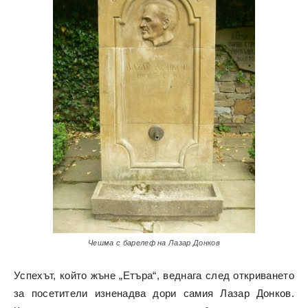
Чешма с барелеф на Лазар Донков
Успехът, който жъне „Етъра“, веднага след откриването
за посетители изненадва дори самия Лазар Донков.