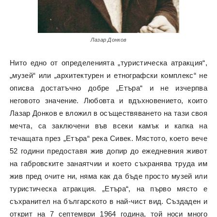
Лазар Донков
Нито едно от определенията „туристическа атракция“,
„музей“ или „архитектурен и етнографски комплекс“ не
описва достатъчно добре „Етъра“ и не изчерпва
неговото значение. Любовта и вдъхновението, които
Лазар Донков е вложил в осъществяването на тази своя
мечта, са заключени във всеки камък и капка на
течащата през „Етъра“ река Сивек. Мястото, което вече
52 години предоставя жив допир до ежедневния живот
на габровските занаятчии и което съхранява труда им
жив пред очите ни, няма как да бъде просто музей или
туристическа атракция. „Етъра“, на първо място е
съхранител на българското в най-чист вид. Създаден и
открит на 7 септември 1964 година, той носи много