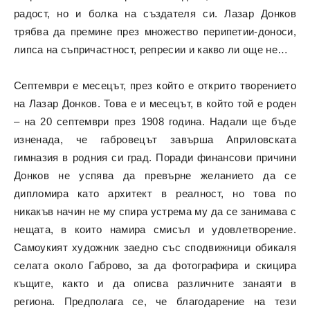
радост, но и болка на създателя си. Лазар Донков
трябва да премине през множество перипетии-доноси,
липса на съпричастност, репресии и какво ли още не…
Септември е месецът, през който е открито творението
на Лазар Донков. Това е и месецът, в който той е роден
– на 20 септември през 1908 година. Надали ще бъде
изненада, че габровецът завърша Априловската
гимназия в родния си град. Поради финансови причини
Донков не успява да превърне желанието да се
дипломира като архитект в реалност, но това по
никакъв начин не му спира устрема му да се занимава с
нещата, в които намира смисъл и удовлетворение.
Самоукият художник заедно със сподвижници обикаля
селата около Габрово, за да фотографира и скицира
къщите, както и да описва различните занаяти в
региона. Предполага се, че благодарение на тези