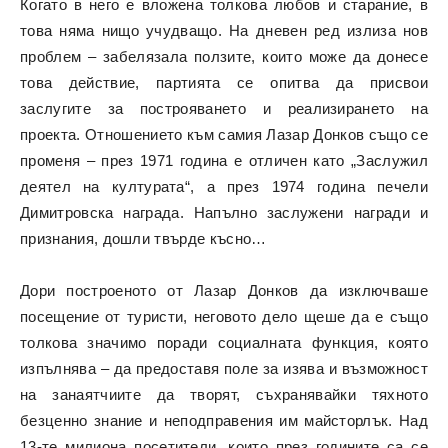
Когато в него е вложена толкова любов и старание, в
това няма нищо учудващо. На дневен ред излиза нов
проблем – забелязала ползите, които може да донесе
това действие, партията се опитва да присвои
заслугите за построяването и реализирането на
проекта. Отношението към самия Лазар Донков също се
променя – през 1971 година е отличен като „Заслужил
деятел на културата“, а през 1974 година печели
Димитровска награда. Напълно заслужени награди и
признания, дошли твърде късно…
Дори построеното от Лазар Донков да изключваше
посещение от туристи, неговото дело щеше да е също
толкова значимо поради социалната функция, която
изпълнява – да предоставя поле за изява и възможност
на занаятчиите да творят, съхранявайки тяхното
безценно знание и неподправения им майсторлък. Над
13-те милиона посетители, които през годините са се