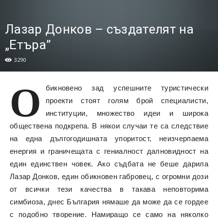
Лазар Донков – създателят на
„Етъра”
3290
О
бикновено зад успешните туристически
проекти стоят голям брой специалисти,
институции, множество идеи и широка
обществена подкрепа. В някои случаи те са следствие
на една дългогодишната упоритост, неизчерпаема
енергия и граничещата с гениалност далновидност на
един единствен човек. Ако съдбата не беше дарила
Лазар Донков, един обикновен габровец, с огромни дози
от всички тези качества в такава неповторима
симбиоза, днес България нямаше да може да се гордее
с подобно творение. Намиращо се само на няколко