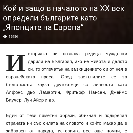
Кой и защо в началото на XX век
определи българите като
„Японците на Европа“
19950
И
сторията ни познава редица чужденци
дарили на България, ако не живота и делото
си, то отпечатък на възхищението си от нея в
европейската преса. Сред застъпилите се за
българската кауза другоземци са личности като
Алфонс дьо Ламартин, Фритьоф Нансен, Джеймс
Баучер, Луи Айер и др.
Един от тези паметни образи, обикнал и подкрепил
страната ни със силата на словото и който макар да е
забравен от народа, историята все още помни, е