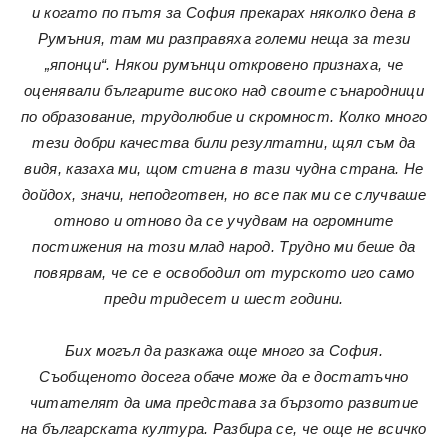
и когато по пътя за София прекарах няколко дена в
Румъния, там ми разправяха големи неща за тези
„японци“. Някои румънци откровено признаха, че
оценявали българите високо над своите сънародници
по образование, трудолюбие и скромност. Колко много
тези добри качества били резултатни, щял съм да
видя, казаха ми, щом стигна в тази чудна страна. Не
дойдох, значи, неподготвен, но все пак ми се случваше
отново и отново да се учудвам на огромните
постижения на този млад народ. Трудно ми беше да
повярвам, че се е освободил от турското иго само
преди тридесет и шест години.
Бих могъл да разкажа още много за София.
Съобщеното досега обаче може да е достатъчно
читателят да има представа за бързото развитие
на българската култура. Разбира се, че още не всичко