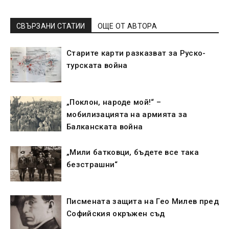
СВЪРЗАНИ СТАТИИ
ОЩЕ ОТ АВТОРА
Старите карти разказват за Руско-
турската война
„Поклон, народе мой!“ –
мобилизацията на армията за
Балканската война
„Мили батковци, бъдете все така
безстрашни“
Писмената защита на Гео Милев пред
Софийския окръжен съд