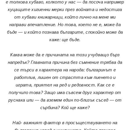
е толкова хубаво, колкото у нас — да посоча например
куцащите хигиенни мерки през войната и недостига
от хубави книжарници, който лично на мене ми
направи впечатление. Но това, което не е, може да
бъде — и който познава българите, спокойно може да
каже: ще бъде.
Каква може да е причината на този учудващо бърз
напредък? Главната причина без съмнение трябва да
се търси в характера на народа: българинът е
работлив, лишен от страстта към пиенето и
играта, приятел на ред и редовност. Как се е
получило това? Защо има съвсем друг характер от
руснака или — да вземем един по-близък съсед — от
сърбина? Кой ще каже?
Най- важният фактор в просъществуването на