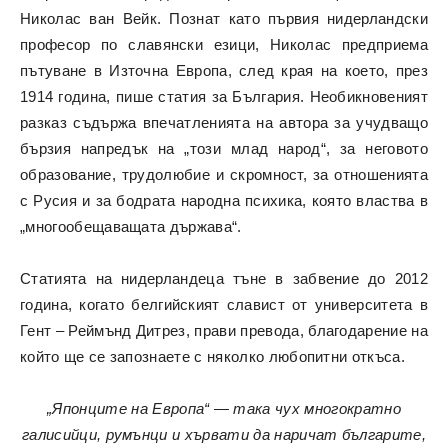
Николас ван Вейк. Познат като първия нидерландски
професор по славянски езици, Николас предприема
пътуване в Източна Европа, след края на което, през
1914 година, пише статия за България. Необикновеният
разказ съдържа впечатленията на автора за учудващо
бързия напредък на „този млад народ“, за неговото
образование, трудолюбие и скромност, за отношенията
с Русия и за бодрата народна психика, която властва в
„многообещаващата държава“.
Статията на нидерландеца тъне в забвение до 2012
година, когато белгийският славист от университета в
Гент – Реймънд Дитрез, прави превода, благодарение на
който ще се запознаете с няколко любопитни откъса.
„Японците на Европа“ — така чух многократно
галисийци, румънци и хървати да наричат българите,